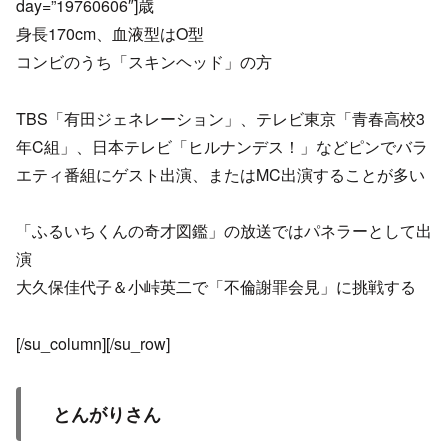
day=”19760606″]歳
身長170cm、血液型はO型
コンビのうち「スキンヘッド」の方
TBS「有田ジェネレーション」、テレビ東京「青春高校3
年C組」、日本テレビ「ヒルナンデス！」などピンでバラ
エティ番組にゲスト出演、またはMC出演することが多い
「ふるいちくんの奇才図鑑」の放送ではパネラーとして出
演
大久保佳代子＆小峠英二で「不倫謝罪会見」に挑戦する
[/su_column][/su_row]
とんがりさん