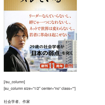
[/su_column]
[su_column size=”1/2″ center=”no” class=””]
社会学者、作家