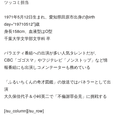
ツッコミ担当
1971年5月12日生まれ、愛知県田原市出身の[birth
day=”19710512″]歳
身長158cm、血液型はO型
千葉大学文学部文学科 卒
バラエティ番組への出演が多い人気タレントだが、
CBC「ゴゴスマ」やフジテレビ「ノンストップ」など情
報番組にも出演しコメンテーターも務めている
「ふるいちくんの奇才図鑑」の放送ではパネラーとして出
演
大久保佳代子＆小峠英二で「不倫謝罪会見」に挑戦する
[/su_column][/su_row]