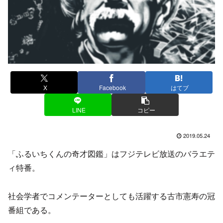
X
Facebook
はてブ
LINE
コピー
2019.05.24
「ふるいちくんの奇才図鑑」はフジテレビ放送のバラエテ
ィ特番。
社会学者でコメンテーターとしても活躍する古市憲寿の冠
番組である。