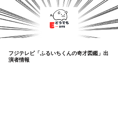
フジテレビ「ふるいちくんの奇才図鑑」出
演者情報