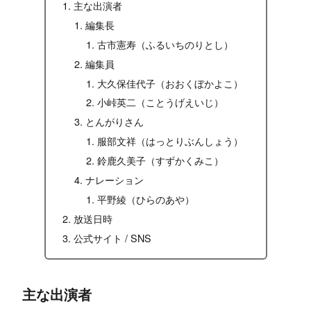
主な出演者
編集長
古市憲寿（ふるいちのりとし）
編集員
大久保佳代子（おおくぼかよこ）
小峠英二（ことうげえいじ）
とんがりさん
服部文祥（はっとりぶんしょう）
鈴鹿久美子（すずかくみこ）
ナレーション
平野綾（ひらのあや）
放送日時
公式サイト / SNS
主な出演者