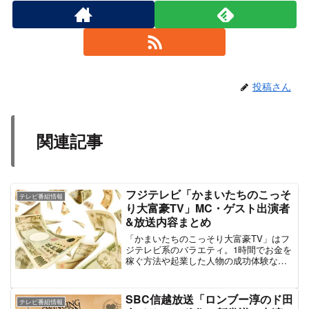
投稿さん
関連記事
フジテレビ「かまいたちのこっそ
テレビ番組情報
り大富豪TV」MC・ゲスト出演者
&放送内容まとめ
「かまいたちのこっそり大富豪TV」はフ
ジテレビ系のバラエティ。1時間でお金を
稼ぐ方法や起業した人物の成功体験な
ど、具体的な事例を追いながらお金を稼
ぐヒントを学んでいく新感覚の経済バラ
エティ番組である。もともとはフジテレ
SBC信越放送「ロンブー淳のド田
テレビ番組情報
ビのクリエイターたちが作る実験的な番