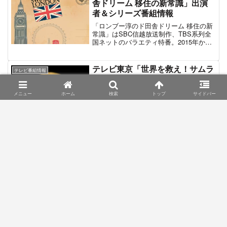
舎ドリーム 移住の新常識」出演
組放送枠「水曜NEXT！」で放送された単
者＆シリーズ番組情報
発番組として2021年7月に「オーナーにな
ろう！小金持ちTV」を放送。その後、同
「ロンブー淳のド田舎ドリーム 移住の新
年12月に第2弾「かまいたちの小金持ちに
常識」はSBC信越放送制作、TBS系列全
なりたいTV」が放送された。最新放送の
国ネットのバラエティ特番。2015年から
2022年4月20日・第3弾「かまいたちのこ
毎年放送されているSBCによるロンドン
っそり大富豪TV」はゴールデンタイムに
ブーツ1号2号・田村淳の冠番組シリー
昇格。過去2回の放送のテーマであった
ズ。過去には「ロンブー淳の一度は行き
テレビ東京「世界を救え！サムラ
「小金持ち」から「こっそり稼いでいる
テレビ番組情報
たい！武将の隠し湯」「ロンブー淳のお
イバスターズ」過去の放送内容と
大富豪」にマイナーチェンジを果たして
宝温泉ジャーニー」「ロンブー淳のじい
いる。
出演した専門家一覧
ちゃんばあちゃんに会うテレビ」「前略
メニュー
ホーム
検索
トップ
サイドバー
ロンブー淳様 私、移住しました」「ロン
「世界を救え！サムライバスターズ」は
ブー淳のド田舎不動産 ～夢の移住生活
テレビ東京系で不定期に放送されている
～」などが放送されている。その2022年
ドキュメンタリィ・バラエティ特番。
放送版が「ロンブー淳のド田舎ドリーム
2017年12月24日に第1弾が放送され、そ
移住の新常識」である。2020年から続い
の後は年2回ペースで制作されている。世
ている”移住”が番組テーマとなっている。
界中で被害をもたらしている害獣や害
しくじり先生 俺みたいになるな!!
テレビ番組情報
虫。これらを日本の専門家である通称
| レギュラー出演者＆番組情報
「サムライバスターズ」が現地に赴いて
【テレビ朝日系】
駆除する様子を紹介するのが番組の主な
内容である。オールロケ番組のためMCな
「しくじり先生 俺みたいになるな!!」は
どタレント出演はない内容重視の硬派な
テレビ朝日系列、及びインターネット放
作りである。最新放送は2019年7月28日
送AbemaTVで放送されているバラエティ
の「世界を救え！サムライバスターズ４
番組。過去に人生の失敗（しくじり）を
～最恐生物一斉討伐ＳＰ～」。この記事
経験している芸能人が”しくじり先生”とし
では専門家である「サムライバスター
て出演。当時の彼らの行動や言動、その
テレビ東京「町まるごと宝探
ズ」たちの紹介と彼らが訪れた海外の
テレビ番組情報
結果起きた失敗エピソードを授業形式で