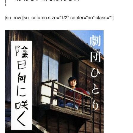
[su_row][su_column size=”1/2″ center=”no” class=””]