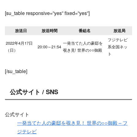
[su_table responsive=”yes” fixed=”yes”]
放送日
放送時間
番組名
放送局
フジテレビ
2022年4月17日
一発当てた人の豪邸を
20:00～21:54
系全国ネッ
（日）
覗き見! 世界の○○御殿
ト
[/su_table]
公式サイト / SNS
公式サイト
一発当てた人の豪邸を覗き見！ 世界の○○御殿 – フ
ジテレビ