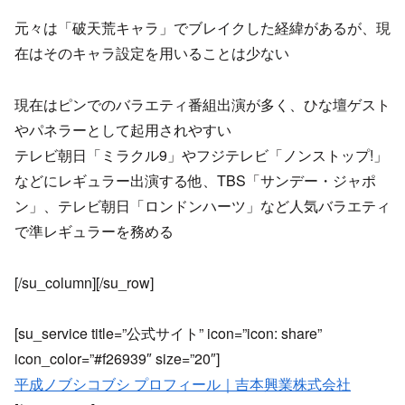
元々は「破天荒キャラ」でブレイクした経緯があるが、現
在はそのキャラ設定を用いることは少ない
現在はピンでのバラエティ番組出演が多く、ひな壇ゲスト
やパネラーとして起用されやすい
テレビ朝日「ミラクル9」やフジテレビ「ノンストップ!」
などにレギュラー出演する他、TBS「サンデー・ジャポ
ン」、テレビ朝日「ロンドンハーツ」など人気バラエティ
で準レギュラーを務める
[/su_column][/su_row]
[su_service title=”公式サイト” icon=”icon: share”
icon_color=”#f26939″ size=”20″]
平成ノブシコブシ プロフィール｜吉本興業株式会社