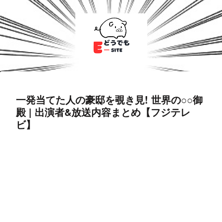
一発当てた人の豪邸を覗き見! 世界の○○御
殿 | 出演者&放送内容まとめ【フジテレ
ビ】