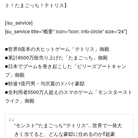
ト！たまごっち！テトリス】
[/su_service]
[su_service title=”概要” icon=”icon: info-circle” size=”24″]
■世界5億本の大ヒットゲーム「テトリス」御殿
■累計8500万個売り上げた「たまごっち」御殿
■日本でブームを巻き起こした「ビリーズブートキャン
プ」御殿
■秒速1億円男・与沢翼のドバイ豪邸
■全利用者5500万人超えのスマホゲーム「モンスタースト
ライク」御殿
“モンスト”“たまごっち”“テトリス”…世界で一発大
きく当てると、どんな豪邸に住めるのか⁉超豪