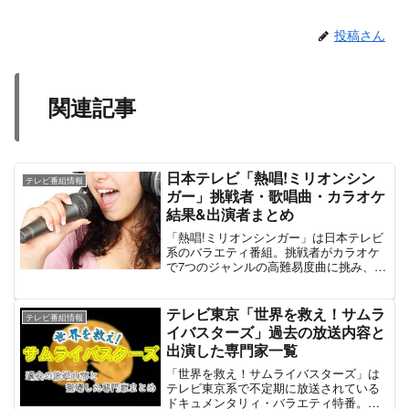
投稿さん
関連記事
日本テレビ「熱唱!ミリオンシン
テレビ番組情報
ガー」挑戦者・歌唱曲・カラオケ
結果&出演者まとめ
「熱唱!ミリオンシンガー」は日本テレビ
系のバラエティ番組。挑戦者がカラオケ
で7つのジャンルの高難易度曲に挑み、合
格点をクリアしていくことで賞金獲得を
目指すカラオケ挑戦型の音楽バラエティ
である。MCはお笑いコンビ・チョコレー
テレビ東京「世界を救え！サムラ
テレビ番組情報
トプラネット。2021年9月5日に日曜昼の
イバスターズ」過去の放送内容と
「サンバリュ枠」で関東向けに第1弾を放
出演した専門家一覧
送。その後、2021年12月20日には月曜深
夜の「プラチナナイト枠」で第2弾が放送
「世界を救え！サムライバスターズ」は
された。第1弾のりんご娘・王林、島太
テレビ東京系で不定期に放送されている
星、松本明子、第2弾の河合郁人、hitomi
ドキュメンタリィ・バラエティ特番。