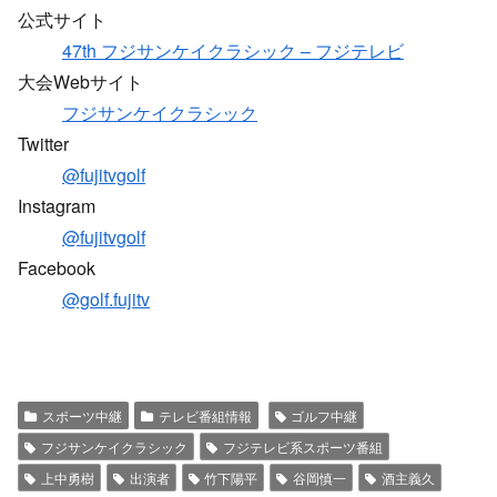
公式サイト
47th フジサンケイクラシック – フジテレビ
大会Webサイト
フジサンケイクラシック
Twitter
@fujitvgolf
Instagram
@fujitvgolf
Facebook
@golf.fujitv
スポーツ中継
テレビ番組情報
ゴルフ中継
フジサンケイクラシック
フジテレビ系スポーツ番組
上中勇樹
出演者
竹下陽平
谷岡慎一
酒主義久