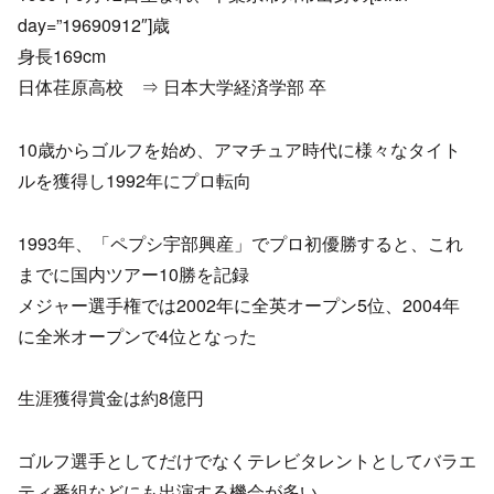
day=”19690912″]歳
身長169cm
日体荏原高校 ⇒ 日本大学経済学部 卒
10歳からゴルフを始め、アマチュア時代に様々なタイト
ルを獲得し1992年にプロ転向
1993年、「ペプシ宇部興産」でプロ初優勝すると、これ
までに国内ツアー10勝を記録
メジャー選手権では2002年に全英オープン5位、2004年
に全米オープンで4位となった
生涯獲得賞金は約8億円
ゴルフ選手としてだけでなくテレビタレントとしてバラエ
ティ番組などにも出演する機会が多い