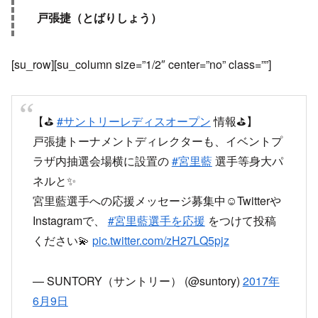
戸張捷（とばりしょう）
[su_row][su_column size=”1/2″ center=”no” class=””]
【⛳
#サントリーレディスオープン
情報⛳】
戸張捷トーナメントディレクターも、イベントプ
ラザ内抽選会場横に設置の
#宮里藍
選手等身大パ
ネルと✨
宮里藍選手への応援メッセージ募集中☺Twitterや
Instagramで、
#宮里藍選手を応援
をつけて投稿
ください💫
pic.twitter.com/zH27LQ5pjz
— SUNTORY（サントリー） (@suntory)
2017年
6月9日