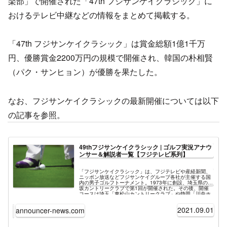
楽部」で開催された「47th フジサンケイクラシック」に
おけるテレビ中継などの情報をまとめて掲載する。
「47th フジサンケイクラシック」は賞金総額1億1千万
円、優勝賞金2200万円の規模で開催され、韓国の朴相賢
（パク・サンヒョン）が優勝を果たした。
なお、フジサンケイクラシックの最新開催については以下
の記事を参照。
49thフジサンケイクラシック | ゴルフ実況アナウ
ンサー＆解説者一覧【フジテレビ系列】
「フジサンケイクラシック」は、フジテレビや産経新聞、
ニッポン放送などフジサンケイグループ各社が主催する国
内の男子ゴルフトーナメント。1973年に創設、埼玉県の高
坂カントリークラブで第1回が開催された。その後、開催
コースは埼玉「東松山カントリークラブ」や静岡「川奈ホ
テルゴルフコース 富士コース」を経て2005年より山梨県
「富士桜カントリー倶楽部」に移行している。歴代優勝者
2021.09.01
announcer-news.com
の半数ほどは日本人ゴルファーで、過去最多優勝は尾崎将
司の6回である。最新の大会は2021年9月2日～9月5日、
「富士桜カントリー倶楽部（山梨県）」で「49th フジサン