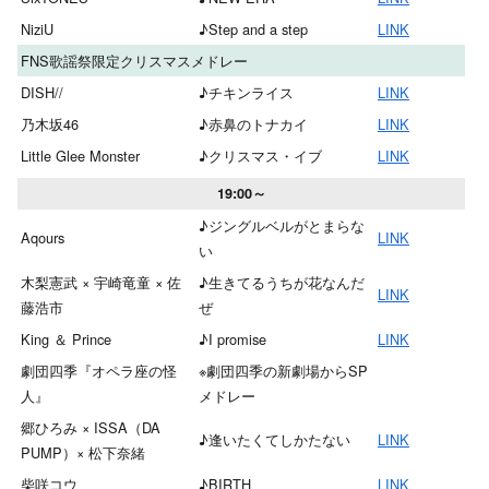
NiziU
♪Step and a step
LINK
FNS歌謡祭限定クリスマスメドレー
DISH//
♪チキンライス
LINK
乃木坂46
♪赤鼻のトナカイ
LINK
Little Glee Monster
♪クリスマス・イブ
LINK
19:00～
♪ジングルベルがとまらな
Aqours
LINK
い
木梨憲武 × 宇崎竜童 × 佐
♪生きてるうちが花なんだ
LINK
藤浩市
ぜ
King ＆ Prince
♪I promise
LINK
劇団四季『オペラ座の怪
※劇団四季の新劇場からSP
人』
メドレー
郷ひろみ × ISSA（DA
♪逢いたくてしかたない
LINK
PUMP）× 松下奈緒
柴咲コウ
♪BIRTH
LINK