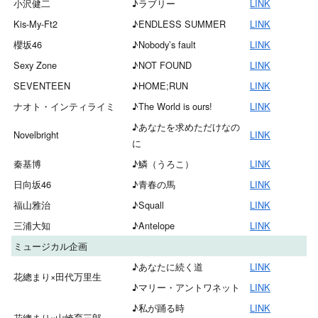
小沢健二
♪ラブリー
LINK
Kis-My-Ft2
♪ENDLESS SUMMER
LINK
櫻坂46
♪Nobody’s fault
LINK
Sexy Zone
♪NOT FOUND
LINK
SEVENTEEN
♪HOME;RUN
LINK
ナオト・インティライミ
♪The World is ours!
LINK
♪あなたを求めただけなの
Novelbright
LINK
に
秦基博
♪鱗（うろこ）
LINK
日向坂46
♪青春の馬
LINK
福山雅治
♪Squall
LINK
三浦大知
♪Antelope
LINK
ミュージカル企画
♪あなたに続く道
LINK
花總まり×田代万里生
♪マリー・アントワネット
LINK
♪私が踊る時
LINK
花總まり×山崎育三郎