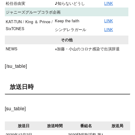
松任谷由実
♪知らないどうし
LINK
ジャニーズグループコラボ企画
Keep the faith
LINK
KAT-TUN / King ＆ Prince /
SixTONES
シンデレラガール
LINK
その他
NEWS
※加藤・小山のコロナ感染で出演辞退
[/su_table]
放送日時
[su_table]
放送日
放送時間
番組名
放送局
2020年12月2日
2020FNS歌謡祭 第1