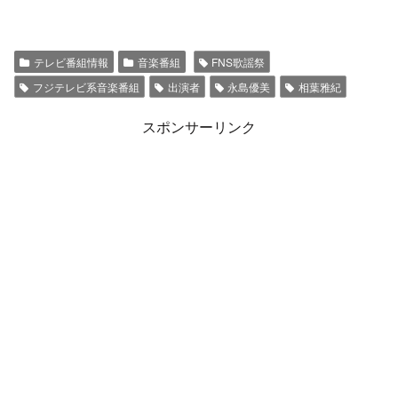
テレビ番組情報
音楽番組
FNS歌謡祭
フジテレビ系音楽番組
出演者
永島優美
相葉雅紀
スポンサーリンク