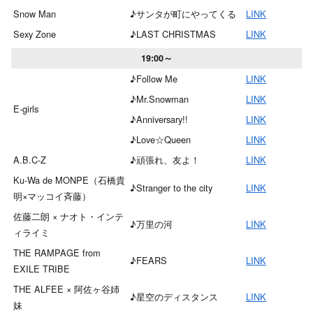
Snow Man
♪サンタが町にやってくる
LINK
Sexy Zone
♪LAST CHRISTMAS
LINK
19:00～
♪Follow Me
LINK
♪Mr.Snowman
LINK
E-girls
♪Anniversary!!
LINK
♪Love☆Queen
LINK
A.B.C-Z
♪頑張れ、友よ！
LINK
Ku-Wa de MONPE（石橋貴
♪Stranger to the city
LINK
明×マッコイ斉藤）
佐藤二朗 × ナオト・インテ
♪万里の河
LINK
ィライミ
THE RAMPAGE from
♪FEARS
LINK
EXILE TRIBE
THE ALFEE × 阿佐ヶ谷姉
♪星空のディスタンス
LINK
妹