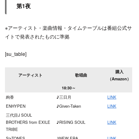
第1夜
※アーティスト・楽曲情報・タイムテーブルは番組公式サ
イトで発表されたものに準拠
[su_table]
購入
アーティスト
歌唱曲
（Amazon）
18:30～
絢香
♪三日月
LINK
ENHYPEN
♪Given-Taken
LINK
三代目J SOUL
BROTHERS from EXILE
♪RISING SOUL
LINK
TRIBE
SixTONES
♪NEW ERA
LINK