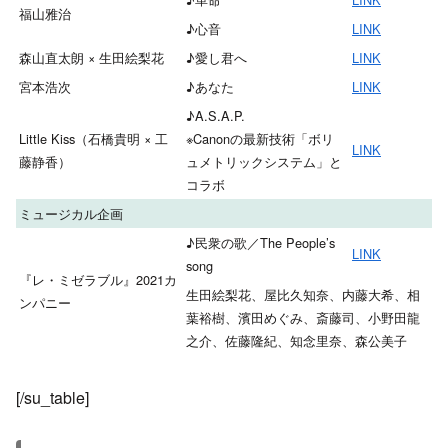
福山雅治
♪心音
LINK
森山直太朗 × 生田絵梨花
♪愛し君へ
LINK
宮本浩次
♪あなた
LINK
♪A.S.A.P.
Little Kiss（石橋貴明 × 工
※Canonの最新技術「ボリ
LINK
藤静香）
ュメトリックシステム」と
コラボ
ミュージカル企画
♪民衆の歌／The People’s
LINK
song
『レ・ミゼラブル』2021カ
生田絵梨花、屋比久知奈、内藤大希、相
ンパニー
葉裕樹、濱田めぐみ、斎藤司、小野田龍
之介、佐藤隆紀、知念里奈、森公美子
[/su_table]