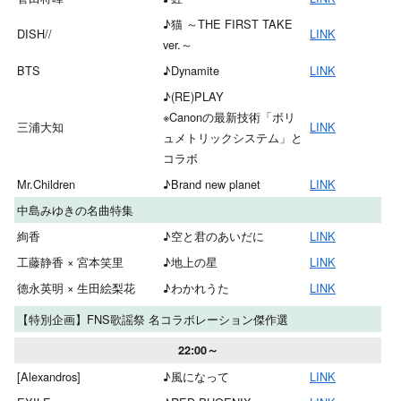
♪猫 ～THE FIRST TAKE
DISH//
LINK
ver.～
BTS
♪Dynamite
LINK
♪(RE)PLAY
※Canonの最新技術「ボリ
三浦大知
LINK
ュメトリックシステム」と
コラボ
Mr.Children
♪Brand new planet
LINK
中島みゆきの名曲特集
絢香
♪空と君のあいだに
LINK
工藤静香 × 宮本笑里
♪地上の星
LINK
德永英明 × 生田絵梨花
♪わかれうた
LINK
【特別企画】FNS歌謡祭 名コラボレーション傑作選
22:00～
[Alexandros]
♪風になって
LINK