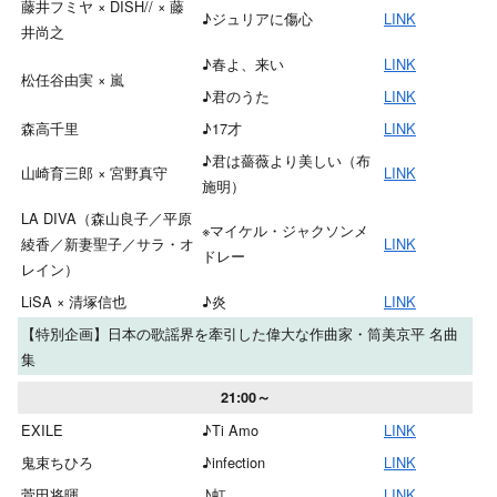
藤井フミヤ × DISH// × 藤
♪ジュリアに傷心
LINK
井尚之
♪春よ、来い
LINK
松任谷由実 × 嵐
♪君のうた
LINK
森高千里
♪17才
LINK
♪君は薔薇より美しい（布
山崎育三郎 × 宮野真守
LINK
施明）
LA DIVA（森山良子／平原
※マイケル・ジャクソンメ
綾香／新妻聖子／サラ・オ
LINK
ドレー
レイン）
LiSA × 清塚信也
♪炎
LINK
【特別企画】日本の歌謡界を牽引した偉大な作曲家・筒美京平 名曲
集
21:00～
EXILE
♪Ti Amo
LINK
鬼束ちひろ
♪infection
LINK
菅田将暉
♪虹
LINK