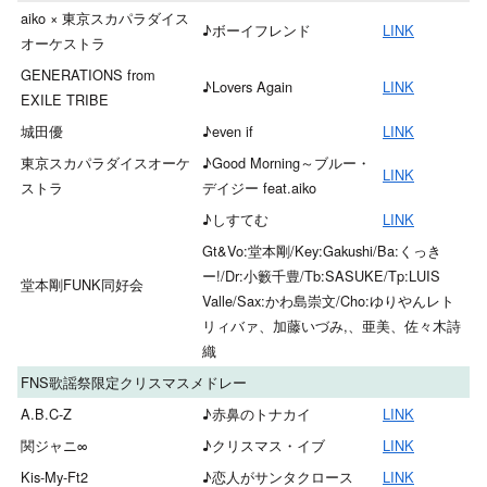
aiko × 東京スカパラダイス
♪ボーイフレンド
LINK
オーケストラ
GENERATIONS from
♪Lovers Again
LINK
EXILE TRIBE
城田優
♪even if
LINK
東京スカパラダイスオーケ
♪Good Morning～ブルー・
LINK
ストラ
デイジー feat.aiko
♪しすてむ
LINK
Gt&Vo:堂本剛/Key:Gakushi/Ba:くっき
ー!/Dr:小籔千豊/Tb:SASUKE/Tp:LUIS
堂本剛FUNK同好会
Valle/Sax:かわ島崇文/Cho:ゆりやんレト
リィバァ、加藤いづみ,、亜美、佐々木詩
織
FNS歌謡祭限定クリスマスメドレー
A.B.C-Z
♪赤鼻のトナカイ
LINK
関ジャニ∞
♪クリスマス・イブ
LINK
Kis-My-Ft2
♪恋人がサンタクロース
LINK