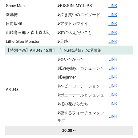
Snow Man
♪KISSIN’ MY LIPS
LINK
秦基博
♪泣き笑いのエピソード
LINK
日向坂46
♪アザトカワイイ
LINK
山崎育三郎 × 森山直太朗
♪君に伝えたいこと
LINK
Little Glee Monster
♪足跡
LINK
【特別企画】AKB48 15周年 『FNS歌謡祭』名場面集
♪会いたかった
LINK
♪Everyday、カチューシャ
LINK
♪Beginner
LINK
♪ヘビーローテーション
LINK
AKB48
♪ポニーテールとシュシュ
LINK
♪桜の花びらたち
LINK
♪恋するフォーチュンクッ
LINK
キー
20:00～