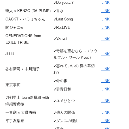
♪Do you…?
LINK
瑛人 × KENZO (DA PUMP)
♪香水
LINK
GACKT × ハラミちゃん
♪Last Song
LINK
関ジャニ∞
♪Re:LIVE
LINK
GENERATIONS from
♪You＆I
LINK
EXILE TRIBE
♪奇跡を望むなら…（ソウ
JUJU
LINK
ルフル・ワールドver.）
♪忘れていいの-愛の幕切
谷村新司 × 中川翔子
LINK
れ?
♪命の帳
LINK
東京事変
♪群青日和
LINK
刀剣男士 team新撰組 with
♪ユメひとつ
LINK
蜂須賀虎徹
一青窈 × 大貫勇輔
♪他人の関係
LINK
平手友梨奈
♪ダンスの理由
LINK
♪革命
LINK