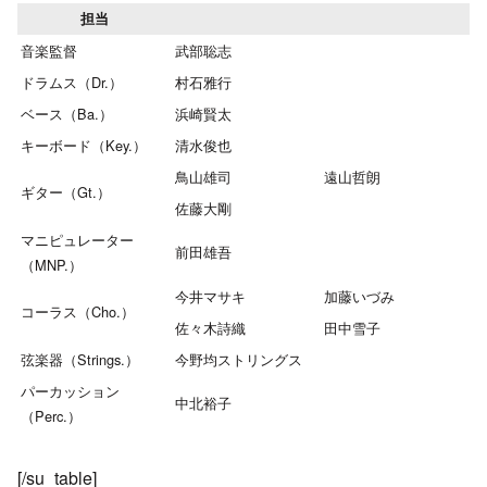
担当
音楽監督
武部聡志
ドラムス（Dr.）
村石雅行
ベース（Ba.）
浜崎賢太
キーボード（Key.）
清水俊也
鳥山雄司
遠山哲朗
ギター（Gt.）
佐藤大剛
マニピュレーター
前田雄吾
（MNP.）
今井マサキ
加藤いづみ
コーラス（Cho.）
佐々木詩織
田中雪子
弦楽器（Strings.）
今野均ストリングス
パーカッション
中北裕子
（Perc.）
[/su_table]