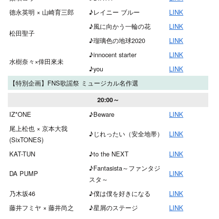
德永英明 × 山崎育三郎
♪レイニー ブルー
LINK
♪風に向かう一輪の花
LINK
松田聖子
♪瑠璃色の地球2020
LINK
♪innocent starter
LINK
水樹奈々×倖田來未
♪you
LINK
【特別企画】FNS歌謡祭 ミュージカル名作選
20:00～
IZ*ONE
♪Beware
LINK
尾上松也 × 京本大我
♪じれったい（安全地帯）
LINK
(SixTONES)
KAT-TUN
♪to the NEXT
LINK
♪Fantasista～ファンタジ
DA PUMP
LINK
スタ～
乃木坂46
♪僕は僕を好きになる
LINK
藤井フミヤ × 藤井尚之
♪星屑のステージ
LINK