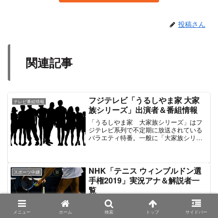
投稿さん
関連記事
フジテレビ「うるしやま家 大家
テレビ番組情報
族シリーズ」出演者＆番組情報
「うるしやま家 大家族シリーズ」はフ
ジテレビ系列で不定期に放送されている
バラエティ特番。一般に「大家族シリー
ズ」と呼ばれるテレビ番組のひとつにあ
たる。民放各局が放送する大家族系の番
組の中では歴史が浅く、2017年4月に「列
島縦断!頑張れ!スーパー大家族SP」とし
NHK「テニス ウィンブルドン選
スポーツ中継
て放送された際に登場した複数の大家族
手権2019」実況アナ＆解説者一
のひとつとして紹介されたのが第1弾であ
覧
る。以降、第2弾でもピックアップされ、
第3弾以降は「うるしやま家5男6女大家
「ウィンブルドン2019」は2019年7月1日
族」として単独放送が行われている。
から7月14日までイギリス・ロンドンのウ
メニュー
ホーム
検索
トップ
サイドバー
VTRで紹介される”うるしやま家（漆山
ィンブルドンで行われたテニスの国際大