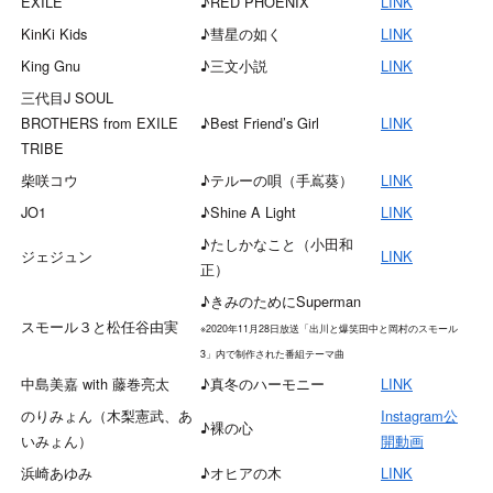
EXILE
♪RED PHOENIX
LINK
KinKi Kids
♪彗星の如く
LINK
King Gnu
♪三文小説
LINK
三代目J SOUL
BROTHERS from EXILE
♪Best Friend’s Girl
LINK
TRIBE
柴咲コウ
♪テルーの唄（手嶌葵）
LINK
JO1
♪Shine A Light
LINK
♪たしかなこと（小田和
ジェジュン
LINK
正）
♪きみのためにSuperman
スモール３と松任谷由実
※2020年11月28日放送「出川と爆笑田中と岡村のスモール
3」内で制作された番組テーマ曲
中島美嘉 with 藤巻亮太
♪真冬のハーモニー
LINK
のりみょん（木梨憲武、あ
Instagram公
♪裸の心
いみょん）
開動画
浜崎あゆみ
♪オヒアの木
LINK