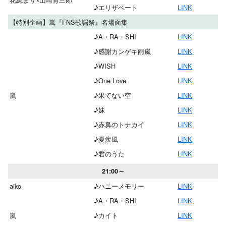
♪エリザベート
LINK
【特別企画】嵐『FNS歌謡祭』名場面集
♪A・RA・SHI
LINK
♪感謝カンゲキ雨嵐
LINK
♪WISH
LINK
♪One Love
LINK
嵐
♪果てない空
LINK
♪妹
LINK
♪赤鼻のトナカイ
LINK
♪夏疾風
LINK
♪君のうた
LINK
21:00～
aiko
♪ハニーメモリー
LINK
♪A・RA・SHI
LINK
嵐
♪カイト
LINK