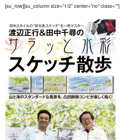
[su_row][su_column size=”1/2″ center=”no” class=””]