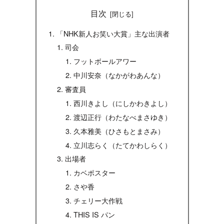
目次
「NHK新人お笑い大賞」主な出演者
司会
フットボールアワー
中川安奈（なかがわあんな）
審査員
西川きよし（にしかわきよし）
渡辺正行（わたなべまさゆき）
久本雅美（ひさもとまさみ）
立川志らく（たてかわしらく）
出場者
カベポスター
さや香
チェリー大作戦
THIS IS パン