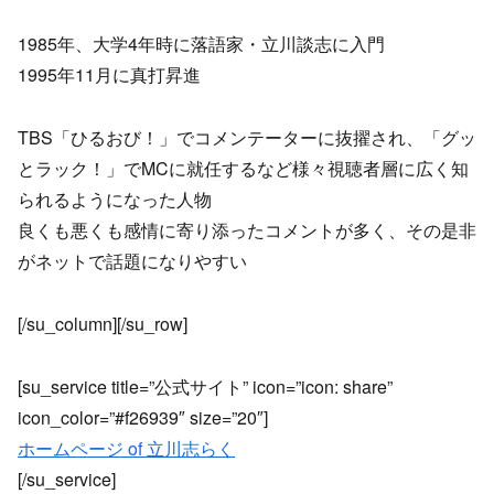
1985年、大学4年時に落語家・立川談志に入門
1995年11月に真打昇進
TBS「ひるおび！」でコメンテーターに抜擢され、「グッ
とラック！」でMCに就任するなど様々視聴者層に広く知
られるようになった人物
良くも悪くも感情に寄り添ったコメントが多く、その是非
がネットで話題になりやすい
[/su_column][/su_row]
[su_service title=”公式サイト” icon=”icon: share”
icon_color=”#f26939″ size=”20″]
ホームページ of 立川志らく
[/su_service]