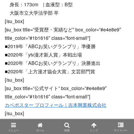
身長：173cm | 血液型：B型
大阪市立大学法学部 卒
[/su_box]
[su_box title=”受賞歴・実績など” box_color=”#e4e8e9″
title_color=”#1b1616″ class=”font-small”]
■2019年「ABCお笑いグランプリ」準優勝
■2020年「ytv漫才新人賞」本戦出場
■2020年「ABCお笑いグランプリ」決勝進出
■2020年「上方漫才協会大賞」文芸部門賞
[/su_box]
[su_box title=”公式サイト” box_color=”#e4e8e9″
title_color=”#1b1616″ class=”font-small”]
カベポスター プロフィール｜吉本興業株式会社
[/su_box]
[/su_column][/su_row]
メニュー
ホーム
検索
トップ
サイドバー