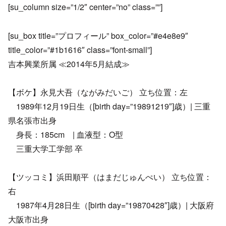
[su_column size=”1/2″ center=”no” class=””]
[su_box title=”プロフィール” box_color=”#e4e8e9″
title_color=”#1b1616″ class=”font-small”]
吉本興業所属 ≪2014年5月結成≫
【ボケ】永見大吾（ながみだいご） 立ち位置：左
1989年12月19日生（[birth day=”19891219″]歳）| 三重
県名張市出身
身長：185cm | 血液型：O型
三重大学工学部 卒
【ツッコミ】浜田順平（はまだじゅんぺい） 立ち位置：
右
1987年4月28日生（[birth day=”19870428″]歳）| 大阪府
大阪市出身