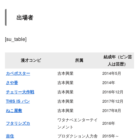
出場者
[su_table]
結成年（ピン芸
漫才コンビ
所属
人は芸歴）
吉本興業
2014年5月
カベポスター
吉本興業
2014年
さや香
吉本興業
2016年12月
チェリー大作戦
吉本興業
2017年12月
THIS IS パン
吉本興業
2017年8月
ねこ屋敷
ワタナベエンターテイ
2016年
フタリシズカ
ンメント
プロダクション人力舎
2015年～
吉住