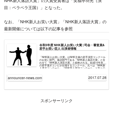
NHK新人落語大賞」の大賞受賞者は「笑福亭羽光（演
目：ペラペラ王国）」となった。
なお、「NHK新人お笑い大賞」「NHK新人落語大賞」の
最新開催については以下の記事を参照
令和3年度 NHK新人お笑い大賞 | 司会・審査員&
若手お笑い芸人 出演者情報
「NHK新人お笑い大賞」はNHK主催の若手演芸コンクール
のお笑い部門。落語部門である「NHK新人落語大賞」と合
わせて「NHK新人演芸大賞」と総称される。結成10年未満
の若手漫才コンビが出場するコンクール。元々は「NHK新
人漫才コンクール」「NHK新人落語コンクール」と別々の
コンクールとして開催されていたものを統合。「NHK新人
演芸大賞」に名称が変更され、さらに2014年からは「NHK
新人お笑い大賞」「NHK新人落語大賞」と部門別の名称が
2017.07.28
announcer-news.com
用いられている。会場は隔年で異なっており、偶数年は
NHK渋谷の「みんなの広場ふれあいホール」、奇数年は
「NHK大阪ホール」を使用。審査員は西川きよし、渡辺正
行、久本雅美といった常連メンバーを含め6～7名ほどで行
われる。テレビでは「NHK新人お笑い大賞」と「NHK新人
落語大賞」それぞれ別々に放送する。最新の開催は2021年
度「NHK新人お笑い大賞」及び「NHK新人落語大賞」。
スポンサーリンク