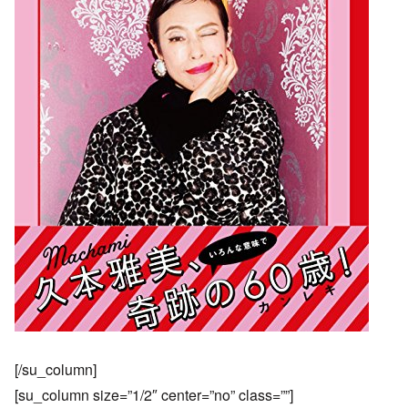
[/su_column]
[su_column size=”1/2″ center=”no” class=””]