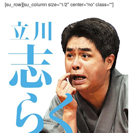
[su_row][su_column size=”1/2″ center=”no” class=””]