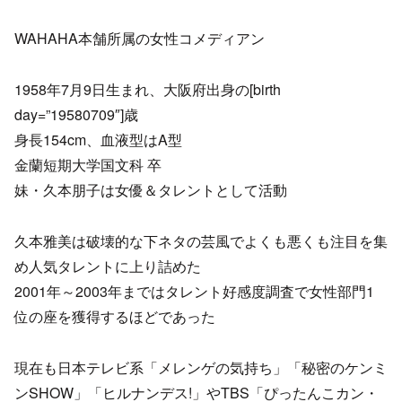
WAHAHA本舗所属の女性コメディアン
1958年7月9日生まれ、大阪府出身の[birth
day=”19580709″]歳
身長154cm、血液型はA型
金蘭短期大学国文科 卒
妹・久本朋子は女優＆タレントとして活動
久本雅美は破壊的な下ネタの芸風でよくも悪くも注目を集
め人気タレントに上り詰めた
2001年～2003年まではタレント好感度調査で女性部門1
位の座を獲得するほどであった
現在も日本テレビ系「メレンゲの気持ち」「秘密のケンミ
ンSHOW」「ヒルナンデス!」やTBS「ぴったんこカン・