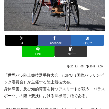
X
Facebook
はてブ
LINE
コピー
2019.11.05
2019.11.09
「世界パラ陸上競技選手権大会」はIPC（国際パラリンピ
ック委員会）が主催する陸上競技大会。
身体障害、及び知的障害を持つアスリートが競う「パラス
ポーツ」の陸上競技における世界選手権である。