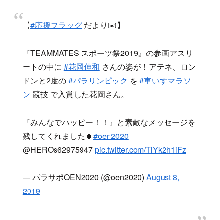
【
#応援フラッグ
だより✉️】
『TEAMMATES スポーツ祭2019』の参画アスリ
ートの中に
#花岡伸和
さんの姿が！アテネ、ロン
ドンと2度の
#パラリンピック
を
#車いすマラソ
ン
競技 で入賞した花岡さん。
『みんなでハッピー！！』と素敵なメッセージを
残してくれました🍀
#oen2020
@HEROs62975947
pic.twitter.com/TlYk2h1iFz
— パラサポOEN2020 (@oen2020)
August 8,
2019