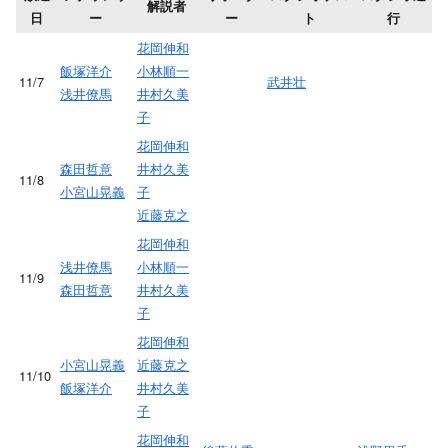
解説者
日
ー
ー
ト
行
花岡伸和
飯塚洋介
小林順一
11/7
武井壮
浅井僚馬
井村久美
子
花岡伸和
森田哲意
井村久美
11/8
小宮山晃義
子
近藤克之
花岡伸和
浅井僚馬
小林順一
11/9
森田哲意
井村久美
子
花岡伸和
小宮山晃義
近藤克之
11/10
飯塚洋介
井村久美
子
花岡伸和