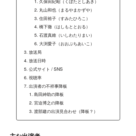
久保田紀昭（くぼたとしあき）
丸山和也（まるやまかずや）
住田裕子（すみたひろこ）
橋下徹（はしもととおる）
石渡真維（いしわたりまい）
大渕愛子（おおぶちあいこ）
放送局
放送日時
公式サイト / SNS
視聴率
出演者の不祥事降板
島田紳助の降板
宮迫博之の降板
渡部建の出演見合わせ（降板？）
主な出演者