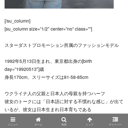
[/su_column]
[su_column size=”1/2″ center=”no” class=””]
スターダストプロモーション所属のファッションモデル
1992年5月13日生まれ、東京都出身の[birth
day=”19920513″]歳
身長170cm、スリーサイズは81-58-85cm
ウクライナ人の父親と日本人の母親を持つハーフ
彼女のトークには「日本語に対する不慣れな感じ」が出て
いるが、彼女は日本生まれ日本育ちである
スカウトをキッカケにモデルとしてデビュー
メニュー
ホーム
検索
トップ
サイドバー