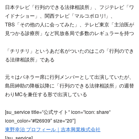
日本テレビ「行列のできる法律相談所」、フジテレビ「ワ
イドナショー」、関西テレビ「マルコポロリ!」、
TBS「その他の人に会ってみた」、テレビ東京「主治医が
見つかる診療所」など民放各局で多数のレギュラーを持つ
「チリチリ」というあだ名がついたのはこの「行列のでき
る法律相談所」である
元々はパネラー席に行列メンバーとして出演していたが、
島田紳助の降板以降に「行列のできる法律相談所」の週替
わりMCを兼任する形で出演している
[su_service title=”公式サイト” icon=”icon: share”
icon_color=”#f26939″ size=”20″]
東野幸治 プロフィール｜吉本興業株式会社
[/su_service]