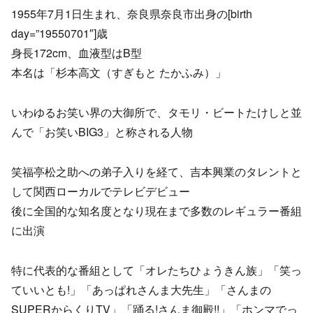
1955年7月1日生まれ、奈良県奈良市出身の[birth
day=”19550701″]歳
身長172cm、血液型はB型
本名は「杉本高文（すぎもと たかふみ）」
いわゆるお笑い界の大御所で、タモリ・ビートたけしと並
んで「お笑いBIG3」と称される人物
笑福亭松之助への弟子入りを経て、吉本興業のタレントと
して関西ローカルでテレビデビュー
後に全国的な知名度となり現在まで多数のレギュラー番組
に出演
特に代表的な番組として「オレたちひょうきん族」「笑っ
ていいとも!」「あっぱれさんま大先生」「さんまの
SUPERからくりTV」「踊る!さんま御殿!!」「ホンマでっ