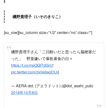
磯野貴理子（いそのきりこ）
[su_row][su_column size=”1/2″ center=”no” class=””]
磯野貴理子さん「二日酔いだと思ったら脳梗塞だ
った」 野菜嫌いで暴飲暴食の日々
https://t.co/msQQITdGm7
pic.twitter.com/3x0e9agDUd
— AERA dot. (アエラドット) (@dot_asahi_pub)
2018年10月8日