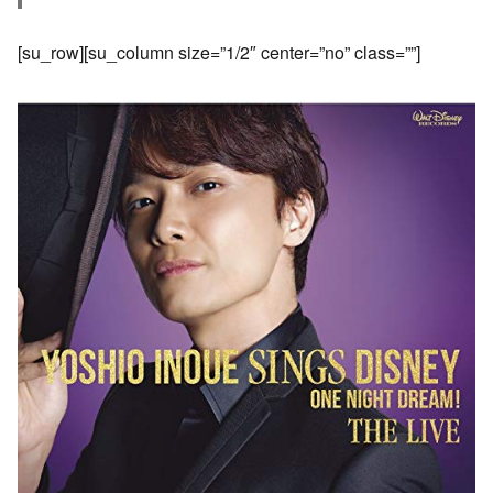
[su_row][su_column size=”1/2″ center=”no” class=””]