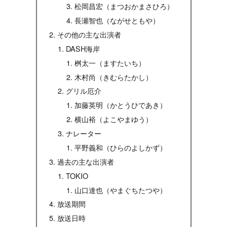
松岡昌宏（まつおかまさひろ）
長瀬智也（ながせともや）
その他の主な出演者
DASH海岸
桝太一（ますたいち）
木村尚（きむらたかし）
グリル厄介
加藤英明（かとうひであき）
横山裕（よこやまゆう）
ナレーター
平野義和（ひらのよしかず）
過去の主な出演者
TOKIO
山口達也（やまぐちたつや）
放送期間
放送日時