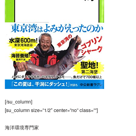
[/su_column]
[su_column size=”1/2″ center=”no” class=””]
海洋環境専門家