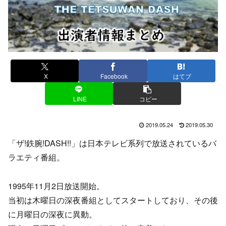
X
Facebook
はてブ
LINE
コピー
2019.05.24
2019.05.30
「ザ!鉄腕!DASH!!」は日本テレビ系列で放送されているバ
ラエティ番組。
1995年11月2日放送開始。
当初は木曜日の深夜番組としてスタートしており、その後
に月曜日の深夜に異動。