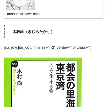
announcer-news.com
木村尚（きむらたかし）
[su_row][su_column size=”1/2″ center=”no” class=””]