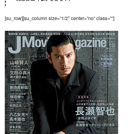
[su_row][su_column size=”1/2″ center=”no” class=””]