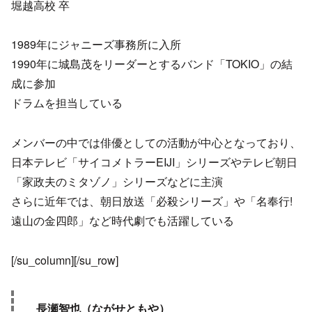
堀越高校 卒
1989年にジャニーズ事務所に入所
1990年に城島茂をリーダーとするバンド「TOKIO」の結
成に参加
ドラムを担当している
メンバーの中では俳優としての活動が中心となっており、
日本テレビ「サイコメトラーEIJI」シリーズやテレビ朝日
「家政夫のミタゾノ」シリーズなどに主演
さらに近年では、朝日放送「必殺シリーズ」や「名奉行!
遠山の金四郎」など時代劇でも活躍している
[/su_column][/su_row]
長瀬智也（ながせともや）