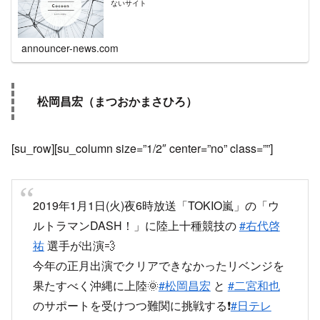
ないサイト
announcer-news.com
松岡昌宏（まつおかまさひろ）
[su_row][su_column size=”1/2″ center=”no” class=””]
2019年1月1日(火)夜6時放送「TOKIO嵐」の「ウ
ルトラマンDASH！」に陸上十種競技の
#右代啓
祐
選手が出演💨
今年の正月出演でクリアできなかったリベンジを
果たすべく沖縄に上陸🌞
#松岡昌宏
と
#二宮和也
のサポートを受けつつ難関に挑戦する❗️
#日テレ