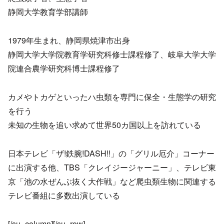
静岡大学教育学部講師
1979年生まれ、静岡県焼津市出身
静岡大学大学院教育学研究科修士課程修了、岐阜大学大学
院連合農学研究科博士課程修了
カメやトカゲといったハ虫類を専門に保全・生態学の研究
を行う
未知の生物を追い求めて世界50カ国以上を訪れている
日本テレビ「ザ!鉄腕!DASH!!」の「グリル厄介」コーナー
に出演する他、TBS「クレイジージャーニー」、テレビ東
京「池の水ぜんぶ抜く大作戦」など爬虫類生物に関連する
テレビ番組に多数出演している
[/su_column][/su_row]