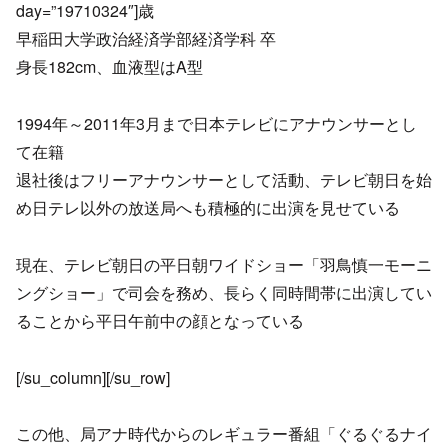
day=”19710324″]歳
早稲田大学政治経済学部経済学科 卒
身長182cm、血液型はA型
1994年～2011年3月まで日本テレビにアナウンサーとし
て在籍
退社後はフリーアナウンサーとして活動、テレビ朝日を始
め日テレ以外の放送局へも積極的に出演を見せている
現在、テレビ朝日の平日朝ワイドショー「羽鳥慎一モーニ
ングショー」で司会を務め、長らく同時間帯に出演してい
ることから平日午前中の顔となっている
[/su_column][/su_row]
この他、局アナ時代からのレギュラー番組「ぐるぐるナイ