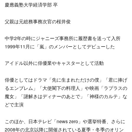
慶應義塾大学経済学部 卒
父親は元総務事務次官の桜井俊
中学2年の時にジャニーズ事務所に履歴書を送って入所
1999年11月に「嵐」のメンバーとしてデビューした
アイドル以外に俳優業やキャスターとして活動
俳優としてはドラマ「先に生まれただけの僕」「君に捧げ
るエンブレム」「大使閣下の料理人」や映画「ラプラスの
魔女」「謎解きはディナーのあとで」「神様のカルテ」な
どで主演
このほか、日本テレビ「news zero」や選挙特番、さらに
2008年の北京以降に開催されている夏季・冬季のオリン