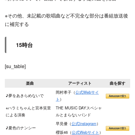
※その他、未記載の歌唱曲など不完全な部分は番組放送後
に補完する
15時台
[su_table]
楽曲
アーティスト
曲を探す
岡村孝子（
公式Webサイ
♪夢をあきらめないで
ト
）
※ハラミちゃんと宮本笑里
THE MUSIC DAYスペシャ
による演奏
ルとまらないバンド
早見優（
公式Instagram
）
♪夏色のナンシー
櫻坂46（
公式Webサイト
）