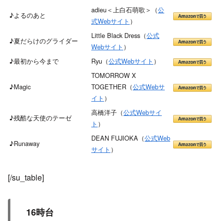
adieu＜上白石萌歌＞（
公
♪よるのあと
式Webサイト
）
Little Black Dress（
公式
♪夏だらけのグライダー
Webサイト
）
♪最初から今まで
Ryu（
公式Webサイト
）
TOMORROW X
♪Magic
TOGETHER（
公式Webサ
イト
）
高橋洋子（
公式Webサイ
♪残酷な天使のテーゼ
ト
）
DEAN FUJIOKA（
公式Web
♪Runaway
サイト
）
[/su_table]
16時台