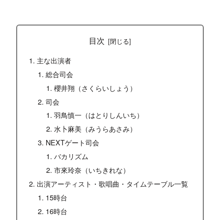
目次
主な出演者
総合司会
櫻井翔（さくらいしょう）
司会
羽鳥慎一（はとりしんいち）
水卜麻美（みうらあさみ）
NEXTゲート司会
バカリズム
市來玲奈（いちきれな）
出演アーティスト・歌唱曲・タイムテーブル一覧
15時台
16時台