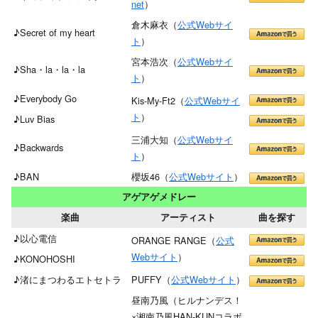
net
）
倉木麻衣（
公式Webサイ
♪Secret of my heart
ト
）
宮本浩次（
公式Webサイ
♪Sha・la・la・la
ト
）
♪Everybody Go
Kis-My-Ft2（
公式Webサイ
ト
）
♪Luv Bias
三浦大知（
公式Webサイ
♪Backwards
ト
）
♪BAN
櫻坂46（
公式Webサイト
）
アゲアゲメドレー
楽曲
アーティスト
曲を探す
♪以心電信
ORANGE RANGE（
公式
Webサイト
）
♪KONOHOSHI
♪渚にまつわるエトセトラ
PUFFY（
公式Webサイト
）
昼南乃風（ヒルナンデス！
×湘南乃風HAN-KUNコラボ