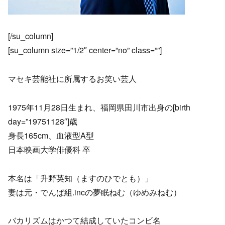
[/su_column]
[su_column size=”1/2″ center=”no” class=””]
マセキ芸能社に所属するお笑い芸人
1975年11月28日生まれ、福岡県田川市出身の[birth
day=”19751128″]歳
身長165cm、血液型A型
日本映画大学俳優科 卒
本名は「升野英知（ますのひでとも）」
妻は元・でんぱ組.incの夢眠ねむ（ゆめみねむ）
バカリズムはかつて結成していたコンビ名