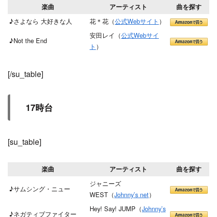
楽曲
アーティスト
曲を探す
♪さよなら 大好きな人
花＊花（
公式Webサイト
）
安田レイ（
公式Webサイ
♪Not the End
ト
）
[/su_table]
17時台
[su_table]
楽曲
アーティスト
曲を探す
ジャニーズ
♪サムシング・ニュー
WEST（
Johnny’s net
）
Hey! Say! JUMP（
Johnny’s
♪ネガティブファイター