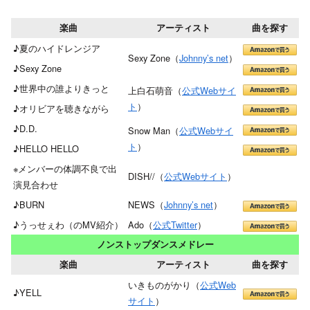
楽曲
アーティスト
曲を探す
♪夏のハイドレンジア
Sexy Zone（
Johnny’s net
）
♪Sexy Zone
♪世界中の誰よりきっと
上白石萌音（
公式Webサイ
ト
）
♪オリビアを聴きながら
♪D.D.
Snow Man（
公式Webサイ
ト
）
♪HELLO HELLO
※メンバーの体調不良で出
DISH//（
公式Webサイト
）
演見合わせ
♪BURN
NEWS（
Johnny’s net
）
♪うっせぇわ（のMV紹介）
Ado（
公式Twitter
）
ノンストップダンスメドレー
楽曲
アーティスト
曲を探す
いきものがかり（
公式Web
♪YELL
サイト
）