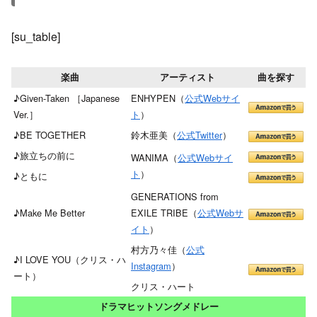
[su_table]
楽曲
アーティスト
曲を探す
♪Given-Taken ［Japanese
ENHYPEN（
公式Webサイ
Ver.］
ト
）
♪BE TOGETHER
鈴木亜美（
公式Twitter
）
♪旅立ちの前に
WANIMA（
公式Webサイ
ト
）
♪ともに
GENERATIONS from
♪Make Me Better
EXILE TRIBE（
公式Webサ
イト
）
村方乃々佳（
公式
♪I LOVE YOU（クリス・ハ
Instagram
）
ート）
クリス・ハート
ドラマヒットソングメドレー