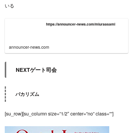
いる
https://announcer-news.com/miuraasami
announcer-news.com
NEXTゲート司会
バカリズム
[su_row][su_column size=”1/2″ center=”no” class=””]