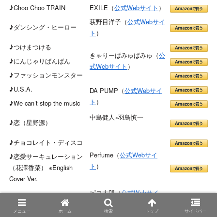
♪Choo Choo TRAIN
EXILE（
公式Webサイト
）
荻野目洋子（
公式Webサイ
♪ダンシング・ヒーロー
ト
）
♪つけまつける
きゃりーぱみゅぱみゅ（
公
♪にんじゃりばんばん
式Webサイト
）
♪ファッションモンスター
♪U.S.A.
DA PUMP（
公式Webサイ
ト
）
♪We can’t stop the music
中島健人×羽鳥慎一
♪恋（星野源）
♪チョコレイト・ディスコ
Perfume（
公式Webサイ
♪恋愛サーキュレーション
ト
）
（花澤香菜） ※English
Cover Ver.
ピコ太郎（
公式Webサイ
♪PPAP-2020-
ト
）
メニュー
ホーム
検索
トップ
サイドバー