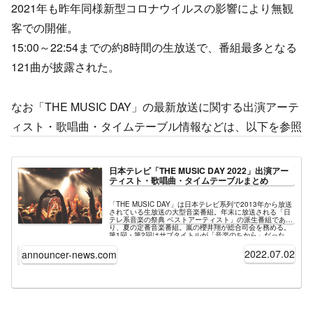
2021年も昨年同様新型コロナウイルスの影響により無観
客での開催。
15:00～22:54までの約8時間の生放送で、番組最多となる
121曲が披露された。
なお「THE MUSIC DAY」の最新放送に関する出演アーテ
ィスト・歌唱曲・タイムテーブル情報などは、以下を参照
日本テレビ「THE MUSIC DAY 2022」出演アー
ティスト・歌唱曲・タイムテーブルまとめ
「THE MUSIC DAY」は日本テレビ系列で2013年から放送
されている生放送の大型音楽番組。年末に放送される「日
テレ系音楽の祭典 ベストアーティスト」の派生番組であ
り、夏の定番音楽番組。嵐の櫻井翔が総合司会を務める。
第1回・第2回はサブタイトルが「音楽のちから」だった
が、第3回以降は毎年異なるテーマが副題に採用される。
最新放送回は2022年7月2日「THE MUSIC DAY 2022」。
2022.07.02
announcer-news.com
コンセプトは「もう一度、音楽で世代を超えてつながりた
い」。15:00～22:54までの約8時間の生放送で、3年ぶり
の有観客開催となる。総合司会は櫻井翔の他に、司会を務
めるフリーアナウンサー・羽鳥慎一、日テレの人気女子ア
ナ・水卜麻美と恒例のメンバーが起用されている。