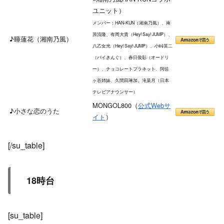
ユニット）
メンバー：HAN-KUN（湘南乃風）、南
原清隆、有岡大貴（Hey! Say! JUMP）、
♪睡蓮花（湘南乃風）
八乙女光（Hey! Say! JUMP）、小峠英二
（バイきんぐ）、春日俊彰（オードリ
ー）、チョコレートプラネット、阿佐
ヶ谷姉妹、久間田琳加、滝菜月（日本
テレビアナウンサー）
MONGOL800（
公式Webサ
♪小さな恋のうた
イト
）
[/su_table]
18時台
[su_table]