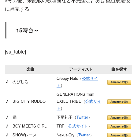
※その他、未記載の歌唱曲など不完全な部分は番組放送後
に補完する
15時台～
[su_table]
楽曲
アーティスト
曲を探す
Creepy Nuts（
公式サイ
♪ のびしろ
ト
）
GENERATIONS from
♪ BIG CITY RODEO
EXILE TRIBE（
公式サイ
ト
）
♪ 踊
下尾礼子（
Twitter
）
♪ BOY MEETS GIRL
TRF（
公式サイト
）
♪ SHOWレース
Nexus-Cry（
Twitter
）