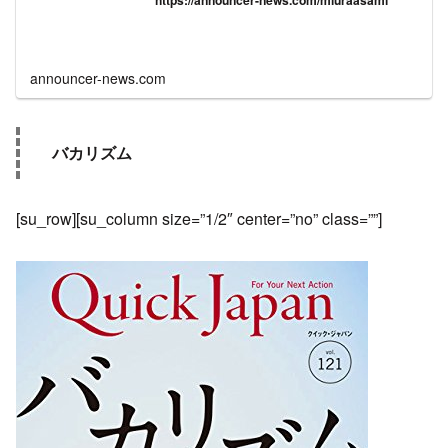
https://announcer-news.com/miuraasami
announcer-news.com
バカリズム
[su_row][su_column size=”1/2″ center=”no” class=””]