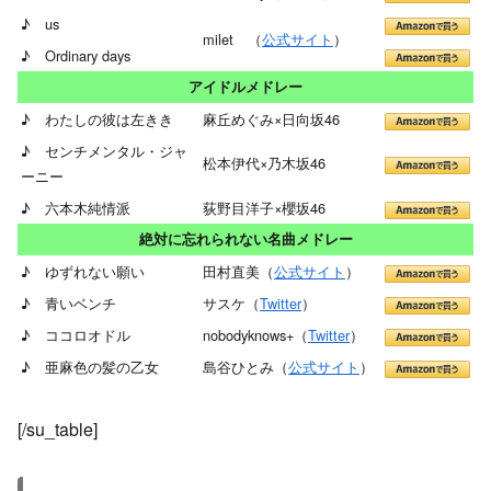
♪ us
milet （
公式サイト
）
♪ Ordinary days
アイドルメドレー
♪ わたしの彼は左きき
麻丘めぐみ×日向坂46
♪ センチメンタル・ジャ
松本伊代×乃木坂46
ーニー
♪ 六本木純情派
荻野目洋子×櫻坂46
絶対に忘れられない名曲メドレー
♪ ゆずれない願い
田村直美（
公式サイト
）
♪ 青いベンチ
サスケ（
Twitter
）
♪ ココロオドル
nobodyknows+（
Twitter
）
♪ 亜麻色の髪の乙女
島谷ひとみ（
公式サイト
）
[/su_table]