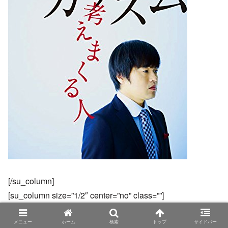
[/su_column]
[su_column size=”1/2″ center=”no” class=””]
マセキ芸能社に所属するお笑い芸人
メニュー
ホーム
検索
トップ
サイドバー