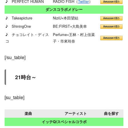
♪ PERFECT HUMAN
RADIO FISH（
Twitter
）
ダンスコラボメドレー
♪ Takeapicture
NiziU×本田望結
♪ ShiningOne
BE:FIRST×大島美幸
♪ チョコレイト・ディス
Perfume×王林・村上佳菜
コ
子・市來玲奈
[/su_table]
21時台～
[su_table]
楽曲
アーティスト
曲を探す
イッテQ!スペシャルコラボ