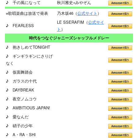
♪ 千の風になって
秋川雅史×みやぞん
※歌唱楽曲は放送で発表
乃木坂46（
公式サイト
）
LE SSERAFIM（
公式サイ
♪ FEARLESS
ト
）
時代をつなぐジャニーズシャッフルメドレー
♪ 抱きしめてTONIGHT
♪ ギンギラギンにさりげ
なく
♪ 仮面舞踏会
♪ ガラスの十代
♪ DAYBREAK
♪ 夜空ノムコウ
♪ AMBITIOUS JAPAN!
♪ 愛なんだ
♪ 硝子の少年
♪ A・RA・SHI