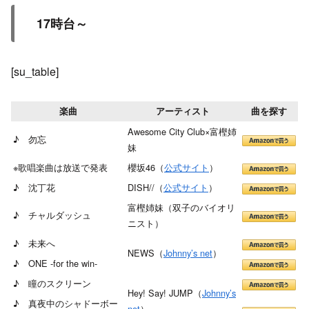
17時台～
[su_table]
楽曲
アーティスト
曲を探す
Awesome City Club×富樫姉
♪ 勿忘
妹
※歌唱楽曲は放送で発表
櫻坂46（
公式サイト
）
♪ 沈丁花
DISH//（
公式サイト
）
富樫姉妹（双子のバイオリ
♪ チャルダッシュ
ニスト）
♪ 未来へ
NEWS（
Johnny’s net
）
♪ ONE -for the win-
♪ 瞳のスクリーン
Hey! Say! JUMP（
Johnny’s
♪ 真夜中のシャドーボー
net
）