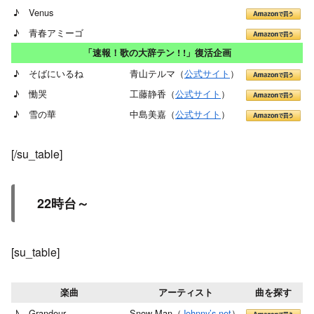
♪ Venus
♪ 青春アミーゴ
「速報！歌の大辞テン ! !」復活企画
♪ そばにいるね
青山テルマ（
公式サイト
）
♪ 慟哭
工藤静香（
公式サイト
）
♪ 雪の華
中島美嘉（
公式サイト
）
[/su_table]
22時台～
[su_table]
楽曲
アーティスト
曲を探す
♪ Grandeur
Snow Man（
Johnny’s net
）