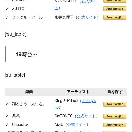
MOONCHILD（
公式サイ
ト
）
♪ ZUTTO
♪ ミラクル・ガール
永井真理子（
公式サイト
）
[/su_table]
19時台～
[su_table]
楽曲
アーティスト
曲を探す
King & Prince（
Johnny’s
♪ 踊るように人生を。
net
）
♪ 共鳴
SixTONES（
公式サイト
）
♪ Chopstick
NiziU（
公式サイト
）