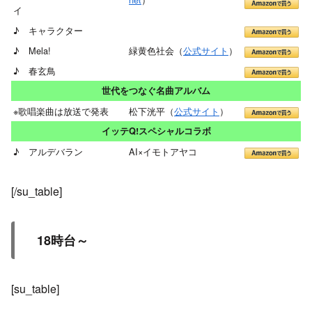
イ
♪ キャラクター
♪ Mela!
緑黄色社会（
公式サイト
）
♪ 春玄鳥
世代をつなぐ名曲アルバム
※歌唱楽曲は放送で発表
松下洸平（
公式サイト
）
イッテQ!スペシャルコラボ
♪ アルデバラン
AI×イモトアヤコ
[/su_table]
18時台～
[su_table]