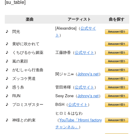
[su_table]
楽曲
アーティスト
曲を探す
[Alexandros]（
公式サイ
♪ 閃光
ト
）
♪ 黄砂に吹かれて
♪ くちびるから媚薬
工藤静香（
公式サイト
）
♪ 嵐の素顔
♪ がむしゃら行進曲
関ジャニ∞（
Johnny’s net
）
♪ ズッコケ男道
♪ 惑う糸
菅田将暉（
公式サイト
）
♪ RUN
Sexy Zone（
Johnny’s net
）
♪ プロミスザスター
BiSH（
公式サイト
）
ヒロミ＆はなわ
♪ 神様との約束
（
YouTube「Hiromi factory
チャンネル」
）