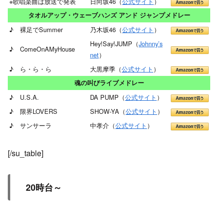
※歌唱楽曲は放送で発表
日向坂46（
公式サイト
）
タオルアップ・ウェーブハンズ アンド ジャンプメドレー
♪ 裸足でSummer
乃木坂46（
公式サイト
）
Hey!Say!JUMP（
Johnny’s
♪ ComeOnAMyHouse
net
）
♪ ら・ら・ら
大黒摩季（
公式サイト
）
魂の叫びライブメドレー
♪ U.S.A.
DA PUMP（
公式サイト
）
♪ 限界LOVERS
SHOW-YA（
公式サイト
）
♪ サンサーラ
中孝介（
公式サイト
）
[/su_table]
20時台～