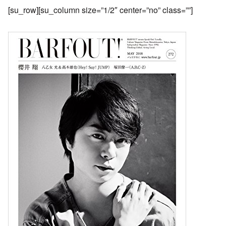
[su_row][su_column size=”1/2″ center=”no” class=””]