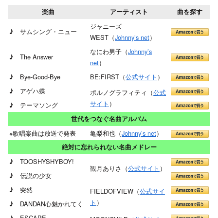
楽曲
アーティスト
曲を探す
ジャニーズ
♪ サムシング・ニュー
WEST（
Johnny’s net
）
なにわ男子（
Johnny’s
♪ The Answer
net
）
♪ Bye-Good-Bye
BE:FIRST（
公式サイト
）
♪ アゲハ蝶
ポルノグラフィティ（
公式
サイト
）
♪ テーマソング
世代をつなぐ名曲アルバム
※歌唱楽曲は放送で発表
亀梨和也（
Johnny’s net
）
絶対に忘れられない名曲メドレー
♪ TOOSHYSHYBOY!
観月ありさ（
公式サイト
）
♪ 伝説の少女
♪ 突然
FIELDOFVIEW（
公式サイ
ト
）
♪ DANDAN心魅かれてく
♪ ESCAPE