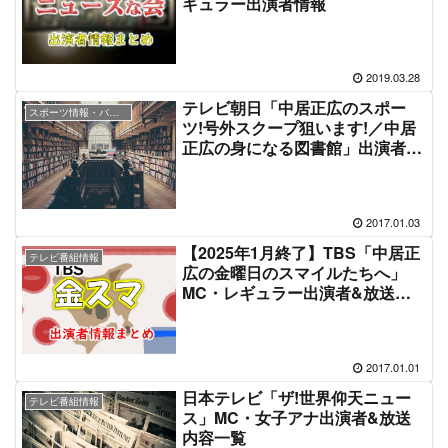
ギュラー出演者情報
2019.03.28
テレビ朝日「中居正広のスポー
スポーツ情報・バラエティ番組
ツ!号外スクープ狙います!／中居
正広の身になる図書館」出演者&
放送リスト
2017.01.03
【2025年1月終了】TBS「中居正
テレビ番組情報
広の金曜日のスマイルたちへ」
MC・レギュラー出演者&放送内
容一覧
2017.01.01
日本テレビ「ザ!世界仰天ニュー
テレビ番組情報
ス」MC・女子アナ出演者&放送
内容一覧