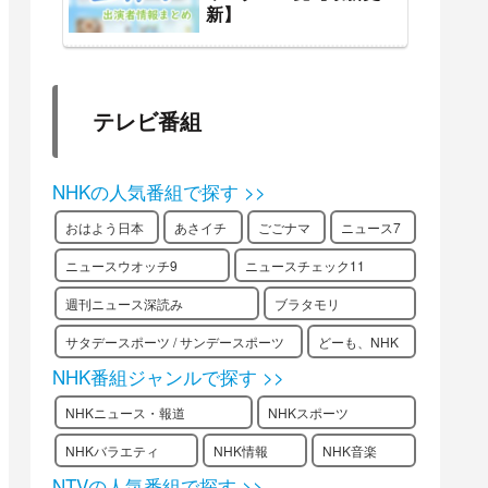
新】
テレビ番組
NHKの人気番組で探す >>
おはよう日本
あさイチ
ごごナマ
ニュース7
ニュースウオッチ9
ニュースチェック11
週刊ニュース深読み
ブラタモリ
サタデースポーツ / サンデースポーツ
どーも、NHK
NHK番組ジャンルで探す >>
NHKニュース・報道
NHKスポーツ
NHKバラエティ
NHK情報
NHK音楽
NTVの人気番組で探す >>