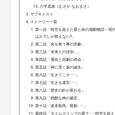
六平直政（むさか なおまさ）
サブキャスト
ストーリー一覧
第一話「時空を超えた愛と命の感動物語～現代
は人でしか救えない!!」
第二話「命を救う事の悲劇」
第三話「未来との決別…」
第四話「運命と悲劇の再会」
第五話「神に背く薬の誕生」
第六話「生きてこそ･･･」
第七話「生きる遺言･･･」
第八話「歴史の針が変わる」
第九話「残酷な神の裁定」
第十話「坂本龍馬、暗殺･･･」
最終話「タイムスリップの果て･･･時空を超え