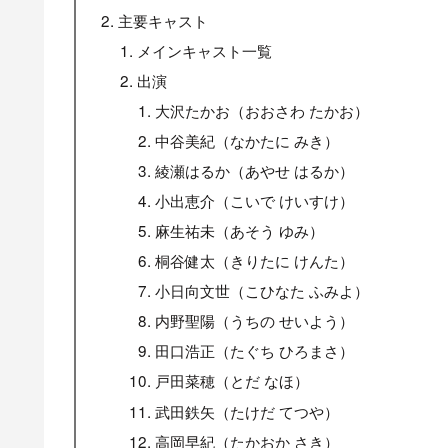
主要キャスト
メインキャスト一覧
出演
大沢たかお（おおさわ たかお）
中谷美紀（なかたに みき）
綾瀬はるか（あやせ はるか）
小出恵介（こいで けいすけ）
麻生祐未（あそう ゆみ）
桐谷健太（きりたに けんた）
小日向文世（こひなた ふみよ）
内野聖陽（うちの せいよう）
田口浩正（たぐち ひろまさ）
戸田菜穂（とだ なほ）
武田鉄矢（たけだ てつや）
高岡早紀（たかおか さき）