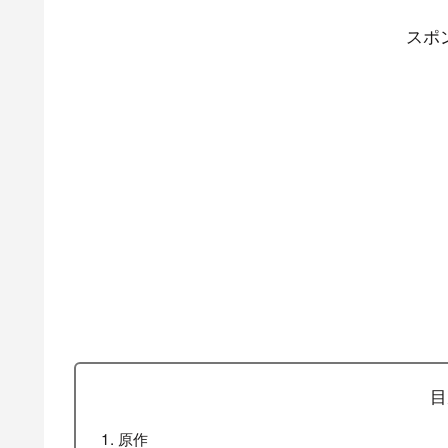
スポ
目
原作