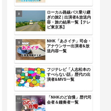
ローカル路線バス乗り継
ぎの旅Z | 出演者&放送内
容・旅の結果一覧【テレ
ビ東京系】
NHK「あさイチ」司会・
アナウンサー出演者&放
送内容一覧
フジテレビ「人志松本の
すべらない話」歴代の出
演者&MVS一覧
「NHKのど自慢」歴代司
会者＆鐘奏者一覧