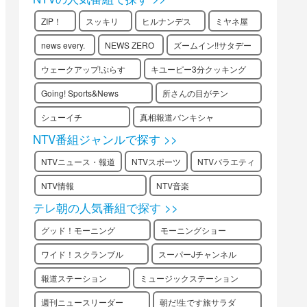
ZIP！
スッキリ
ヒルナンデス
ミヤネ屋
news every.
NEWS ZERO
ズームイン!!サタデー
ウェークアップ!ぷらす
キユーピー3分クッキング
Going! Sports&News
所さんの目がテン
シューイチ
真相報道バンキシャ
NTV番組ジャンルで探す >>
NTVニュース・報道
NTVスポーツ
NTVバラエティ
NTV情報
NTV音楽
テレ朝の人気番組で探す >>
グッド！モーニング
モーニングショー
ワイド！スクランブル
スーパーJチャンネル
報道ステーション
ミュージックステーション
週刊ニュースリーダー
朝だ!生です旅サラダ