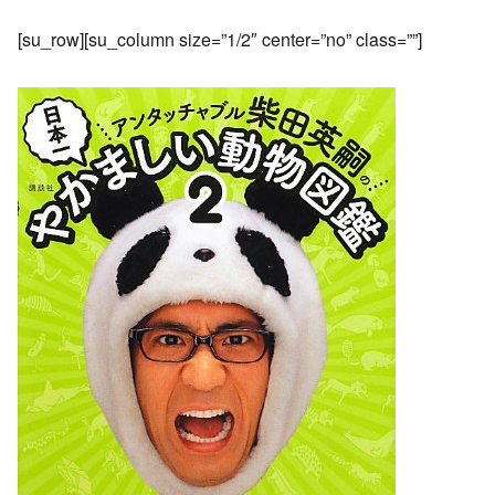
[su_row][su_column size=”1/2″ center=”no” class=””]