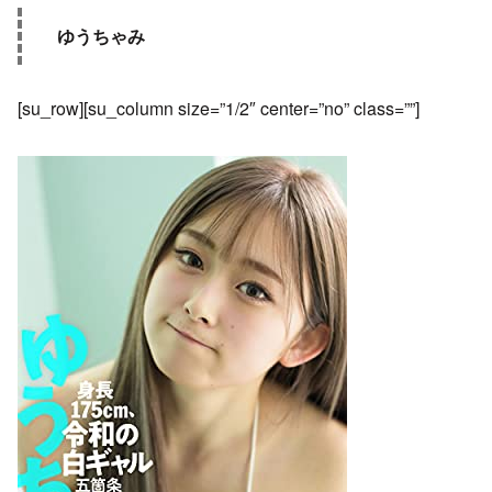
ゆうちゃみ
[su_row][su_column size=”1/2″ center=”no” class=””]