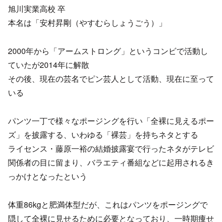
旭川実業高校 卒
本名は「安村昇剛（やすむらしょうごう）」
2000年から「アームストロング」というコンビで活動し
ていたが2014年に解散
その後、現在の芸名でピン芸人として活動、現在に至って
いる
パンツ一丁で様々なポージングを行い「全裸に見えるポー
ズ」を披露する、いわゆる「裸芸」を持ちネタとする
ライセンス・藤原一裕の結婚披露宴で行ったネタがテレビ
関係者の目に留まり、バラエティ番組などに起用されるき
っかけとなったという
体重86kgと肥満体型だが、これはパンツをポージングで
隠して全裸に見せるために必要となっており、一時期痩せ