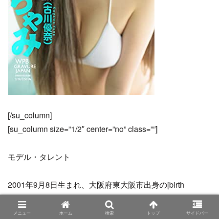
[/su_column]
[su_column size=”1/2″ center=”no” class=””]
モデル・タレント
2001年9月8日生まれ、大阪府東大阪市出身の[birth
day=”20010908″]歳
身長175cm、血液型A型
メニュー
ホーム
検索
トップ
サイドバー