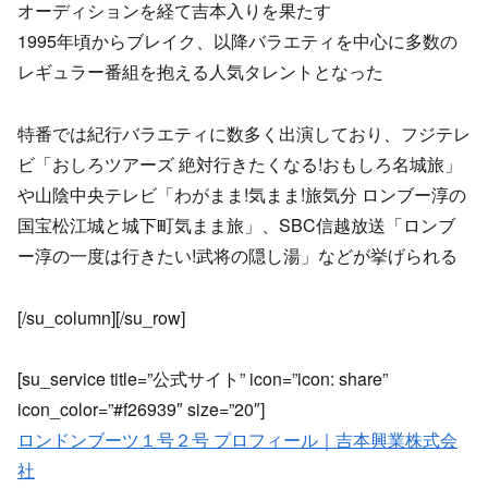
オーディションを経て吉本入りを果たす
1995年頃からブレイク、以降バラエティを中心に多数の
レギュラー番組を抱える人気タレントとなった
特番では紀行バラエティに数多く出演しており、フジテレ
ビ「おしろツアーズ 絶対行きたくなる!おもしろ名城旅」
や山陰中央テレビ「わがまま!気まま!旅気分 ロンブー淳の
国宝松江城と城下町気まま旅」、SBC信越放送「ロンブ
ー淳の一度は行きたい!武将の隠し湯」などが挙げられる
[/su_column][/su_row]
[su_service title=”公式サイト” icon=”icon: share”
icon_color=”#f26939″ size=”20″]
ロンドンブーツ１号２号 プロフィール｜吉本興業株式会
社