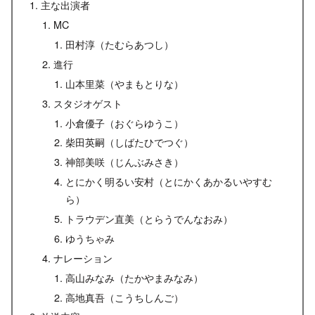
主な出演者
MC
田村淳（たむらあつし）
進行
山本里菜（やまもとりな）
スタジオゲスト
小倉優子（おぐらゆうこ）
柴田英嗣（しばたひでつぐ）
神部美咲（じんぶみさき）
とにかく明るい安村（とにかくあかるいやすむ
ら）
トラウデン直美（とらうでんなおみ）
ゆうちゃみ
ナレーション
高山みなみ（たかやまみなみ）
高地真吾（こうちしんご）