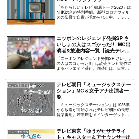
結。2015年に「学校へ行こう!2015」とし
て復活、その後2017年から「V6の愛なん
「あたらしいテレビ 徹底トーク2020」は
だ」のタイトルで作られた後継番組にあ
NHK総合の特別番組。新型コロナウィル
たる。両シリーズは、放送内容は異なっ
スの影響で自粛が求められる中、テレビ
ているものの基本的には「未成年・若
や動画配信などメディアに携わる著名人
者」をテーマとしており、学生の主張や
が「映像メディアの可能性」についてト
悩み・疑問の調査＆解決、V6メンバーが
ークを繰り広げる。パネリストにはバラ
ロケで学校を訪れ学生と触れ合うなどコ
エティやドラマ、音楽など各ジャンルの
ニッポンのレジェンド発掘SP さ
テレビ番組情報
ンセプトに大きな差異はない。ただし、
トップランナーが勢ぞろいしており、放
いしょの人はスゴかった!! | MC出
MCついては「V6の愛なんだシリーズ」
送局やメディアの垣根を超えたメンバー
演者&放送内容一覧【読売テレ
以降はV6のみとなっており、”みのもん
と言える。司会はNHK杉浦友紀アナが務
ビ】
た”や”渡辺満里奈”といった当時のレギュ
める。この記事では「あたらしいテレビ
「ニッポンのレジェンド発掘SP さいしょ
ラーメンバーは出演しなていない。最新
徹底トーク2020」の出演者＆番組情報を
の人はスゴかった!!」は読売テレビ制作に
の放送は2021年10月26日放送「学校へ行
掲載する。
よるバラエティ番組。同番組は、日常的
こう!2021」。3時間の生放送でこれまで
に使われている製品やサービスなどを生
の「学校へ行こうシリーズ」を振り返り
み出した「レジェンド」と呼ぶにふさわ
人気企画や名シーンを振り返っていく。
しい人に焦点を当て、彼らの偉業や功績
テレビ朝日「ミュージックステー
V6が2021年11月1日をもって解散するた
テレビ番組情報
を開発エピソードと共に紹介し学んでい
ション」MC＆女子アナ出演者一
め、”最後の大復活”と銘打たれたシリーズ
くという知的情報エンタメを主な内容と
最終回となる。
覧
している。MCは香取慎吾と渡辺直美。
2021年2月14日に日本テレビ系列で第1弾
「ミュージックステーション」は1986年
を放送。携帯電話にカメラを搭載した
から放送が開始されたテレビ朝日の長寿
「写メール」の開発者や国民食・餃子の
音楽番組。若年層をメインターゲットに
中でも「羽根付き餃子」を考案した人
しているため出演アーティストも若者向
物、日本に初めてキリンを連れてきた一
けになっている。司会はタモリ、サブの
大プロジェクト、世界的なスタンダート
司会はテレビ朝日の女子アナが担当して
テレビ東京「ゆうがたサテライ
となっている「点字ブロック」の考案者
テレビ番組情報
いる。タモリは2代目の司会で、開始当初
ト」キャスター＆アナウンサー出
のエピソードを紹介した。最新放送は