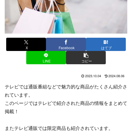
X
Facebook
はてブ
LINE
コピー
2023.10.04
2024.08.06
テレビでは通販番組などで魅力的な商品がたくさん紹介さ
れています。
このページではテレビで紹介された商品の情報をまとめて
掲載！
またテレビ通販では限定商品も紹介されています。