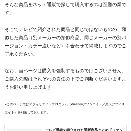
そんな商品をネット通販で探して購入するのは至難の業で
す。
そこでテレビで紹介された商品と同じではないものの、類
似した商品（別メーカーの類似商品、同じメーカーの別バ
ージョン・カラー違いなど）も合わせて掲載しますのでご
了承ください。
なお、当ページは購入を強制するものではございません。
ご購入の際はそれぞれの責任の下でご判断くださいますよ
うお願い申し上げます。
※このページではアフィリエイトプログラム（Amazonアソシエイト／楽天アフィリ
エイト）を利用しております。
テレビ番組で紹介された通販商品まとめ【ファッ