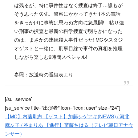
は残るが、特に事件性はなく捜査は終了…誰もが
そう思った矢先、警察にかかってきた1本の電話
をきっかけに事態は思わぬ方向に急展開! 粘り強
い刑事の捜査と最新の科学捜査で明らかになった
のは、まさかの連続殺人事件だった! MCやスタジ
オゲストと一緒に、刑事目線で事件の真相を推理
しながら楽しむ2時間スペシャル!
参照：放送時の番組表より
[/su_service]
[su_service title=”出演者” icon=”icon: user” size=”24″]
【MC】内藤剛志 【ゲスト】加藤シゲアキ(NEWS) / 河北
麻友子 / 谷まりあ 【進行】斎藤ちはる（テレビ朝日アナウ
ンサー）