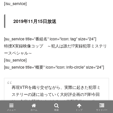
[/su_service]
2019年11月15日放送
[su_service title=”番組名” icon=”icon: tag” size=”24″]
特捜X実録映像コップ ～犯人は誰だ!?実録犯罪ミステリ
ースペシャル～
[/su_service]
[su_service title=”概要” icon=”icon: info-circle” size=”24″]
再現VTRを織り交ぜながら、実際に起きた犯罪ミ
ステリーの謎に迫っていく大好評企画の7弾!今回
は、全米を騒然とさせた2つの衝撃事件にスポッ
トを当てる。MCは、ドラマ『警視庁・捜査一課
メニュー
ホーム
検索
トップ
サイドバー