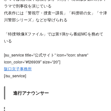
ラマで刑事役を演じている
代表作には「警視庁・捜査一課長」「科捜研の女」「十津
川警部シリーズ」などが挙げられる
「特捜!映像Xファイル」では第1弾から番組MCを務めて
いる
[su_service title=”公式サイト” icon=”icon: share”
icon_color=”#f26939″ size=”20″]
阪口京子事務所
[/su_service]
進行アナウンサー