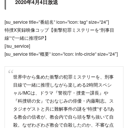
2020年4月4日放送
[su_service title=”番組名” icon=”icon: tag” size=”24″]
特捜X実録映像コップ【衝撃犯罪ミステリーを“刑事目
線”で一緒に推理SP】
[/su_service]
[su_service title=”概要” icon=”icon: info-circle” size=”24″]
世界中から集めた衝撃の犯罪ミステリーを、刑事
目線で一緒に推理しながら楽しめる2時間スペシ
ャル!MCは、ドラマ『警視庁・捜査一課長』や
『科捜研の女』でおなじみの俳優・内藤剛志。ス
タジオゲストと共に難解事件の謎を“特捜”する!!あ
る教会の信者が、教会内で自ら頭を撃ち抜いて自
殺。なぜわざわざ教会で自殺したのか、不審な点