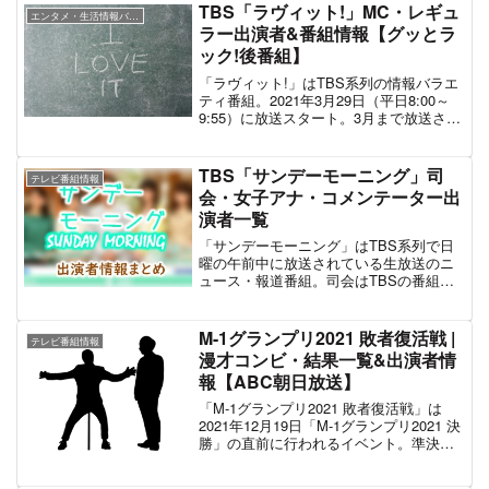
類する番組で、その名のとおり「放置車
TBS「ラヴィット!」MC・レギュ
エンタメ・生活情報バラエティ
両」にスポットを当てる。迷惑な放置車
ラー出演者&番組情報【グッとラ
両に悩む駐車場オーナーのために車の持
ック!後番組】
ち主を大捜索するというのが同番組の趣
旨である。何年も放置され数十万円にも
「ラヴィット!」はTBS系列の情報バラエ
累積した駐車場料金の車両、プロの手口
ティ番組。2021年3月29日（平日8:00～
とも思えるような信じられない放置状
9:55）に放送スタート。3月まで放送され
況、持ち主の身勝手な言い訳など、次か
ていた「グッとラック!」の後番組として
ら次へと目を疑うような放置車両の現状
立ち上げられているが、「グッとラッ
が紹介される。番組出演者は、カンニン
ク!」がワイドショーだったのに対し「ラ
TBS「サンデーモーニング」司
グ竹山、梅沢富美男、ゆきぽよ、という
テレビ番組情報
ヴィット!」は生活・エンタメといったラ
会・女子アナ・コメンテーター出
いずれも歯に衣着せぬタレントである。
イフスタイルをテーマにした情報番組と
演者一覧
して制作されている。かつて同時間帯で
放送されていた「はなまるマーケット」
「サンデーモーニング」はTBS系列で日
「いっぷく!」に回帰した形となってい
曜の午前中に放送されている生放送のニ
る。番組タイトルの「ラヴィット!」は
ュース・報道番組。司会はTBSの番組で
「Love it」、つまり「お気に入り」に由
お馴染みのタレント・関口宏が務める。
来する。同番組のMCにはお笑いコンビ
1987年に「関口宏のサンデーモーニン
「麒麟」の川島明とTBSアナウンサー・
グ」としてスタート。その後、「新サン
M-1グランプリ2021 敗者復活戦 |
田村真子を起用。各曜日にはスタジオレ
テレビ番組情報
デーモーニング」→「サンデーモーニン
漫才コンビ・結果一覧&出演者情
ギュラーが存在しており、主にお笑い芸
グ」と改題され現在に至っている。硬派
人やバラエティタレントからメンバーが
報【ABC朝日放送】
な報道番組ではあるものの、報道内容に
選出されている。さらに同番組では期間
恣意的な編集が見られたこともあり、イ
「M-1グランプリ2021 敗者復活戦」は
限定のレギュラー出演者が存在してお
ンターネットを中心に偏向報道番組のひ
2021年12月19日「M-1グランプリ2021 決
り、概ね2か月ほどでの入れ替わりを予
とつとして挙げられることも多い。「週
勝」の直前に行われるイベント。準決勝
定。期間限定レギュラーは、若手の俳
刊御意見番」である張本勲の言動もイン
で敗退した漫才コンビを対象に1組を選出
優・タレント・モデルが中心である。
ターネットで炎上ネタになることがある
して決勝に進出させる敗者復活戦を実