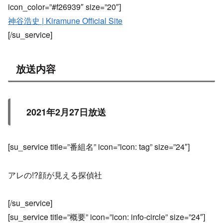
icon_color=”#f26939″ size=”20″]
神谷浩史 | Kiramune Official Site
[/su_service]
放送内容
2021年2月27日放送
[su_service title=”番組名” icon=”icon: tag” size=”24″]
アレの!?顔が見える探偵社
[/su_service]
[su_service title=”概要” icon=”icon: info-circle” size=”24″]