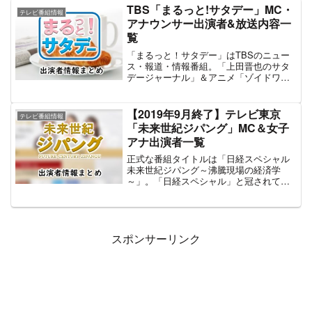
点も批判の材料とされている。新聞社の
施。その様子はテレビで放送され、パソ
TBS「まるっと!サタデー」MC・
主筆や委員などがコメンテーターに入る
テレビ番組情報
コンやスマホを使った視聴者投票で最も
アナウンサー出演者&放送内容一
場合その社の政治的思想や論調が反映さ
多くの票を獲得したコンビがそのまま会
れやすいこともあり、特に「サンデーモ
覧
場を移動して決勝に参戦する。2021年の
ーニング」においてはその傾向が強く見
M-1グランプリでは16組が敗者復活戦に
「まるっと！サタデー」はTBSのニュー
られているようで、良くも悪くも番組の
エントリー。敗者復活戦に挑む漫才コン
ス・報道・情報番組。「上田晋也のサタ
特徴となっている。このように番組は
ビには、昨年のファイナリスト「ニュー
デージャーナル」＆アニメ「ゾイドワイ
様々な特徴と問題を含んでいるが、30年
ヨーク」「見取り図」「東京ホテイソ
ルド」の終了を受けて、2019年7月より放
以上続く人気番組であることに変わりわ
ン」やM-1ラストイヤーの「ハライチ」
送開始。土曜早朝の生放送番組で、1週間
ない。この記事は「サンデーモーニン
「アルコ&ピース」といった名前もみられ
のニュースや情報、天気、エンタメ・生
グ」の現在の主な出演者の情報を中心に
【2019年9月終了】テレビ東京
る。「M-1グランプリ2021 敗者復活戦」
テレビ番組情報
活情報などを総合的な報道・情報番組と
紹介していく。
「未来世紀ジパング」MC＆女子
のMCを務めるのは、例年通り陣内智則。
してスタートした。番組発足当初、MCに
アシスタントは女優・西野七瀬が務め、
アナ出演者一覧
は駒田健吾アナと当時入社2年目の田村真
ゲストにはスピードワゴン小沢、NON
子アナを起用。さらにサブキャスターに
正式な番組タイトルは「日経スペシャル
STYLE石田、銀シャリ橋本らが出演す
フリーアナウンサー・樺島彩、気象情報
未来世紀ジパング～沸騰現場の経済学
る。
は気象予報士の増田雅昭が名を連ねた。
～」。「日経スペシャル」と冠されてい
2021年3月いっぱいで田村真子アナが番組
る通り、日本経済新聞社が制作協力して
を卒業。後任には山形純菜アナが就任
いる番組で、2011年11月14日から放送開
し、番組内容もYahoo!リアルタイム検索
始された。日本や世界各国のビジネスの
とアンケートを元にしたランキングデー
現場・裏側を取材するホットな話題を紹
タやエンタメ・芸能ニュースを強化した
介していく。司会はタレント・SHELLY、
スポンサーリンク
情報番組としての要素を強めたものにリ
番組進行はテレビ東京の女子アナが務め
ニューアルされている。また、サブキャ
る。沸騰ナビゲーターとして複数のジャ
スターの樺島彩も3月中旬で番組を離れて
ーナリストが解説をしていたが、2018年4
おり、4月より金井憧れ へとバトンが渡
月からは元NHK・鎌田靖がレギュラー沸
されている。さらに2021年9月いっぱいで
騰ナビゲーターに就任した。その他、ゲ
駒田健吾アナも卒業。10月より山内あゆ
ストとして芸能人やジャーナリスト、学
アナがMCに就任したため、番組発足当初