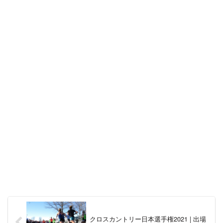
者などが3名ほど出演する。この記事では
のキャスターのほとんどが入れ替わった
「未来世紀ジパング」のレギュラー出演
形となった。
者の情報についてまとめた。
クロスカントリー日本選手権2021 | 出場