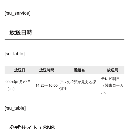
[/su_service]
放送日時
[su_table]
放送日
放送時間
番組名
放送局
テレビ朝日
2021年2月27日
アレの!?顔が見える探
14:25～16:00
（関東ローカ
（土）
偵社
ル）
[/su_table]
公式サイト / SNS