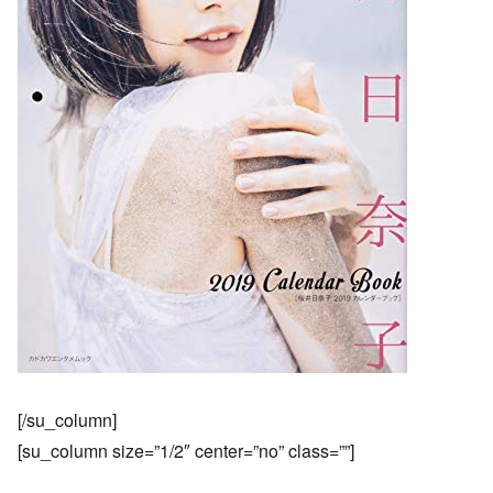
[/su_column]
[su_column size=”1/2″ center=”no” class=””]