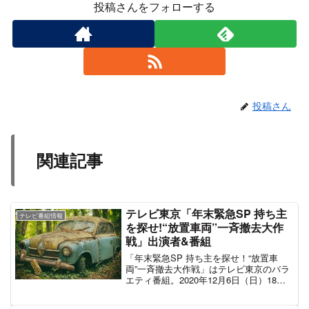
投稿さんをフォローする
投稿さん
関連記事
テレビ東京「年末緊急SP 持ち主
テレビ番組情報
を探せ!“放置車両”一斉撤去大作
戦」出演者&番組
「年末緊急SP 持ち主を探せ！“放置車
両”一斉撤去大作戦」はテレビ東京のバラ
エティ番組。2020年12月6日（日）18時
30分～21時00分に「日曜ビッグバラエテ
ィ」枠で放送。警察密着ドキュメントに