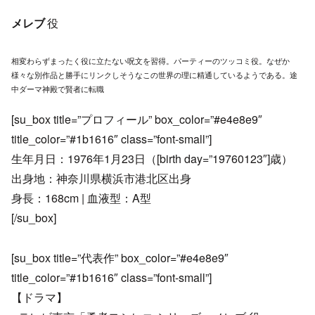
メレブ
役
相変わらずまったく役に立たない呪文を習得。パーティーのツッコミ役。なぜか
様々な別作品と勝手にリンクしそうなこの世界の理に精通しているようである。途
中ダーマ神殿で賢者に転職
[su_box title=”プロフィール” box_color=”#e4e8e9″
title_color=”#1b1616″ class=”font-small”]
生年月日：1976年1月23日（[birth day=”19760123″]歳）
出身地：神奈川県横浜市港北区出身
身長：168cm | 血液型：A型
[/su_box]
[su_box title=”代表作” box_color=”#e4e8e9″
title_color=”#1b1616″ class=”font-small”]
【ドラマ】