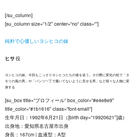
[/su_column]
[su_column size=”1/2″ center=”no” class=””]
純朴で心優しいヨシヒコの妹
ヒサ
役
ヨシヒコの妹。今回もこっそりヨシヒコたちの後を追う。その際に変化の杖で「タ
モリの風の男」や「パンツ一丁で履いてないように見せる男」など様々な人物に変
身する
[su_box title=”プロフィール” box_color=”#e4e8e9″
title_color=”#1b1616″ class=”font-small”]
生年月日：1992年6月21日（[birth day=”19920621″]歳）
出身地：愛知県名古屋市出身
身長：167cm | 血液型：A型