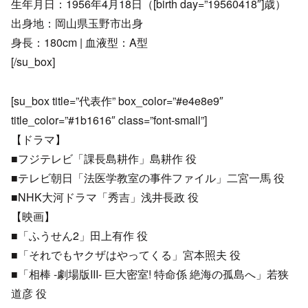
生年月日：1956年4月18日（[birth day=”19560418″]歳）
出身地：岡山県玉野市出身
身長：180cm | 血液型：A型
[/su_box]
[su_box title=”代表作” box_color=”#e4e8e9″
title_color=”#1b1616″ class=”font-small”]
【ドラマ】
■フジテレビ「課長島耕作」島耕作 役
■テレビ朝日「法医学教室の事件ファイル」二宮一馬 役
■NHK大河ドラマ「秀吉」浅井長政 役
【映画】
■「ふうせん2」田上有作 役
■「それでもヤクザはやってくる」宮本照夫 役
■「相棒 -劇場版III- 巨大密室! 特命係 絶海の孤島へ」若狭
道彦 役