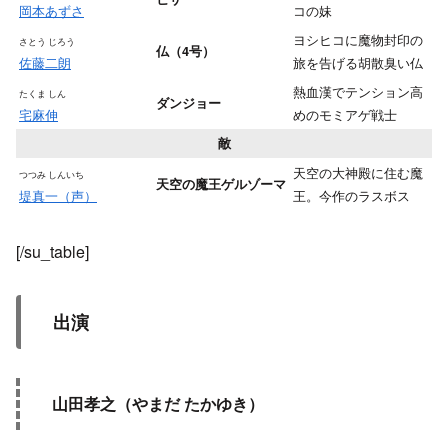
岡本あずさ
コの妹
ヨシヒコに魔物封印の
さとう じろう
仏（4号）
佐藤二朗
旅を告げる胡散臭い仏
熱血漢でテンション高
たくま しん
ダンジョー
宅麻伸
めのモミアゲ戦士
敵
天空の大神殿に住む魔
つつみ しんいち
天空の魔王ゲルゾーマ
堤真一（声）
王。今作のラスボス
[/su_table]
出演
山田孝之（やまだ たかゆき）