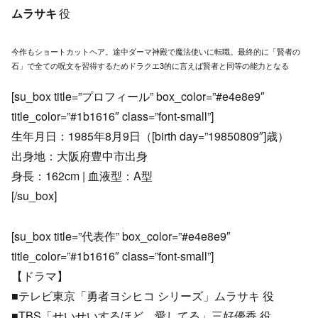
ムラサキ
役
今作もショートカットヘア。途中ダーマ神殿で魔法使いに転職。最終的に「賢者の
石」で全ての呪文を習得するためドラクエ3的に言えば賢者と同等の能力となる
[su_box title=”プロフィール” box_color=”#e4e8e9″
title_color=”#1b1616″ class=”font-small”]
生年月日：1985年8月9日（[birth day=”19850809″]歳）
出身地：大阪府豊中市出身
身長：162cm | 血液型：A型
[/su_box]
[su_box title=”代表作” box_color=”#e4e8e9″
title_color=”#1b1616″ class=”font-small”]
【ドラマ】
■テレビ東京「勇者ヨシヒコ シリーズ」ムラサキ 役
■TBS「せいせいするほど、愛してる」三好優香 役