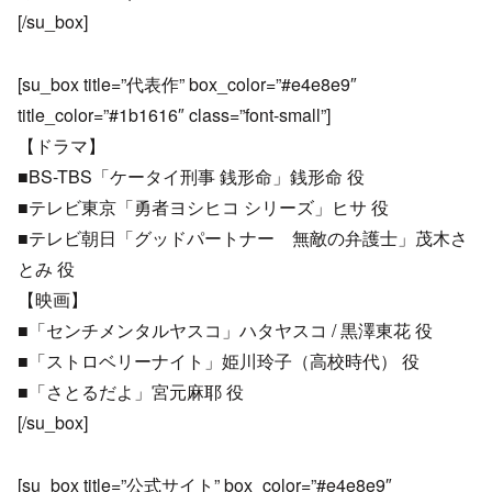
[/su_box]
[su_box title=”代表作” box_color=”#e4e8e9″
title_color=”#1b1616″ class=”font-small”]
【ドラマ】
■BS-TBS「ケータイ刑事 銭形命」銭形命 役
■テレビ東京「勇者ヨシヒコ シリーズ」ヒサ 役
■テレビ朝日「グッドパートナー 無敵の弁護士」茂木さ
とみ 役
【映画】
■「センチメンタルヤスコ」ハタヤスコ / 黒澤東花 役
■「ストロベリーナイト」姫川玲子（高校時代） 役
■「さとるだよ」宮元麻耶 役
[/su_box]
[su_box title=”公式サイト” box_color=”#e4e8e9″