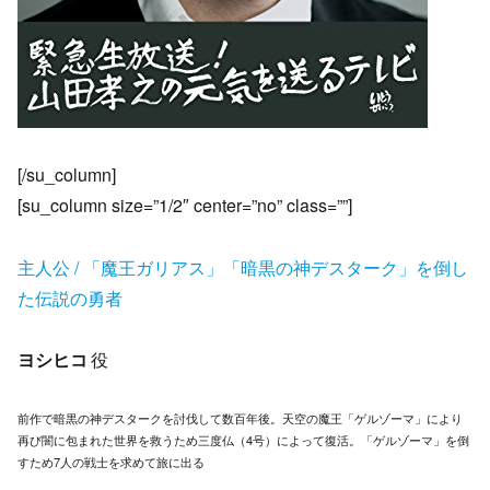
[/su_column]
[su_column size=”1/2″ center=”no” class=””]
主人公 / 「魔王ガリアス」「暗黒の神デスターク」を倒し
た伝説の勇者
ヨシヒコ
役
前作で暗黒の神デスタークを討伐して数百年後。天空の魔王「ゲルゾーマ」により
再び闇に包まれた世界を救うため三度仏（4号）によって復活。「ゲルゾーマ」を倒
すため7人の戦士を求めて旅に出る