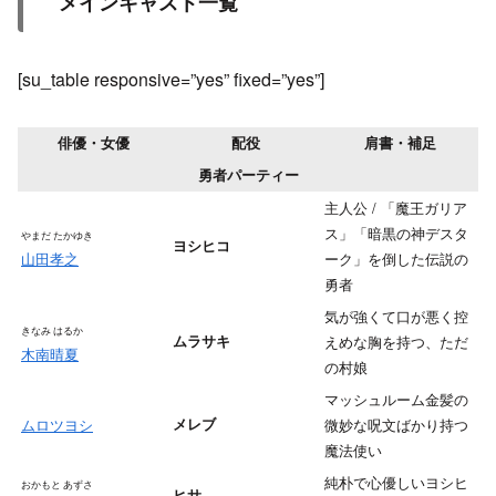
メインキャスト一覧
[su_table responsive=”yes” fixed=”yes”]
俳優・女優
配役
肩書・補足
勇者パーティー
主人公 / 「魔王ガリア
ス」「暗黒の神デスタ
やまだ たかゆき
ヨシヒコ
山田孝之
ーク」を倒した伝説の
勇者
気が強くて口が悪く控
きなみ はるか
ムラサキ
えめな胸を持つ、ただ
木南晴夏
の村娘
マッシュルーム金髪の
ムロツヨシ
メレブ
微妙な呪文ばかり持つ
魔法使い
純朴で心優しいヨシヒ
おかもと あずさ
ヒサ