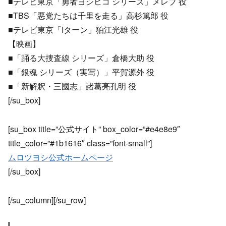
■テレビ東京「勇者ヨシヒコ シリーズ」メレブ 役
■TBS「悪党たちは千里を走る」高杉篤郎 役
■テレビ東京「Iターン」狛江光雄 役
【映画】
■「踊る大捜査線 シリーズ」倉橋大助 役
■「銀魂 シリーズ（実写）」平賀源外 役
■「新解釈・三國志」諸葛亮孔明 役
[/su_box]
[su_box title=”公式サイト” box_color=”#e4e8e9″
title_color=”#1b1616″ class=”font-small”]
ムロツヨシ公式ホームページ
[/su_box]
[/su_column][/su_row]