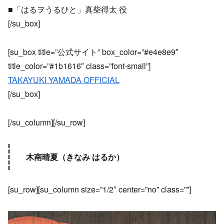
■「はるヲうるひと」真柴得太 役
[/su_box]
[su_box title=”公式サイト” box_color=”#e4e8e9″
title_color=”#1b1616″ class=”font-small”]
TAKAYUKI YAMADA OFFICIAL
[/su_box]
[/su_column][/su_row]
木南晴夏（きなみ はるか）
[su_row][su_column size=”1/2″ center=”no” class=””]