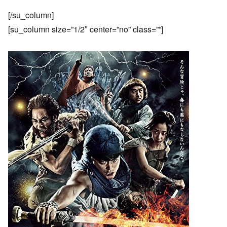
[/su_column]
[su_column size=”1/2″ center=”no” class=””]