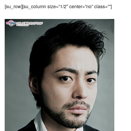
[su_row][su_column size=”1/2″ center=”no” class=””]