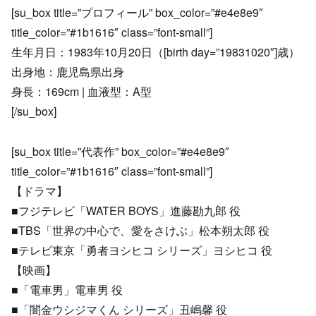
[su_box title=”プロフィール” box_color=”#e4e8e9″
title_color=”#1b1616″ class=”font-small”]
生年月日：1983年10月20日（[birth day=”19831020″]歳）
出身地：鹿児島県出身
身長：169cm | 血液型：A型
[/su_box]
[su_box title=”代表作” box_color=”#e4e8e9″
title_color=”#1b1616″ class=”font-small”]
【ドラマ】
■フジテレビ「WATER BOYS」進藤勘九郎 役
■TBS「世界の中心で、愛をさけぶ」松本朔太郎 役
■テレビ東京「勇者ヨシヒコ シリーズ」ヨシヒコ 役
【映画】
■「電車男」電車男 役
■「闇金ウシジマくん シリーズ」丑嶋馨 役