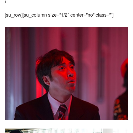
[su_row][su_column size=”1/2″ center=”no” class=””]