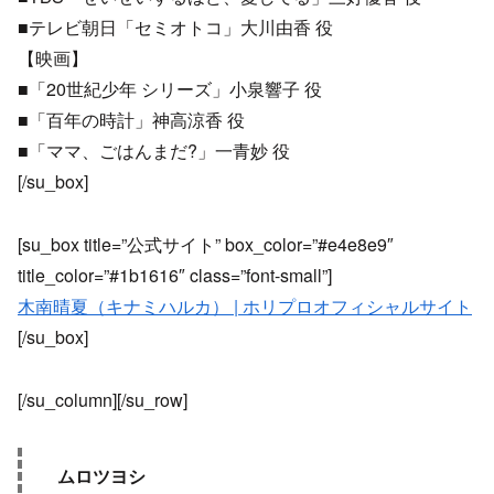
■テレビ朝日「セミオトコ」大川由香 役
【映画】
■「20世紀少年 シリーズ」小泉響子 役
■「百年の時計」神高涼香 役
■「ママ、ごはんまだ?」一青妙 役
[/su_box]
[su_box title=”公式サイト” box_color=”#e4e8e9″
title_color=”#1b1616″ class=”font-small”]
木南晴夏（キナミハルカ） | ホリプロオフィシャルサイト
[/su_box]
[/su_column][/su_row]
ムロツヨシ