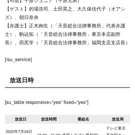
【司会】千原ジュニア（千原兄弟）
【ゲスト】的場浩司、土田晃之、大久保佳代子（オアシ
ズ）、朝日奈央
【弁護士】正木絢生（「天音総合法律事務所」代表弁護
士）、駒込拓（「天音総合法律事務所」東京本店副所
長）、田尻学（「天音総合法律事務所」福岡支店支店長）
[/su_service]
放送日時
[su_table responsive=”yes” fixed=”yes”]
放送日
放送時間
番組名
放送局
テレビ東京
2022年7月24日
18:30～21:00
迷惑トラブル最前線!
系全国ネッ