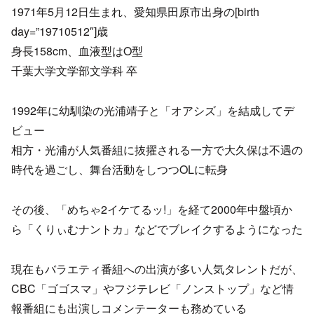
1971年5月12日生まれ、愛知県田原市出身の[birth
day=”19710512″]歳
身長158cm、血液型はO型
千葉大学文学部文学科 卒
1992年に幼馴染の光浦靖子と「オアシズ」を結成してデ
ビュー
相方・光浦が人気番組に抜擢される一方で大久保は不遇の
時代を過ごし、舞台活動をしつつOLに転身
その後、「めちゃ2イケてるッ!」を経て2000年中盤頃か
ら「くりぃむナントカ」などでブレイクするようになった
現在もバラエティ番組への出演が多い人気タレントだが、
CBC「ゴゴスマ」やフジテレビ「ノンストップ」など情
報番組にも出演しコメンテーターも務めている