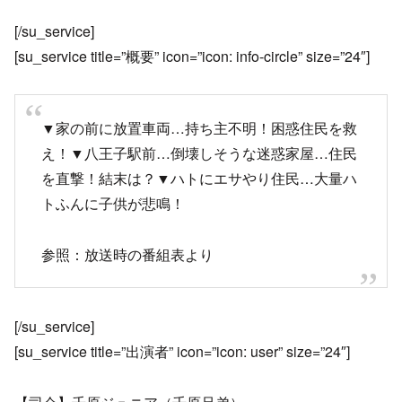
[/su_service]
[su_service title=”概要” icon=”icon: info-circle” size=”24″]
▼家の前に放置車両…持ち主不明！困惑住民を救
え！▼八王子駅前…倒壊しそうな迷惑家屋…住民
を直撃！結末は？▼ハトにエサやり住民…大量ハ
トふんに子供が悲鳴！
参照：放送時の番組表より
[/su_service]
[su_service title=”出演者” icon=”icon: user” size=”24″]