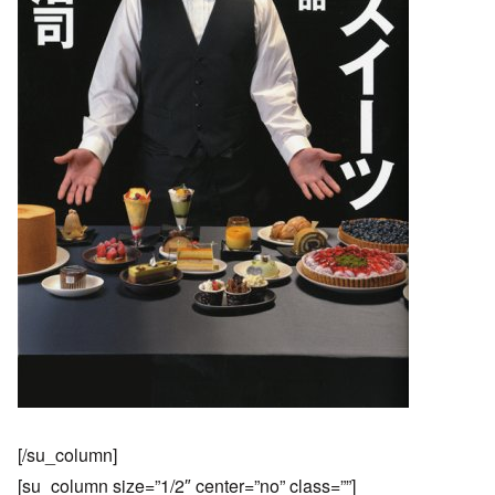
[/su_column]
[su_column size=”1/2″ center=”no” class=””]