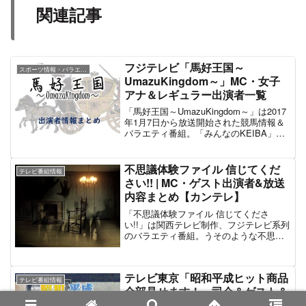
関連記事
フジテレビ「馬好王国～
スポーツ情報・バラエティ番組
UmazuKingdom～」MC・女子
アナ＆レギュラー出演者一覧
「馬好王国～UmazuKingdom～」は2017
年1月7日から放送開始された競馬情報＆
バラエティ番組。「みんなのKEIBA」
「中央競馬ダイジェスト」と並んで、フ
ジテレビ系列の競馬コンテンツの一角を
担う。同番組では番組時代を王国とみな
不思議体験ファイル 信じてくだ
テレビ番組情報
し、メインMCのDAIGOを国王、レギュラ
さい!! | MC・ゲスト出演者&放送
ーの女性タレントはプリンセス、番組進
内容まとめ【カンテレ】
行のフジテレビの女子アナは執事とそれ
ぞれ設定している。「日本ダービー」
「不思議体験ファイル 信じてくださ
「ジャパンカップ」「有馬記念」など注
い!!」は関西テレビ制作、フジテレビ系列
目されるGIレースの直前放送では、スタ
のバラエティ番組。うそのような不思議
ジオでレースの予想が展開される。ま
体験を取り上げ、それらを検証すること
た、「馬好王国」は2016年12月末で終了
で番組パネラーらが「信じる」「信じな
した「うまズキッ!」の後番組のため、
い」のジャッジを行うオカルトバラエテ
「こじはる3連単5頭BOX」など一部の人
テレビ東京「昭和平成ヒット商品
ィである。MCは加藤浩次とアンタッチャ
テレビ番組情報
気の企画は「馬好王国」に引き継がれて
ブル。同番組は2021年9月24日に関西ロ
全部見せます！」司会＆ゲスト＆
いる。日曜午後の競馬中継番組「みんな
ーカルのゴールデンタイムで第1弾を放
ナレーション出演者情報