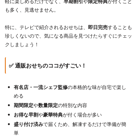
軽に楽しめるだけでなく、
早期割引
や
限定特典
が付くこと
も多く、見逃せません。
特に、テレビで紹介されるおせちは、
即日完売
することも
珍しくないので、気になる商品を見つけたらすぐにチェッ
クしましょう！
✅ 通販おせちのココがすごい！
有名店・一流シェフ監修
の本格的な味が自宅で楽し
める
期間限定
や
数量限定
の特別な内容
お得な早割
や
豪華特典
が付く場合が多い
盛り付け済み
で届くため、解凍するだけで準備が簡
単