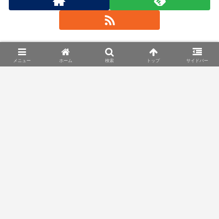
投稿さん
メニュー
ホーム
検索
トップ
サイドバー
関連記事
テレビ番組で紹介された【缶詰】
缶詰
の通販商品まとめ
テレビでは通販番組などで魅力的な商品
がたくさん紹介されています。このペー
ジではテレビで紹介された商品の情報を
まとめて掲載！またテレビ通販では限定
商品も紹介されています。そんな商品を
ネット通販で探して購入するのは至難の
テレビ番組で紹介された【海鮮グ
海鮮グルメ
業です。そこでテレビで紹...
ルメ】の通販商品まとめ
テレビでは通販番組などで魅力的な商品