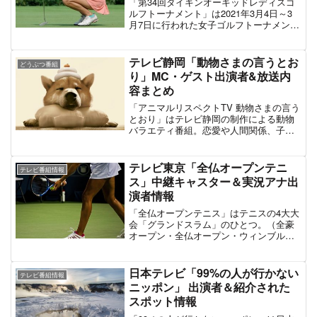
「第34回ダイキンオーキッドレディスゴ
ルフトーナメント」は2021年3月4日～3
月7日に行われた女子ゴルフトーナメン
ト。テレビ中継は主宰であるRBC琉球放
送とTBSを中心に放送が行われた。第34
回大会の小祝さくらが通算14アンダーで
テレビ静岡「動物さまの言うとお
どうぶつ番組
優勝。2位は13アンダーの森田遥、3位は
り」MC・ゲスト出演者&放送内
12アンダーの田辺ひかりとなった。
容まとめ
「アニマルリスペクトTV 動物さまの言う
とおり」はテレビ静岡の制作による動物
バラエティ番組。恋愛や人間関係、子育
てといった現代人の悩みの数々に対し
て、動物の生態や行動などから学んだテ
クニックを解決のヒントにしていこうと
テレビ東京「全仏オープンテニ
テレビ番組情報
いうコンセプトの一風変わった動物番組
ス」中継キャスター＆実況アナ出
である。番組MCはアンタッチャブルが担
演者情報
当。2021年3月7日の16:05～17:20にフジ
テレビ系列の全国ネットで第1弾を放送さ
「全仏オープンテニス」はテニスの4大大
れた。最新回・第2弾は2022年3月6日放
会「グランドスラム」のひとつ。（全豪
送。ゲストには矢田亜希子、狩野英孝、
オープン・全仏オープン・ウィンブルド
朝日奈央、あばれる君らが出演し、テー
ン選手権・全米オープン）。フランス・
マとなる動物は「ゾウ」「パンダ」「ペ
パリにあるテニス場「スタッド・ローラ
ンギン」などの行動・生態が取り上げら
ン・ギャロス」で毎年5月末～6月初旬に
日本テレビ「99%の人が行かない
れる。
テレビ番組情報
かけて開催される。歴史は古く1891年に
ニッポン」 出演者＆紹介された
フランス選手権として創設。テニス4大大
スポット情報
会で唯一「クレー（赤土）を利用したコ
ート」が使用されるため、その他の大会