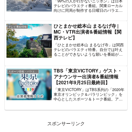
「99%の人が行かないニッポン」は日本
とは異なる試合展開が注目ポイントのひ
テレビのバラエティ番組。関東ローカル
とつとなっている。過去、日本人選手で
向けに同局が制作する日曜日のバラエテ
は錦織圭が2015年と2017年にベスト8、
ィ枠「サンバリュ」にて過去2回の放送が
伊達公子が1995年にベスト4進出を記録し
行われた。「移動手段がない」「行ける
ている。日本におけるテレビ放送は衛星
人数が限定される」「たどり着くのが難
ひとまかせ総本山 まるなげ寺 |
放送「WOWOW」と地上波「テレビ東
テレビ番組情報
しい」。ほとんどの人が行かないような
MC・VTR出演者&番組情報【関
京」が共同で放映権を所有する。この記
場所、逆に言えばわずかにな人が訪れる
事ではテレビ東京の「全仏オープンテニ
西テレビ】
場所には「そこに行く相応の理由がある
ス」中継放送における出演者情報を中心
はず」。「99%の人が行かないニッポ
「ひとまかせ総本山 まるなげ寺」は関西
にまとめた。
ン」はそんな「1%の観光客しか訪れない
テレビのバラエティ特番。自分では叶え
ような場所」に芸能人が赴いて、新たな
ることができないような願いを番組が聞
日本の魅力を紹介していくという旅バラ
き入れ、その願いに関するプロの手を借
エティ番組として制作されている。この
りて叶えていくという趣旨の番組であ
記事では「99%の人が行かないニッポ
る。番組内の設定上では「人々の願い
TBS「東京VICTORY」ゲスト・
ン」の出演者と番組情報を掲載する。
スポーツ情報・バラエティ番組
を”まるなげ寺”が聞き入れ、プロに”丸投
アナウンサー出演者&番組情報
げ”して解決していく」ということになっ
【2021年9月25日最終回】
ている。番組の主要キャストはお坊さん
という設定で出演。メインMCは日村勇紀
「東京VICTORY」はTBS系列の「2020年
（バナナマン）、山崎弘也（アンタッチ
東京オリンピック＆パラリンピック」を
ャブル）」が務め、さらにリポーターと
中心としたスポーツ＆トーク番組。アニ
してANZEN漫才・みやぞん、タージン、
メ「新幹線変形ロボ シンカリオン THE
村瀬哲史といったメンバーが登場する。
ANIMATION」の後番組として2019年7月
さらに最新第3弾の2020年12月13日放送
6日より放送開始。2020年に迫った東京オ
ではKing & Princeの岸優太もMCとし
リンピックとパラリンピックを前に、同
て参戦。「息子の足を速くしてほしい」
大会を目指すトップアスリートをスタジ
スポンサーリンク
「関東全域の駄菓子屋MAPを作ってほし
オにゲストとして招いてトークを繰り広
い」「開かずのスマホを復元してほし
げる。「GOOD MORNING! GOOD