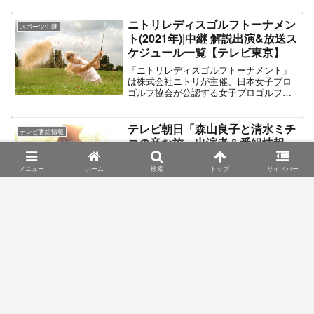
いる。スポーツ界には「知られざるスゴ
イ人」や「一流だけど知られない凄い一
ニトリレディスゴルフトーナメン
スポーツ中継
面を持つ選手」がたくさん存在してい
ト(2021年)|中継 解説出演&放送ス
る。そのような「掘れば掘るほどスゴイ
ケジュール一覧【テレビ東京】
と思える人」の凄さを垣間見るエピソー
ドや衝撃映像などを交えて紹介してい
「ニトリレディスゴルフトーナメント」
く。番組のメインMCにはお笑いコンビ
は株式会社ニトリが主催、日本女子プロ
「くりぃむしちゅー」を起用。特に上田
ゴルフ協会が公認する女子プロゴルフト
晋也は日本テレビ
ーナメント。2010年に創設、北海道苫小
「Going!Sports&News」のメインキャス
牧市の桂ゴルフ倶楽部で開催された。
ターを務め、同局のスポーツコンテンツ
2014年は札幌市・恵庭カントリー倶楽
テレビ朝日「森山良子と清水ミチ
に関わることも多い。最新放送は2021年6
テレビ番組情報
部、2015年以降は小樽カントリー倶楽部
コの音な旅」出演者＆番組情報
月30日放送の第4弾。2021年3月に亡くな
にて行われている。最新の大会は2021年8
った柔道・古賀稔彦と東京五輪2020の陸
月26日～29日開催「第12回 ニトリレディ
「森山良子と清水ミチコの音な旅」はテ
上5000m＆10000mで代表に内定した新谷
ス」。昨年同様、新型コロナウイルスの
メニュー
ホーム
検索
トップ
サイドバー
レビ朝日系列の旅番組。2020年3月22日
仁美の人生をドラマ化して放送する。
影響により無観客での開催。賞金総額
（日）15時20分～16時25分放送。大の親
2021年は再び賞金総額1億円、優勝賞金
友というシンガーソングライターの森山
1800万円。（※昨年大会に限り2倍の賞金
良子とモノマネタレント・清水ミチコが
総額2億円、賞金総額3600万円であっ
「音」をテーマに「代々木上原～日本橋
た）。3週連続優勝のかかった小祝さくら
～有楽町」といった場所を巡るぶらり旅
テレビ東京「2019 木下グループ
スポーツ中継
や東京オリンピック銀メダリストの稲見
を敢行。旅先で出会った人々と音楽で距
ジャパンオープン＆カーニバルオ
萌寧らの活躍に注目が集まる。テレビ中
離を近づけていく「音楽＋人情旅」であ
ンアイス」実況アナ＆解説者情報
継は例年通りテレビ東京系列の地上波全
る。また、番組にはゲストとしてマイク
国ネット、及びBSテレ東が制作を担当。
眞木と田中卓志が登場する。この記事で
この記事は、2019年10月5日開催「木下
またYouTubeでのLIVE配信も行われるな
は「森山良子と清水ミチコの音な旅」の
グループカップ フィギュアスケート
ど様々なメディアでのゴルフ中継が行わ
出演者＆番組放送情報を掲載する。
Japan Open 2019 3地域対抗戦」、及び
れる。※追記：大会は終了し、東京オリン
「カーニバルオンアイス2019」のテレビ