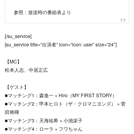
参照：放送時の番組表より
[/su_service]
[su_service title=”出演者” icon=”icon: user” size=”24″]
【MC】
松本人志、中居正広
【ゲスト】
■マッチング1：森進一 × Hiro（MY FIRST STORY）
■マッチング2：甲本ヒロト（ザ・クロマニヨンズ） × 菅
田将暉
■マッチング3：天海祐希 × 小池栄子
■マッチング4：ローラ × フワちゃん