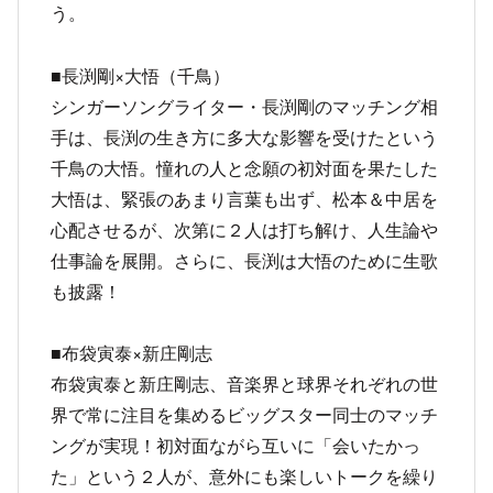
う。
■長渕剛×大悟（千鳥）
シンガーソングライター・長渕剛のマッチング相
手は、長渕の生き方に多大な影響を受けたという
千鳥の大悟。憧れの人と念願の初対面を果たした
大悟は、緊張のあまり言葉も出ず、松本＆中居を
心配させるが、次第に２人は打ち解け、人生論や
仕事論を展開。さらに、長渕は大悟のために生歌
も披露！
■布袋寅泰×新庄剛志
布袋寅泰と新庄剛志、音楽界と球界それぞれの世
界で常に注目を集めるビッグスター同士のマッチ
ングが実現！初対面ながら互いに「会いたかっ
た」という２人が、意外にも楽しいトークを繰り