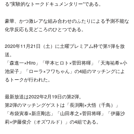
る”実験的なトークドキュメンタリー”である。
豪華、かつ激レアな組み合わせのふたりによる予測不能な
化学反応も見どころのひとつである。
2020年11月21日（土）に土曜プレミアム枠で第1弾を放
送。
「森進一×Hiro」「甲本ヒロト×菅田将暉」「天海祐希×小
池栄子」「ローラ×フワちゃん」の4組のマッチングによ
るトークが行われた。
最新放送は2022年2月19日の第2弾。
第2弾のマッチングゲストは「長渕剛×大悟（千鳥）」
「布袋寅泰×新庄剛志」「山田孝之×菅田将暉」「伊藤沙
莉×伊藤俊介（オズワルド）」の4組である。