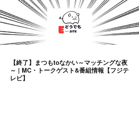
【終了】まつもtoなかい～マッチングな夜
～ | MC・トークゲスト&番組情報【フジテ
レビ】