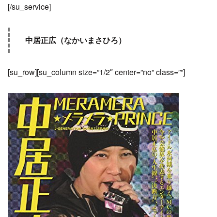
[/su_service]
中居正広（なかいまさひろ）
[su_row][su_column size=”1/2″ center=”no” class=””]