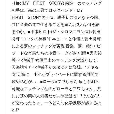
×Hiro(MY FIRST STORY) 森進一のマッチング
相手は、森の三男でロックバンド・MY
FIRST STORYのHiro。親子初共演となる今回、
共に音楽の道で生きることを選んだ2人は何を語
るのか。■甲本ヒロト(ザ・クロマニヨンズ)×菅田
将暉 “ロックの神様”甲本ヒロトと俳優の菅田将暉
による夢のマッチングが実現!音楽、夢、(秘)エピ
ソードなど男たちの本音トークがさく裂! ■天海祐
希×小池栄子 女優同士のマッチング対談として、
天海祐希と小池栄子がスタジオに登場。“デキる
女”天海に、小池がプライベートに関する質問で
攻め込むが…。■ローラ×フワちゃん 最も予測不
可能なマッチングなのがローラとフワちゃん。共
にお茶の間の人気者だが共演歴はゼロ!そんな2人
が交わったとき、一体どんな化学反応が起きるの
か!?