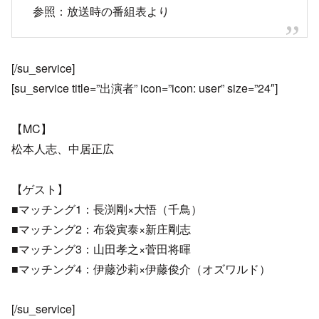
参照：放送時の番組表より
[/su_service]
[su_service title=”出演者” icon=”icon: user” size=”24″]
【MC】
松本人志、中居正広
【ゲスト】
■マッチング1：長渕剛×大悟（千鳥）
■マッチング2：布袋寅泰×新庄剛志
■マッチング3：山田孝之×菅田将暉
■マッチング4：伊藤沙莉×伊藤俊介（オズワルド）
[/su_service]