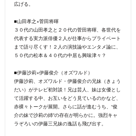
広げる。
■山田孝之×菅田将暉
３０代の山田孝之と２０代の菅田将暉、各世代を
代表する実力派俳優２人が仕事からプライベート
まで語り尽くす！２人の演技論やエンタメ論に、
５０代の松本＆４０代の中居も興味津々？
■伊藤沙莉×伊藤俊介（オズワルド）
伊藤沙莉、オズワルド・伊藤俊介の兄妹（きょう
だい）がテレビ初対談！兄は芸人、妹は女優とし
て活躍する中、お互いをどう見ているのかなど、
赤裸々トークが展開。さらに話が進むうち、“俊
介の妹で沙莉の姉”の存在が明らかに。強烈キャ
ラぞろいの伊藤三兄妹の逸話も飛び出す。