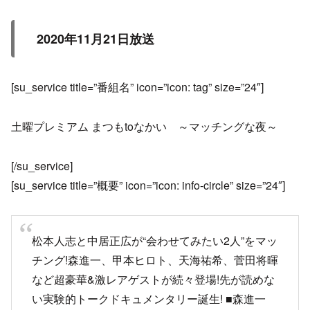
2020年11月21日放送
[su_service title=”番組名” icon=”icon: tag” size=”24″]
土曜プレミアム まつもtoなかい ～マッチングな夜～
[/su_service]
[su_service title=”概要” icon=”icon: info-circle” size=”24″]
松本人志と中居正広が“会わせてみたい2人”をマッ
チング!森進一、甲本ヒロト、天海祐希、菅田将暉
など超豪華&激レアゲストが続々登場!先が読めな
い実験的トークドキュメンタリー誕生! ■森進一