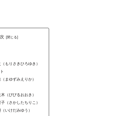
次
之（もりさきひろゆき）
ント
佳（まゆずみえりか）
大木（びびるおおき）
里子（さかしたちりこ）
優（いけだみゆう）