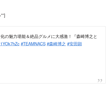
””]
ヌ文化の魅力堪能＆絶品グルメに大感激！『森崎博之と
/rJ1YOk7hZc
#TEAMNACS
#森崎博之
#安田顕