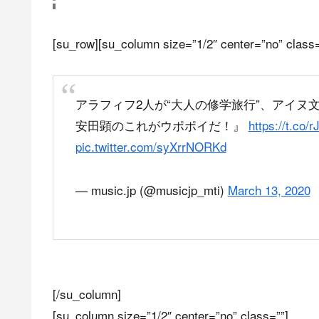
[su_row][su_column size=”1/2″ center=”no” class=
アラフィフ2人が“大人の修学旅行”、アイ
安田顕のこれがウポポイだ！』
https://t.co
pic.twitter.com/syXrrNORKd
— music.jp (@musicjp_mti)
March 13, 2020
[/su_column]
[su_column size=”1/2″ center=”no” class=””]