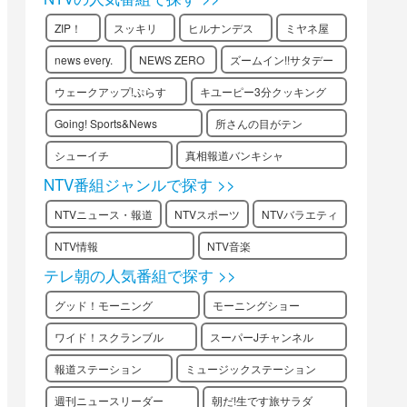
ZIP！
スッキリ
ヒルナンデス
ミヤネ屋
news every.
NEWS ZERO
ズームイン!!サタデー
ウェークアップ!ぷらす
キユーピー3分クッキング
Going! Sports&News
所さんの目がテン
シューイチ
真相報道バンキシャ
NTV番組ジャンルで探す >>
NTVニュース・報道
NTVスポーツ
NTVバラエティ
NTV情報
NTV音楽
テレ朝の人気番組で探す >>
グッド！モーニング
モーニングショー
ワイド！スクランブル
スーパーJチャンネル
報道ステーション
ミュージックステーション
週刊ニュースリーダー
朝だ!生です旅サラダ