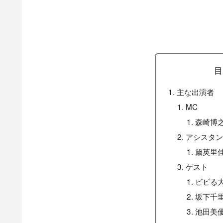
目
主な出演者
MC
森崎博
アシスタ
黛英里
ゲスト
ビビる
坂下千
池田美