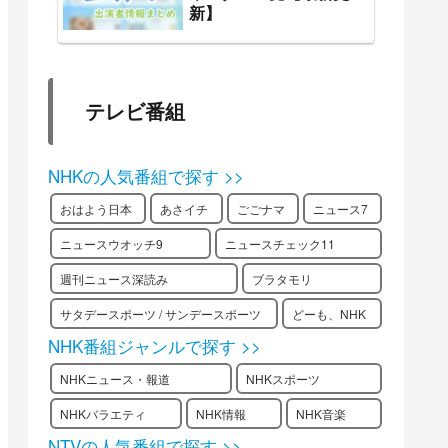
新】
テレビ番組
NHKの人気番組で探す >>
おはよう日本
あさイチ
ごごナマ
ニュース7
ニュースウオッチ9
ニュースチェック11
週刊ニュース深読み
ブラタモリ
サタデースポーツ / サンデースポーツ
どーも、NHK
NHK番組ジャンルで探す >>
NHKニュース・報道
NHKスポーツ
NHKバラエティ
NHK情報
NHK音楽
NTVの人気番組で探す >>