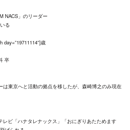
EAM NACS」のリーダー
いる
y=”19711114″]歳
科 卒
ンバーは東京へと活動の拠点を移したが、森崎博之のみ現在
道テレビ「ハナタレナックス」「おにぎりあたためます
挙げられる