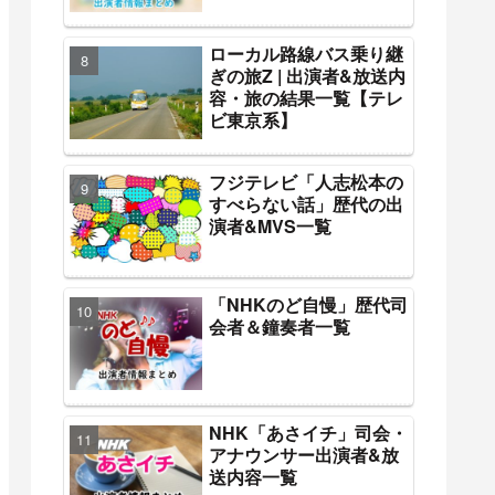
ローカル路線バス乗り継
ぎの旅Z | 出演者&放送内
容・旅の結果一覧【テレ
ビ東京系】
フジテレビ「人志松本の
すべらない話」歴代の出
演者&MVS一覧
「NHKのど自慢」歴代司
会者＆鐘奏者一覧
NHK「あさイチ」司会・
アナウンサー出演者&放
送内容一覧