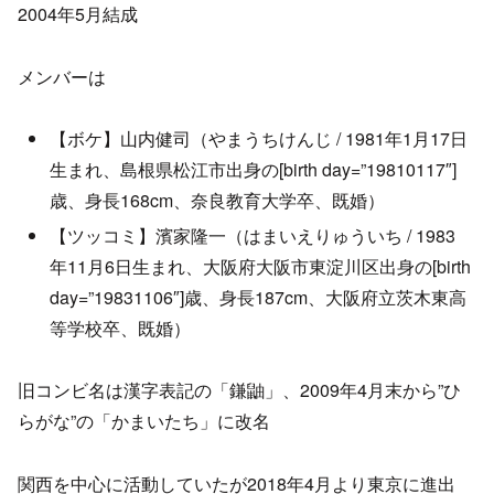
2004年5月結成
メンバーは
【ボケ】山内健司（やまうちけんじ / 1981年1月17日
生まれ、島根県松江市出身の[birth day=”19810117″]
歳、身長168cm、奈良教育大学卒、既婚）
【ツッコミ】濱家隆一（はまいえりゅういち / 1983
年11月6日生まれ、大阪府大阪市東淀川区出身の[birth
day=”19831106″]歳、身長187cm、大阪府立茨木東高
等学校卒、既婚）
旧コンビ名は漢字表記の「鎌鼬」、2009年4月末から”ひ
らがな”の「かまいたち」に改名
関西を中心に活動していたが2018年4月より東京に進出