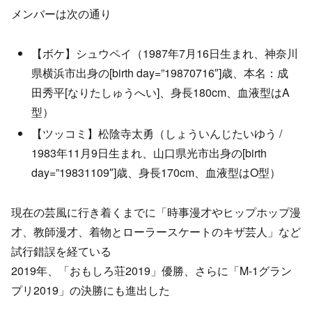
メンバーは次の通り
【ボケ】シュウペイ（1987年7月16日生まれ、神奈川
県横浜市出身の[birth day=”19870716″]歳、本名：成
田秀平[なりたしゅうへい]、身長180cm、血液型はA
型）
【ツッコミ】松陰寺太勇（しょういんじたいゆう /
1983年11月9日生まれ、山口県光市出身の[birth
day=”19831109″]歳、身長170cm、血液型はO型）
現在の芸風に行き着くまでに「時事漫才やヒップホップ漫
才、教師漫才、着物とローラースケートのキザ芸人」など
試行錯誤を経ている
2019年、「おもしろ荘2019」優勝、さらに「M-1グラン
プリ2019」の決勝にも進出した