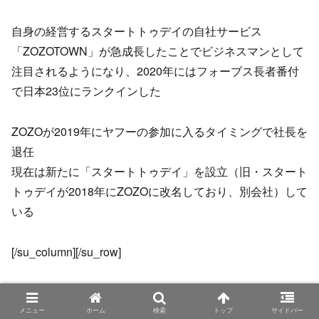
自身の経営するスタートトゥデイの自社サービス
「ZOZOTOWN」が急成長したことでビジネスマンとして
注目されるようになり、2020年にはフォーブス長者番付
で日本23位にランクインした
ZOZOが2019年にヤフーの参加に入るタイミングで社長を
退任
現在は新たに「スタートトゥデイ」を設立（旧・スタート
トゥデイが2018年にZOZOに改名しており、別会社）して
いる
[/su_column][/su_row]
女優・剛力彩芽との交際、破局、復縁など週刊誌向けの華
やかな話題なども注目されている
メニュー
ホーム
検索
トップ
サイドバー