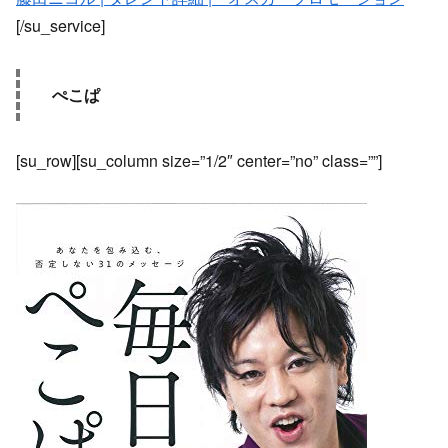
[/su_service]
ぺこぱ
[su_row][su_column size=”1/2″ center=”no” class=””]