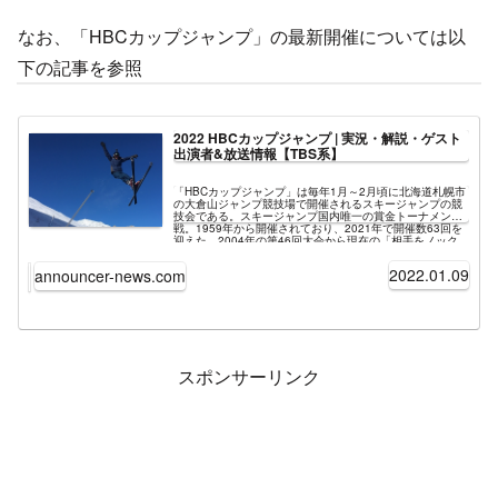
なお、「HBCカップジャンプ」の最新開催については以
下の記事を参照
2022 HBCカップジャンプ | 実況・解説・ゲスト
出演者&放送情報【TBS系】
「HBCカップジャンプ」は毎年1月～2月頃に北海道札幌市
の大倉山ジャンプ競技場で開催されるスキージャンプの競
技会である。スキージャンプ国内唯一の賞金トーナメント
戦。1959年から開催されており、2021年で開催数63回を
迎えた。2004年の第46回大会から現在の「相手をノック
アウトしてトーナメントを勝ち上がる」というノックアウ
ト方式のルールが採用されている。テレビ放送はHBC北海
2022.01.09
announcer-news.com
道放送が大会に協賛しており、HBCを中心にTBS系列局で
全国ネットにて放送される。最新開催の競技会「2022
HBCカップジャンプ」。2022年の大会はA.B.C-Z河合郁人
がスペシャルサポーターに就任。
スポンサーリンク