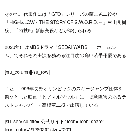
その他、代表作には「GTO」シリーズの藤吉晃二役や
「HiGH&LOW～THE STORY OF S.W.O.R.D.～」村山良樹
役、「特捜9」新藤亮役などが挙げられる
2020年にはMBSドラマ「SEDAI WARS」「ホームルー
ム」でそれぞれ主演を務める注目度の高い若手俳優である
[/su_column][/su_row]
また、1998年長野オリンピックのスキージャンプ団体を
題材とした映画「ヒノマルソウル」に、聴覚障害のあるテ
ストジャンパー・高橋竜二役で出演している
[su_service title=”公式サイト” icon=”icon: share”
icon_color=”#f26939″ size=”20″]