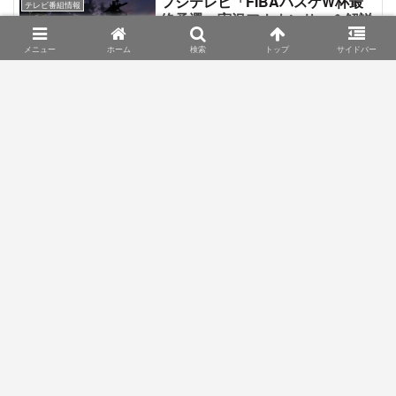
フジテレビ「FIBAバスケW杯最
テレビ番組情報
ド、賞金総額1億2000万円、優勝賞金は
終予選」実況アナウンサー＆解説
2400万円の規模で開催された。テレビ放
者一覧
送は例年通りに日本テレビ系列、及び日
メニュー
ホーム
検索
トップ
サイドバー
本テレビのCS/BS放送メディアにて行わ
フジテレビが地上波、またはBS/CSで放
れた。大会は予定通りに終了し、渋野日
送するバスケット中継。2017年11月にス
向子がツアー初優勝を飾った。
タートしたた「FIBAバスケットボールワ
ールドカップ2019」の最終予選が２０１
９年２月に開催。２０１９年９月に開催
される「FIBAバスケットボールワールド
NHK「フランケンシュタインの
テレビ番組情報
カップ2019」本大会への１２年ぶりの出
誘惑」シリーズ出演者情報
場が出来るか否か、最終予選で決まる重
要な試合である。また、2020年の東京オ
「フランケンシュタインの誘惑 科学史 闇
リンピックの出場権獲得にも大きく影響
の事件簿」と「「サイエンススペシャル
するため、重要視される大会である。こ
フランケンシュタインの誘惑E+」はNHK
の記事はフジテレビが中継する「FIBAバ
BSプレミアム、及びNHK Eテレのサイエ
スケW杯最終予選」の「日本vsイラン」
ンスドキュメンタリー番組。科学の歴史
と「日本 vs カタール」における実況アナ
に埋もれた”事件”にスポットを当て、科学
ウンサーと解説者の情報をまとめたもの
の魔性的な側面からその本質に迫るスリ
TBS「白鵬密着ドキュメント シ
スポーツ情報・バラエティ番組
である。
リングなコンセプトを有している。2015
リーズ」出演者＆番組情報
年にNHK BSプレミアムで特番として放
送したのを皮切りに、2016年度からはレ
「白鵬密着ドキュメント シリーズ」は
ギュラー番組化。毎月最終週の月1放送が
TBSが2012年から放送しているドキュメ
行われていた。2019年度には、NHK Eテ
ンタリー特番。大相撲の第69代横綱「白
レで「サイエンススペシャル フランケン
鵬」に密着した内容で、放送は地上波は
シュタインの誘惑E+」としてレギュラー
関東ローカルのみ、そのほかBS-TBSでも
放送を開始。こちらは過去にBSプレミア
遅れて放送が行われる。基本的な出演者
ムなどで放送された内容を紹介してい
は第69代横綱 白鵬。番組のナレーション
ABC朝日放送「バカサシ〜バカ
テレビ番組情報