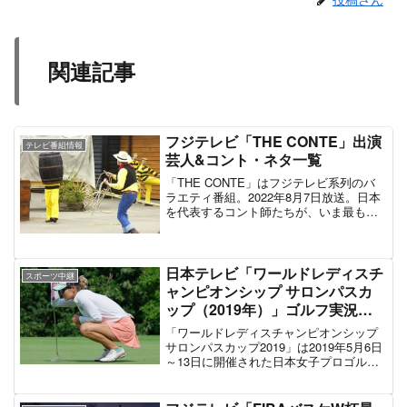
関連記事
フジテレビ「THE CONTE」出演
テレビ番組情報
芸人&コント・ネタ一覧
「THE CONTE」はフジテレビ系列のバ
ラエティ番組。2022年8月7日放送。日本
を代表するコント師たちが、いま最もテ
レビでやりたいネタを披露するコントの
祭典である。MCは東京03とかまいたち。
アンガールズやサンドウィッチマン、バ
イきんぐ、ロッチなど15組のコント師た
日本テレビ「ワールドレディスチ
スポーツ中継
ちがネタを披露。さらに若手コント師た
ャンピオンシップ サロンパスカ
ちが出演した「THE CONTEへの道」で
ップ（2019年）」ゴルフ実況ア
優勝した1組も「THE CONTE」に出演す
ナ＆解説者情報
る。副音声ではコント師たちが自分たち
「ワールドレディスチャンピオンシップ
のネタを見ながら解説する試みが行われ
サロンパスカップ2019」は2019年5月6日
ている。
～13日に開催された日本女子プロゴルフ
協会と日本テレビが主催する女子プロゴ
ルフトーナメントである。9日・10日に予
選ラウンド、11日・12日に決勝ラウン