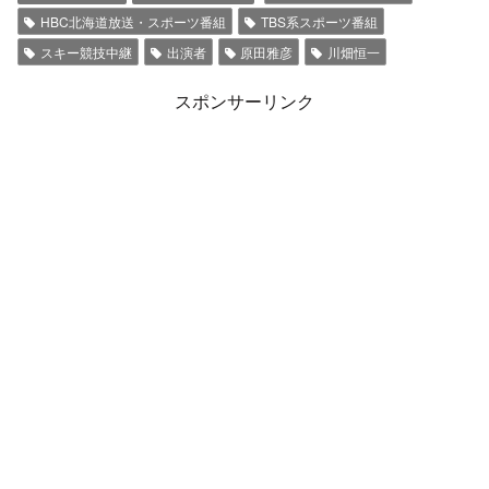
HBC北海道放送・スポーツ番組
TBS系スポーツ番組
スキー競技中継
出演者
原田雅彦
川畑恒一
スポンサーリンク