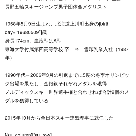
長野五輪スキージャンプ男子団体金メダリスト
1968年5月9日生まれ、北海道上川町出身の[birth
day=”19680509″]歳
身長174cm、血液型はA型
東海大学付属第四高等学校 卒 ⇒ 雪印乳業入社（1987
年）
1990年代～2006年3月の引退までに5度の冬季オリンピッ
ク出場を果たし、金銀銅それぞれメダルを獲得
ノルディックスキー世界選手権と合わせれば合計9個のメ
ダルを獲得している
2015年10月から全日本スキー連盟理事に就任した
[/su_column][/su_row]