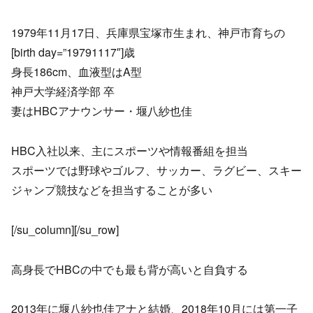
1979年11月17日、兵庫県宝塚市生まれ、神戸市育ちの
[birth day=”19791117″]歳
身長186cm、血液型はA型
神戸大学経済学部 卒
妻はHBCアナウンサー・堰八紗也佳
HBC入社以来、主にスポーツや情報番組を担当
スポーツでは野球やゴルフ、サッカー、ラグビー、スキー
ジャンプ競技などを担当することが多い
[/su_column][/su_row]
高身長でHBCの中でも最も背が高いと自負する
2013年に堰八紗也佳アナと結婚、2018年10月には第一子