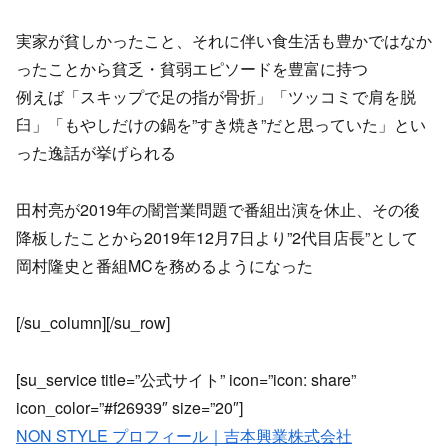
実家が貧しかったこと、それに伴い食生活も豊かではなか
ったことから貧乏・貧弱エピソードを豊富に持つ
例えば「スキップで足の指が骨折」「ツッコミで肩を脱
臼」「もやしだけの鍋を”すき焼き”だと思っていた」とい
った逸話が挙げられる
田村亮が2019年の闇営業問題で番組出演を休止、その後
降板したことから2019年12月7日より”2代目店長”として
岡村隆史と番組MCを務めるようになった
[/su_column][/su_row]
[su_service title=”公式サイト” icon=”icon: share”
icon_color=”#f26939″ size=”20″]
NON STYLE プロフィール｜吉本興業株式会社