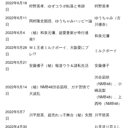
2022年6月18
狩野英孝、ゆずコラボ転落と奇跡
狩野英孝
日
2022年6月11
ゆうちゃみ（古
岡村隆史困惑、ゆうちゃみハッピー論
日
川優奈）
2022年6月4
（秘）和泉元彌、超愛妻家が奇行連
和泉元彌
日
発!!
2022年5月28
Ｍ１王者ミルクボーイ、大阪愛にブ
ミルクボーイ
日
レ!?
2022年5月21
安藤優子（秘）報道ウラ＆謎私生活
安藤優子
日
渋谷凪咲
（NMB48）、小
2022年5月14
（秘）NMB48渋谷凪咲、ガチ苦情で
嶋花梨
日
大波乱
（NMB48）、上
西怜（NMB48）
2022年5月7
川平慈英、超売れっ子舞台（秘）失態
川平慈英
日
2022年4月30
お見送り芸人し