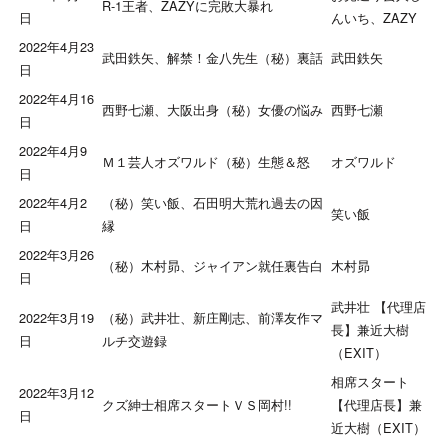
R-1王者、ZAZYに完敗大暴れ
日
んいち、ZAZY
2022年4月23
武田鉄矢、解禁！金八先生（秘）裏話
武田鉄矢
日
2022年4月16
西野七瀬、大阪出身（秘）女優の悩み
西野七瀬
日
2022年4月9
Ｍ１芸人オズワルド（秘）生態＆怒
オズワルド
日
2022年4月2
（秘）笑い飯、石田明大荒れ過去の因
笑い飯
日
縁
2022年3月26
（秘）木村昴、ジャイアン就任裏告白
木村昴
日
武井壮 【代理店
2022年3月19
（秘）武井壮、新庄剛志、前澤友作マ
長】兼近大樹
日
ルチ交遊録
（EXIT）
相席スタート
2022年3月12
クズ紳士相席スタートＶＳ岡村!!
【代理店長】兼
日
近大樹（EXIT）