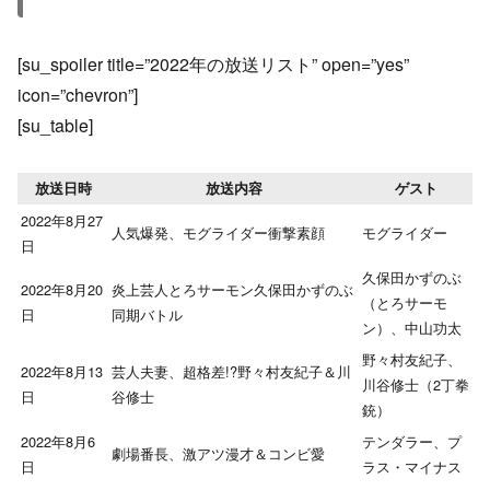
[su_spoiler title=”2022年の放送リスト” open=”yes”
icon=”chevron”]
[su_table]
放送日時
放送内容
ゲスト
2022年8月27
人気爆発、モグライダー衝撃素顔
モグライダー
日
久保田かずのぶ
2022年8月20
炎上芸人とろサーモン久保田かずのぶ
（とろサーモ
日
同期バトル
ン）、中山功太
野々村友紀子、
2022年8月13
芸人夫妻、超格差!?野々村友紀子＆川
川谷修士（2丁拳
日
谷修士
銃）
2022年8月6
テンダラー、プ
劇場番長、激アツ漫才＆コンビ愛
日
ラス・マイナス