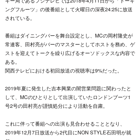
キー局であるフジテレビでは2018年4月11日から「トーキ
ングフルーツ」の後番組として火曜日の深夜24:25に放送
されている。
番組はダイニングバーを舞台設定とし、MCの岡村隆史が
常連客、田村亮がバーのマスターとしてホストを務め、ゲ
ストを迎えてトークを繰り広げるオーソドックスな内容で
ある。
関西テレビにおける初回放送の視聴率は9%だった。
2019年夏に発生した吉本興業の闇営業問題に関わったと
して、MCのひとりとして出演していたロンドンブーツ1
号2号の田村亮が謹慎処分により活動を自粛。
これに伴って番組への出演も見合わせることとなり、
2019年12月7日放送から2代目にNON STYLE石田明が就