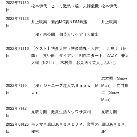
2022年7月30
松本伊代、ヒロミ激怒（秘）夫婦危機
松本伊代
日
2022年7月23
井上咲楽、新婚MC裏＆DM暴露
井上咲楽
日
（秘）未公開、旬芸人ワケアリ大放出
2022年7月16
【ゲスト】博多大吉（博多華丸・大吉）、川島明（麒
日
麟）、笑い飯、ダイアン、相席スタート、ZAZY、兼近
大樹（EXIT）、木村昴、お見送り芸人しんいち
岩本照（Snow
2022年7月9
（秘）ジャニーズ超人気Ｓｎｏｗ Ｍ
Man）、向井康
日
ａｎ
二（Snow
Man）
2022年7月2
見取り図、激変生活＆ウワサ真相
見取り図
日
2022年6月25
モノマネ原口あきまさ＆ＪＰ、業界の
原口あきまさ、
日
秘密
JP