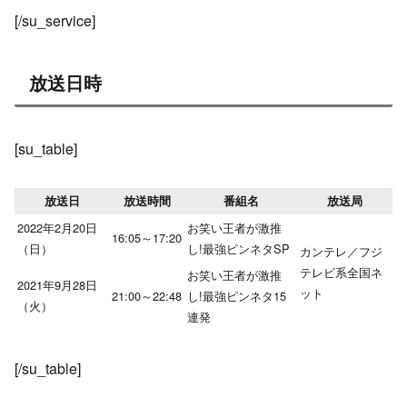
[/su_service]
放送日時
[su_table]
放送日
放送時間
番組名
放送局
2022年2月20日
お笑い王者が激推
16:05～17:20
（日）
し!最強ピンネタSP
カンテレ／フジ
テレビ系全国ネ
お笑い王者が激推
2021年9月28日
ット
21:00～22:48
し!最強ピンネタ15
（火）
連発
[/su_table]