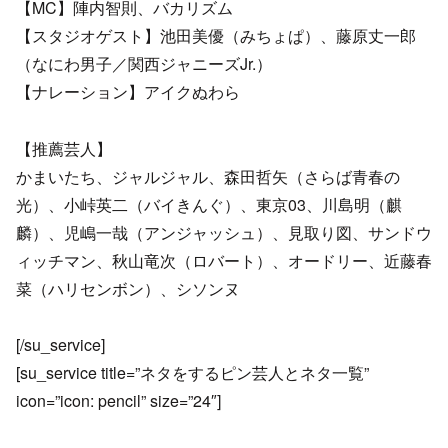
【MC】陣内智則、バカリズム
【スタジオゲスト】池田美優（みちょぱ）、藤原丈一郎
（なにわ男子／関西ジャニーズJr.）
【ナレーション】アイクぬわら
【推薦芸人】
かまいたち、ジャルジャル、森田哲矢（さらば青春の
光）、小峠英二（バイきんぐ）、東京03、川島明（麒
麟）、児嶋一哉（アンジャッシュ）、見取り図、サンドウ
ィッチマン、秋山竜次（ロバート）、オードリー、近藤春
菜（ハリセンボン）、シソンヌ
[/su_service]
[su_service title=”ネタをするピン芸人とネタ一覧”
icon=”icon: pencil” size=”24″]