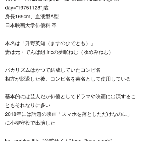
day=”19751128″]歳
身長165cm、血液型A型
日本映画大学俳優科 卒
本名は「升野英知（ますのひでとも）」
妻は元・でんぱ組.incの夢眠ねむ（ゆめみねむ）
バカリズムはかつて結成していたコンビ名
相方が脱退した後、コンビ名を芸名として使用している
基本的には芸人だが俳優としてドラマや映画に出演するこ
ともそれなりに多い
2018年には話題の映画「スマホを落としただけなのに」
に小柳守役で出演した
[su_service title=”公式サイト” icon=”icon: share”