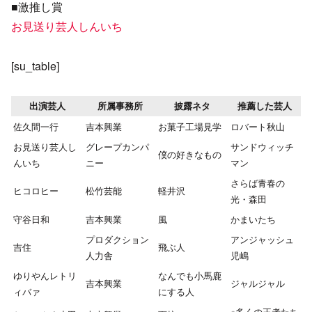
■激推し賞
お見送り芸人しんいち
[su_table]
出演芸人
所属事務所
披露ネタ
推薦した芸人
佐久間一行
吉本興業
お菓子工場見学
ロバート秋山
お見送り芸人し
グレープカンパ
サンドウィッチ
僕の好きなもの
んいち
ニー
マン
さらば青春の
ヒコロヒー
松竹芸能
軽井沢
光・森田
守谷日和
吉本興業
風
かまいたち
プロダクション
アンジャッシュ
吉住
飛ぶ人
人力舎
児嶋
ゆりやんレトリ
なんでも小馬鹿
吉本興業
ジャルジャル
ィバァ
にする人
※多くの王者たち