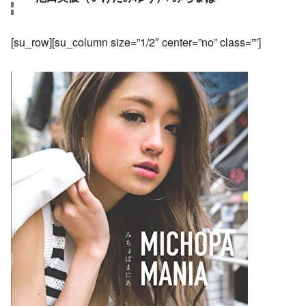
[su_row][su_column size=”1/2″ center=”no” class=””]