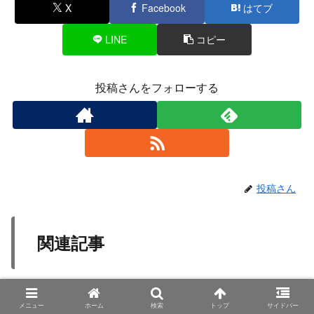
X
Facebook
はてブ
LINE
コピー
投稿さんをフォローする
投稿さん
関連記事
【2020年3月終了】TBS「メトロ
エンタメ・生活情報バラエティ
メニュー
ホーム
検索
トップ
サイドバー
グ」出演アナウンサー一覧