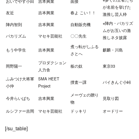
おいでやす小田
吉本興業
面接
が名前を挙げた
友近
吉本興業
春よ こい！！
激推し芸人枠
※陣内・バカリズ
陣内智則
吉本興業
自動販売機
ムがお互いの激
バカリズム
マセキ芸能社
〇〇先生
推しネタ披露
煮っ転がしふる
もう中学生
吉本興業
麒麟・川島
さとへ
プロダクション
岡野陽一
板の奴
東京03
人力舎
ふみつけ大将軍
SMA HEET
捜査一課
バイきんぐ小峠
小仲
Project
メーヴェの贈り
今井らいぱち
吉本興業
見取り図
物
ルシファー吉岡
マセキ芸能社
ドッキリ
オードリー
[/su_table]