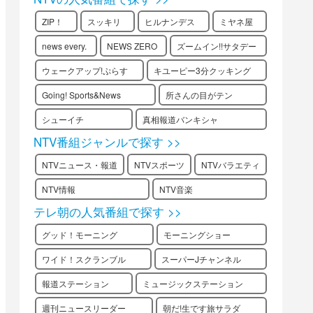
ZIP！
スッキリ
ヒルナンデス
ミヤネ屋
news every.
NEWS ZERO
ズームイン!!サタデー
ウェークアップ!ぷらす
キユーピー3分クッキング
Going! Sports&News
所さんの目がテン
シューイチ
真相報道バンキシャ
NTV番組ジャンルで探す >>
NTVニュース・報道
NTVスポーツ
NTVバラエティ
NTV情報
NTV音楽
テレ朝の人気番組で探す >>
グッド！モーニング
モーニングショー
ワイド！スクランブル
スーパーJチャンネル
報道ステーション
ミュージックステーション
週刊ニュースリーダー
朝だ!生です旅サラダ