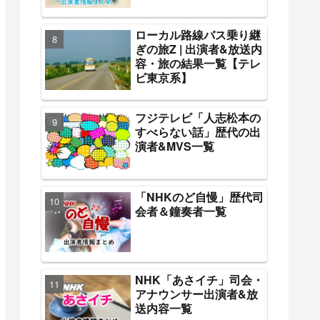
ローカル路線バス乗り継
ぎの旅Z | 出演者&放送内
容・旅の結果一覧【テレ
ビ東京系】
フジテレビ「人志松本の
すべらない話」歴代の出
演者&MVS一覧
「NHKのど自慢」歴代司
会者＆鐘奏者一覧
NHK「あさイチ」司会・
アナウンサー出演者&放
送内容一覧