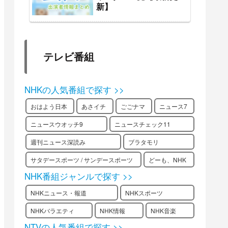
新】
テレビ番組
NHKの人気番組で探す >>
おはよう日本
あさイチ
ごごナマ
ニュース7
ニュースウオッチ9
ニュースチェック11
週刊ニュース深読み
ブラタモリ
サタデースポーツ / サンデースポーツ
どーも、NHK
NHK番組ジャンルで探す >>
NHKニュース・報道
NHKスポーツ
NHKバラエティ
NHK情報
NHK音楽
NTVの人気番組で探す >>