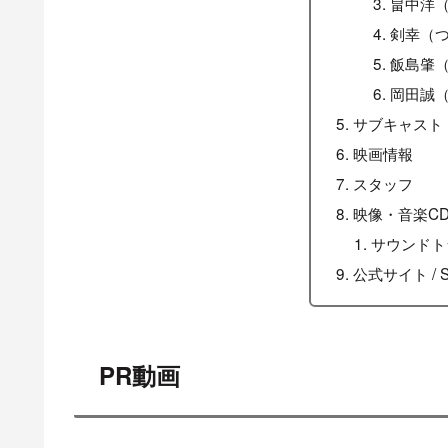
畠中洋（
剣幸（つ
飯島肇（
岡田誠（
サブキャスト
映画情報
スタッフ
映像・音楽C
サウンドト
公式サイト / 
PR動画