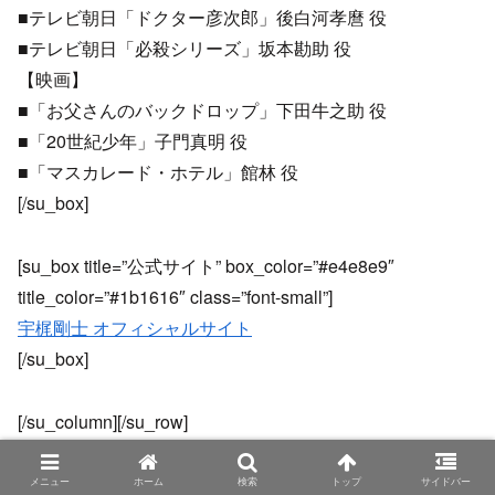
■テレビ朝日「ドクター彦次郎」後白河孝麿 役
■テレビ朝日「必殺シリーズ」坂本勘助 役
【映画】
■「お父さんのバックドロップ」下田牛之助 役
■「20世紀少年」子門真明 役
■「マスカレード・ホテル」館林 役
[/su_box]
[su_box title=”公式サイト” box_color=”#e4e8e9″
title_color=”#1b1616″ class=”font-small”]
宇梶剛士 オフィシャルサイト
[/su_box]
[/su_column][/su_row]
メニュー
ホーム
検索
トップ
サイドバー