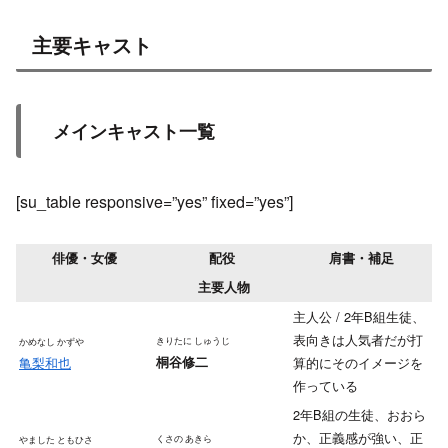
主要キャスト
メインキャスト一覧
[su_table responsive=”yes” fixed=”yes”]
俳優・女優
配役
肩書・補足
主要人物
主人公 / 2年B組生徒、
表向きは人気者だが打
きりたに しゅうじ
かめなし かずや
亀梨和也
桐谷修二
算的にそのイメージを
作っている
2年B組の生徒、おおら
か、正義感が強い、正
くさの あきら
やました ともひさ