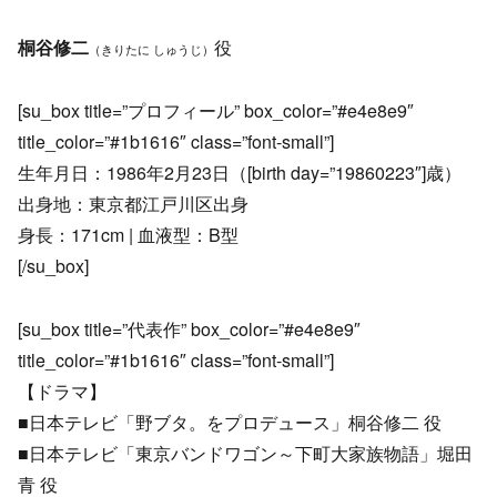
桐谷修二
役
（きりたに しゅうじ）
[su_box title=”プロフィール” box_color=”#e4e8e9″
title_color=”#1b1616″ class=”font-small”]
生年月日：1986年2月23日（[birth day=”19860223″]歳）
出身地：東京都江戸川区出身
身長：171cm | 血液型：B型
[/su_box]
[su_box title=”代表作” box_color=”#e4e8e9″
title_color=”#1b1616″ class=”font-small”]
【ドラマ】
■日本テレビ「野ブタ。をプロデュース」桐谷修二 役
■日本テレビ「東京バンドワゴン～下町大家族物語」堀田
青 役