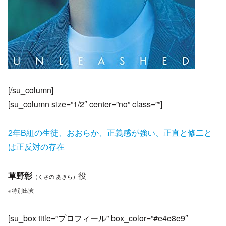
[/su_column]
[su_column size=”1/2″ center=”no” class=””]
2年B組の生徒、おおらか、正義感が強い、正直と修二と
は正反対の存在
草野彰
役
（くさの あきら）
※特別出演
[su_box title=”プロフィール” box_color=”#e4e8e9″