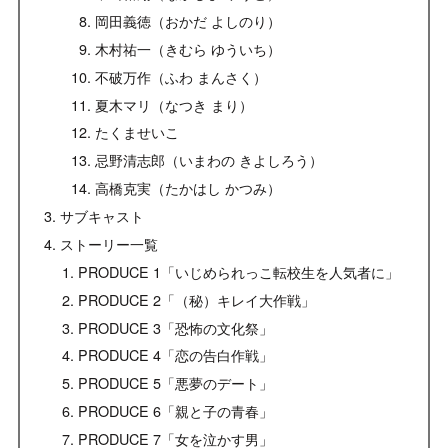
岡田義徳（おかだ よしのり）
木村祐一（きむら ゆういち）
不破万作（ふわ まんさく）
夏木マリ（なつき まり）
たくませいこ
忌野清志郎（いまわの きよしろう）
高橋克実（たかはし かつみ）
サブキャスト
ストーリー一覧
PRODUCE 1「いじめられっこ転校生を人気者に」
PRODUCE 2「（秘）キレイ大作戦」
PRODUCE 3「恐怖の文化祭」
PRODUCE 4「恋の告白作戦」
PRODUCE 5「悪夢のデート」
PRODUCE 6「親と子の青春」
PRODUCE 7「女を泣かす男」