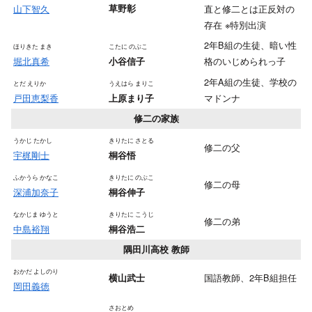
山下智久
草野彰
直と修二とは正反対の
存在 ※特別出演
2年B組の生徒、暗い性
ほりきた まき
こたに のぶこ
堀北真希
格のいじめられっ子
小谷信子
2年A組の生徒、学校の
とだ えりか
うえはら まりこ
戸田恵梨香
マドンナ
上原まり子
修二の家族
うかじ たかし
きりたに さとる
修二の父
宇梶剛士
桐谷悟
ふかうら かなこ
きりたに のぶこ
修二の母
深浦加奈子
桐谷伸子
なかじま ゆうと
きりたに こうじ
修二の弟
中島裕翔
桐谷浩二
隅田川高校 教師
おかだ よしのり
国語教師、2年B組担任
横山武士
岡田義徳
さおとめ