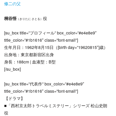
修二の父
桐谷悟
役
（きりたに さとる）
[su_box title=”プロフィール” box_color=”#e4e8e9″
title_color=”#1b1616″ class=”font-small”]
生年月日：1962年8月15日（[birth day=”19620815″]歳）
出身地：東京都新宿区出身
身長：188cm | 血液型：B型
[/su_box]
[su_box title=”代表作” box_color=”#e4e8e9″
title_color=”#1b1616″ class=”font-small”]
【ドラマ】
■「西村京太郎トラベルミステリー」シリーズ 松山史朗
役