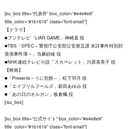
[su_box title=”代表作” box_color=”#e4e8e9″
title_color=”#1b1616″ class=”font-small”]
【ドラマ】
■フジテレビ「LIAR GAME」神崎直 役
■TBS「SPEC～警視庁公安部公安第五課 未詳事件特別対
策係事件簿～」当麻紗綾 役
■NHK連続テレビ小説「スカーレット」川原喜美子 役
【映画】
■「Presents～うに煎餅～」松下羽月 役
■「エイプリルフールズ」新田あゆみ 役
■「あの日のオルガン」板倉楓 役
[/su_box]
[su_box title=”公式サイト” box_color=”#e4e8e9″
title_color=”#1b1616″ class=”font-small”]