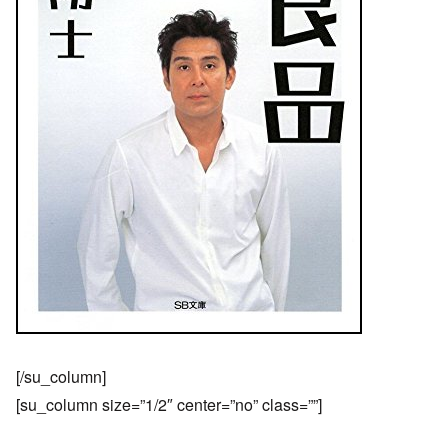
[/su_column]
[su_column size=”1/2″ center=”no” class=””]