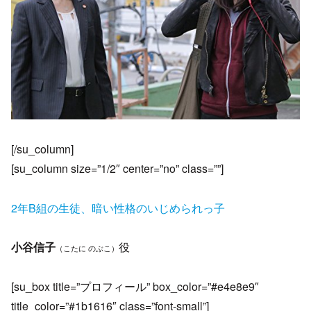
[/su_column]
[su_column size=”1/2″ center=”no” class=””]
2年B組の生徒、暗い性格のいじめられっ子
小谷信子
役
（こたに のぶこ）
[su_box title=”プロフィール” box_color=”#e4e8e9″
title_color=”#1b1616″ class=”font-small”]