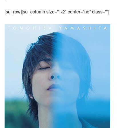
[su_row][su_column size=”1/2″ center=”no” class=””]