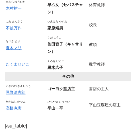
きむら ゆういち
早乙女（セバスチャ
体育教師
木村祐一
ン）
ふわ まんさく
いえはら やすお
校長
不破万作
家原靖男
さだ ようこ
なつき まり
佐田杳子（キャサリ
教頭
夏木マリ
ン）
くろき ひろこ
たくませいこ
数学教師
黒木広子
その他
いまわの きよしろう
書店の主人
ゴーヨク堂店主
忌野清志郎
たかはし かつみ
ひらやま いっぺい
平山豆腐屋の店主
高橋克実
平山一平
[/su_table]