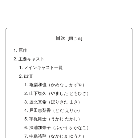
目次
原作
主要キャスト
メインキャスト一覧
出演
亀梨和也（かめなし かずや）
山下智久（やました ともひさ）
堀北真希（ほりきた まき）
戸田恵梨香（とだ えりか）
宇梶剛士（うかじ たかし）
深浦加奈子（ふかうら かなこ）
中島裕翔（なかじま ゆうと）