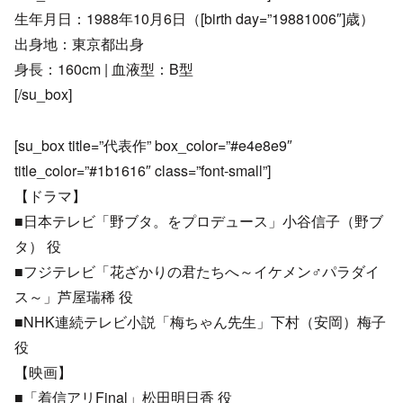
生年月日：1988年10月6日（[birth day=”19881006″]歳）
出身地：東京都出身
身長：160cm | 血液型：B型
[/su_box]
[su_box title=”代表作” box_color=”#e4e8e9″
title_color=”#1b1616″ class=”font-small”]
【ドラマ】
■日本テレビ「野ブタ。をプロデュース」小谷信子（野ブ
タ） 役
■フジテレビ「花ざかりの君たちへ～イケメン♂パラダイ
ス～」芦屋瑞稀 役
■NHK連続テレビ小説「梅ちゃん先生」下村（安岡）梅子
役
【映画】
■「着信アリFinal」松田明日香 役