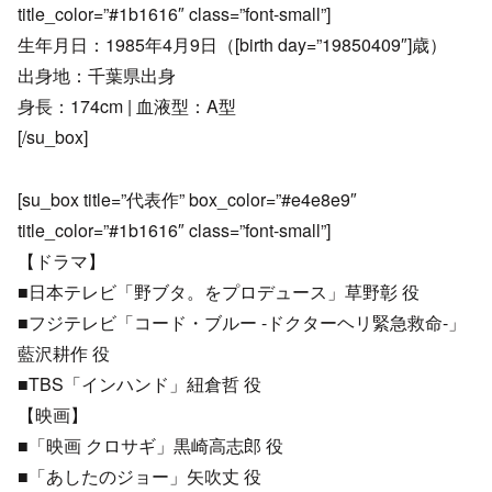
title_color=”#1b1616″ class=”font-small”]
生年月日：1985年4月9日（[birth day=”19850409″]歳）
出身地：千葉県出身
身長：174cm | 血液型：A型
[/su_box]
[su_box title=”代表作” box_color=”#e4e8e9″
title_color=”#1b1616″ class=”font-small”]
【ドラマ】
■日本テレビ「野ブタ。をプロデュース」草野彰 役
■フジテレビ「コード・ブルー -ドクターヘリ緊急救命-」
藍沢耕作 役
■TBS「インハンド」紐倉哲 役
【映画】
■「映画 クロサギ」黒崎高志郎 役
■「あしたのジョー」矢吹丈 役