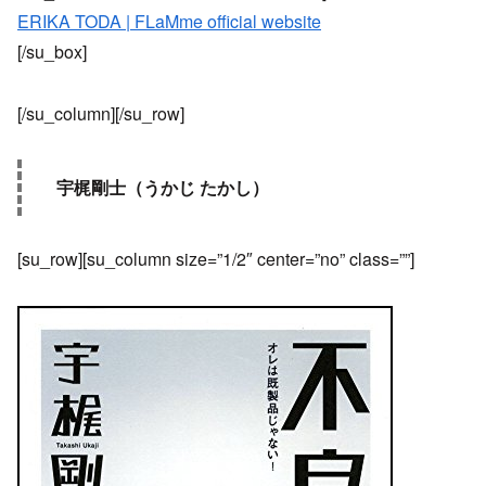
ERIKA TODA | FLaMme official website
[/su_box]
[/su_column][/su_row]
宇梶剛士（うかじ たかし）
[su_row][su_column size=”1/2″ center=”no” class=””]