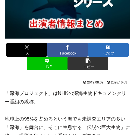
X
Facebook
はてブ
LINE
コピー
2019.08.09
2025.10.03
「深海プロジェクト」はNHKの深海生物ドキュメンタリ
ー番組の総称。
地球上の95%を占めるという海でも未調査エリアの多い
「深海」を舞台に、そこに生息する「伝説の巨大生物」に