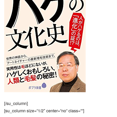
[/su_column]
[su_column size=”1/2″ center=”no” class=””]