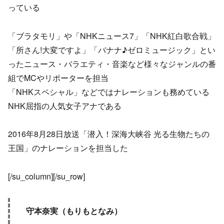
っている
「ブラタモリ」や「NHKニュース7」「NHK紅白歌合戦」
「所さん!大変ですよ」「バナナ♪ゼロミュージック」とい
ったニュース・バラエティ・音楽など様々なジャンルの番
組でMCやリポーターを担当
「NHKスペシャル」などではナレーションも務めている
NHK屈指の人気女子アナである
2016年8月28日放送「潜入！深海大峡谷 光る生物たちの
王国」のナレーションを担当した
[/su_column][/su_row]
守本奈実（もりもとなみ）