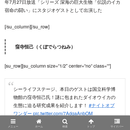
年7月27日放送「シリーズ 深海の巨大生物「伝説のイカ
宿命の闘い」にスタジオゲストとして出演した
[/su_column][/su_row]
窪寺恒己（くぼでらつねみ）
[su_row][su_column size=”1/2″ center=”no” class=””]
シーライフステージ、本日のゲストは国立科学博
物館の窪寺恒己氏！謎に包まれたダイオウイカの
生態に迫る研究成果を紹介します！
#ナイトオブ
ワンダー
pic.twitter.com/7AdgaAnbOM
メニュー
ホーム
検索
トップ
サイドバー
— 葛西臨海水族園［公式］ (@KasaiSuizokuen)