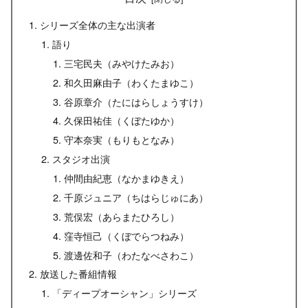
シリーズ全体の主な出演者
語り
三宅民夫（みやけたみお）
和久田麻由子（わくたまゆこ）
谷原章介（たにはらしょうすけ）
久保田祐佳（くぼたゆか）
守本奈実（もりもとなみ）
スタジオ出演
仲間由紀恵（なかまゆきえ）
千原ジュニア（ちはらじゅにあ）
荒俣宏（あらまたひろし）
窪寺恒己（くぼでらつねみ）
渡邊佐和子（わたなべさわこ）
放送した番組情報
「ディープオーシャン」シリーズ