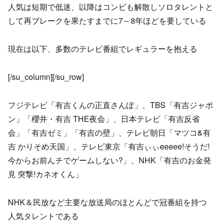
人気は短期で低迷、以降はコンビも解散しソロタレントと
して再ブレークを果たすまでに7～8年ほどを要している
現在は以下、多数のテレビ番組でレギュラーを抱える
[/su_column][/su_row]
フジテレビ「有吉くんの正直さんぽ」、TBS「有吉ジャポ
ン」「櫻井・有吉 THE夜会」、日本テレビ「有吉反省
会」「有吉ゼミ」「有吉の壁」、テレビ朝日「マツコ&有
吉 かりそめ天国」、テレビ東京「有吉ぃぃeeeee!そうだ!
今からお前んチでゲームしない?」、NHK「有吉のお金発
見 突撃!カネオくん」
NHK＆民放など主要な放送局のほとんどで冠番組を持つ
人気タレントである