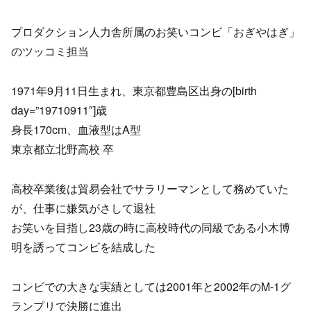
プロダクション人力舎所属のお笑いコンビ「おぎやはぎ」
のツッコミ担当
1971年9月11日生まれ、東京都豊島区出身の[birth
day=”19710911″]歳
身長170cm、血液型はA型
東京都立北野高校 卒
高校卒業後は貿易会社でサラリーマンとして務めていた
が、仕事に嫌気がさして退社
お笑いを目指し23歳の時に高校時代の同級である小木博
明を誘ってコンビを結成した
コンビでの大きな実績としては2001年と2002年のM-1グ
ランプリで決勝に進出