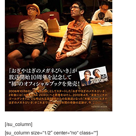
[/su_column]
[su_column size=”1/2″ center=”no” class=””]