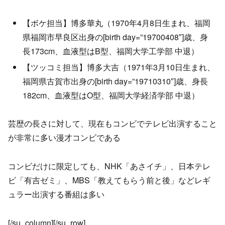
【ボケ担当】博多華丸（1970年4月8日生まれ、福岡
県福岡市早良区出身の[birth day=”19700408″]歳、身
長173cm、血液型はB型、福岡大学工学部 中退）
【ツッコミ担当】博多大吉（1971年3月10日生まれ、
福岡県古賀市出身の[birth day=”19710310″]歳、身長
182cm、血液型はO型、福岡大学経済学部 中退）
芸歴の長さに対して、現在もコンビでテレビ出演すること
が非常に多い漫才コンビである
コンビだけに限定しても、NHK「あさイチ」、日本テレ
ビ「有吉ゼミ」、MBS「教えてもらう前と後」などレギ
ュラー出演する番組は多い
[/su_column][/su_row]