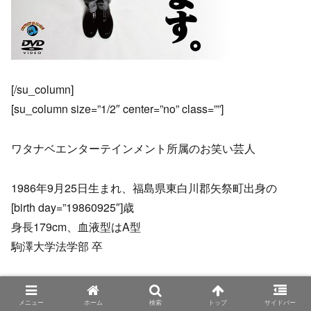
[/su_column]
[su_column size=”1/2″ center=”no” class=””]
ワタナベエンターテインメント所属のお笑い芸人
1986年9月25日生まれ、福島県東白川郡矢祭町出身の
[birth day=”19860925″]歳
身長179cm、血液型はA型
駒澤大学法学部 卒
本名は古張裕起（こばり ひろき）
メニュー
ホーム
検索
トップ
サイドバー