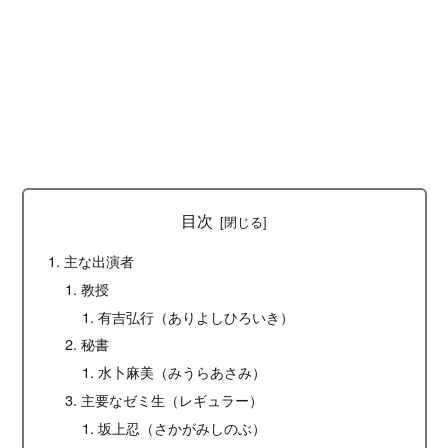
目次
主な出演者
教授
有吉弘行（ありよしひろいき）
秘書
水卜麻美（みうらあさみ）
主要なゼミ生（レギュラー）
坂上忍（さかがみしのぶ）