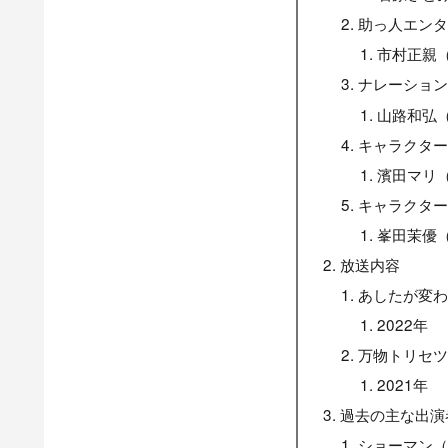
助っ人エンタ
市村正親
ナレーショ
山路和弘
キャラクタ
濱田マリ
キャラクタ
峯田茉優
放送内容
あしたが変
2022年
万物トリセ
2021年
過去の主な出演
ショーマン