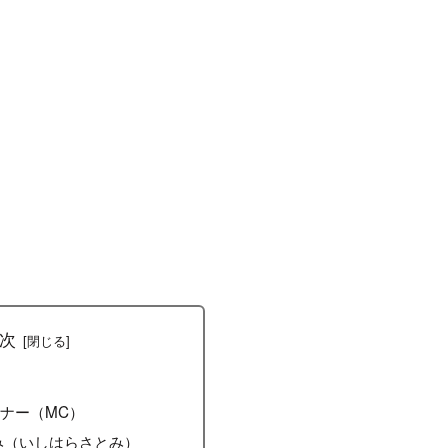
次
ナー（MC）
み（いしはらさとみ）