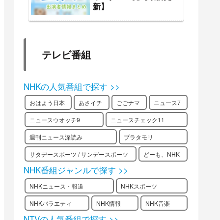
新】
テレビ番組
NHKの人気番組で探す >>
おはよう日本
あさイチ
ごごナマ
ニュース7
ニュースウオッチ9
ニュースチェック11
週刊ニュース深読み
ブラタモリ
サタデースポーツ / サンデースポーツ
どーも、NHK
NHK番組ジャンルで探す >>
NHKニュース・報道
NHKスポーツ
NHKバラエティ
NHK情報
NHK音楽
NTVの人気番組で探す >>