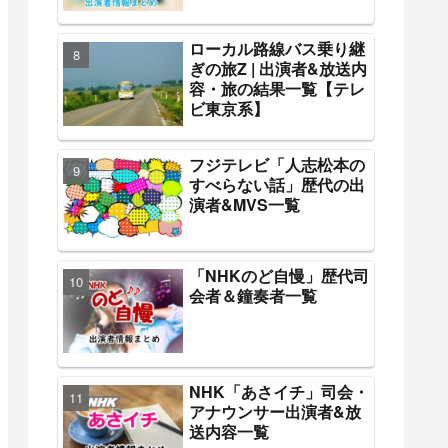
ローカル路線バス乗り継
ぎの旅Z | 出演者&放送内
容・旅の結果一覧【テレ
ビ東京系】
フジテレビ「人志松本の
すべらない話」歴代の出
演者&MVS一覧
「NHKのど自慢」歴代司
会者＆鐘奏者一覧
NHK「あさイチ」司会・
アナウンサー出演者&放
送内容一覧