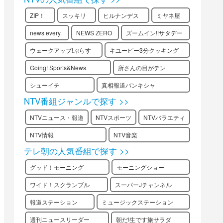
ZIP！
スッキリ
ヒルナンデス
ミヤネ屋
news every.
NEWS ZERO
ズームイン!!サタデー
ウェークアップ!ぷらす
キユーピー3分クッキング
Going! Sports&News
所さんの目がテン
シューイチ
真相報道バンキシャ
NTV番組ジャンルで探す >>
NTVニュース・報道
NTVスポーツ
NTVバラエティ
NTV情報
NTV音楽
テレ朝の人気番組で探す >>
グッド！モーニング
モーニングショー
ワイド！スクランブル
スーパーJチャンネル
報道ステーション
ミュージックステーション
週刊ニュースリーダー
朝だ!生です旅サラダ