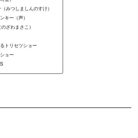
介（みつしましんのすけ）
リンキー（声）
（のざわまさこ）
わるトリセツショー
ツショー
S