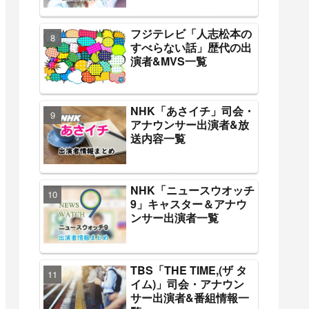
フジテレビ「人志松本の
すべらない話」歴代の出
演者&MVS一覧
NHK「あさイチ」司会・
アナウンサー出演者&放
送内容一覧
NHK「ニュースウオッチ
9」キャスター＆アナウ
ンサー出演者一覧
TBS「THE TIME,(ザ タ
イム)」司会・アナウン
サー出演者&番組情報一