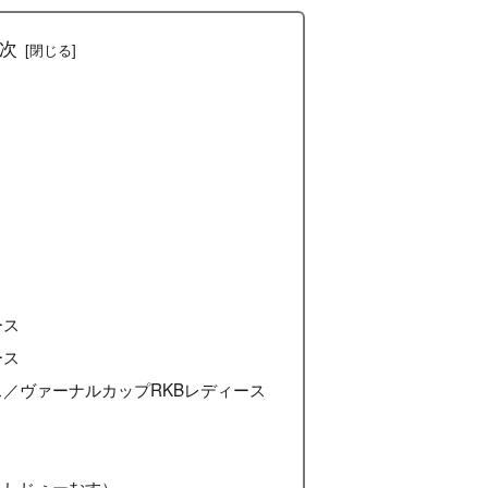
次
ース
ース
／ヴァーナルカップRKBレディース
よしじぇーむす）