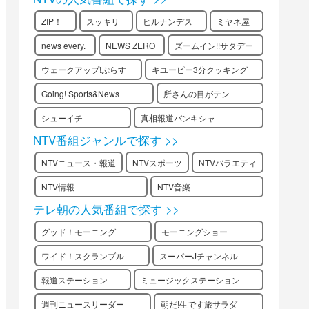
ZIP！
スッキリ
ヒルナンデス
ミヤネ屋
news every.
NEWS ZERO
ズームイン!!サタデー
ウェークアップ!ぷらす
キユーピー3分クッキング
Going! Sports&News
所さんの目がテン
シューイチ
真相報道バンキシャ
NTV番組ジャンルで探す >>
NTVニュース・報道
NTVスポーツ
NTVバラエティ
NTV情報
NTV音楽
テレ朝の人気番組で探す >>
グッド！モーニング
モーニングショー
ワイド！スクランブル
スーパーJチャンネル
報道ステーション
ミュージックステーション
週刊ニュースリーダー
朝だ!生です旅サラダ