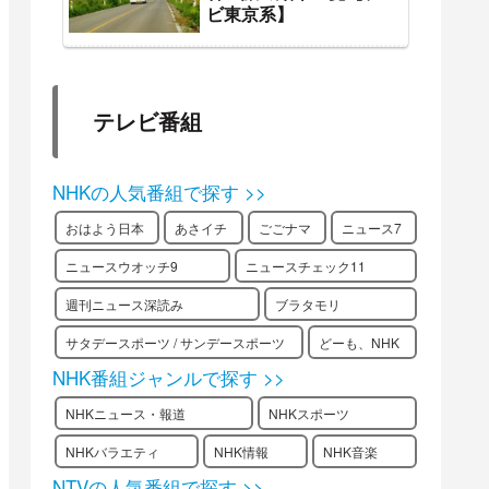
ビ東京系】
テレビ番組
NHKの人気番組で探す >>
おはよう日本
あさイチ
ごごナマ
ニュース7
ニュースウオッチ9
ニュースチェック11
週刊ニュース深読み
ブラタモリ
サタデースポーツ / サンデースポーツ
どーも、NHK
NHK番組ジャンルで探す >>
NHKニュース・報道
NHKスポーツ
NHKバラエティ
NHK情報
NHK音楽
NTVの人気番組で探す >>