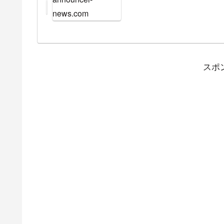
まではフンドーキン醤
news.com
された。2013年より
で「ほけんの窓口レデ
はRKB毎日放送が制作
たが、2005年の大会か
スポ
「ほけんの窓口レディース
昨年は新型コロナウイル
開催となる。賞金女王
下美夢有、笹生優花らの
ーで22歳の大里桃子が2