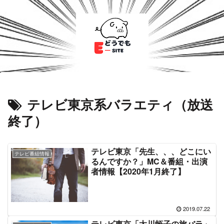
テレビ東京系バラエティ（放送
終了）