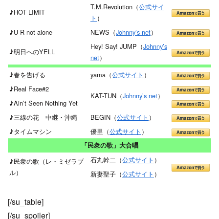
T.M.Revolution（
公式サイ
♪HOT LIMIT
ト
）
♪U R not alone
NEWS（
Johnny’s net
）
Hey! Say! JUMP（
Johnny’s
♪明日へのYELL
net
）
♪春を告げる
yama（
公式サイト
）
♪Real Face#2
KAT-TUN（
Johnny’s net
）
♪Ain’t Seen Nothing Yet
♪三線の花 中継・沖縄
BEGIN（
公式サイト
）
♪タイムマシン
優里（
公式サイト
）
「民衆の歌」大合唱
石丸幹二（
公式サイト
）
♪民衆の歌（レ・ミゼラブ
ル）
新妻聖子（
公式サイト
）
[/su_table]
[/su_spoiler]