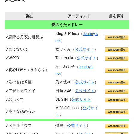
楽曲
アーティスト
曲を探す
愛のうたメドレー
King & Prince（
Johnny’s
♪恋降る月夜に君想ふ
net
）
♪言えないよ
郷ひろみ（
公式サイト
）
♪W/X/Y
Tani Yuuki（
公式サイト
）
なにわ男子（
Johnny’s
♪初心LOVE（うぶらぶ）
net
）
♪君の名は希望
乃木坂46（
公式サイト
）
♪アザトカワイイ
日向坂46（
公式サイト
）
♪恋しくて
BEGIN（
公式サイト
）
MONGOL800（
公式サイ
♪小さな恋のうた
ト
）
♪ベテルギウス
優里（
公式サイト
）
♪初恋が泣いている
あいみょん（
公式FC
）