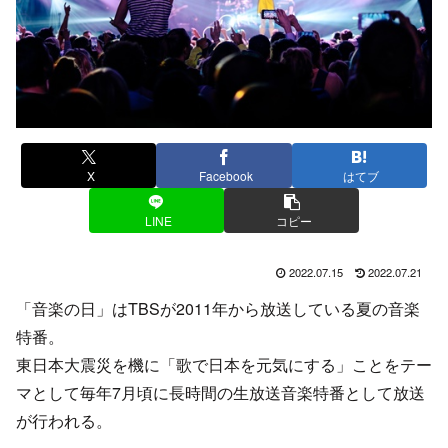
X
Facebook
はてブ
LINE
コピー
2022.07.15
2022.07.21
「音楽の日」はTBSが2011年から放送している夏の音楽
特番。
東日本大震災を機に「歌で日本を元気にする」ことをテー
マとして毎年7月頃に長時間の生放送音楽特番として放送
が行われる。