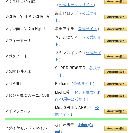
♪うまぴょい伝説
（
公式ポータルサイト
）
影山ヒロノブ（
公式サイ
♪CHA-LA HEAD-CHA-LA
ト
）
♪キン肉マン Go Fight!
串田アキラ（
公式サイト
）
きただにひろし（
公式サイ
♪ウィーアー！
ト
）
スキマスイッチ（
公式サイ
♪ボクノート
ト
）
SUPER BEAVER（
公式サ
♪名前を呼ぶよ
イト
）
♪FLASH
Perfume（
公式サイト
）
MAHO堂（
おジャ魔女どれ
♪おジャ魔女カーニバル!!
み20周年公式サイト
）
Mrs. GREEN APPLE（
公
♪インフェルノ
式サイト
）
なにわ男子（
Johnny’s
♪ダイヤモンドスマイル
net
）