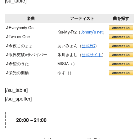
[su_table]
楽曲
アーティスト
曲を探す
♪Everybody Go
Kis-My-Ft2（
Johnny’s net
）
♪Two as One
♪今夜このまま
あいみょん（
公式FC
）
♪限界突破×サバイバー
氷川きよし（
公式サイト
）
♪希望のうた
MISIA（
）
♪栄光の架橋
ゆず（
）
[/su_table]
[/su_spoiler]
20:00～21:00