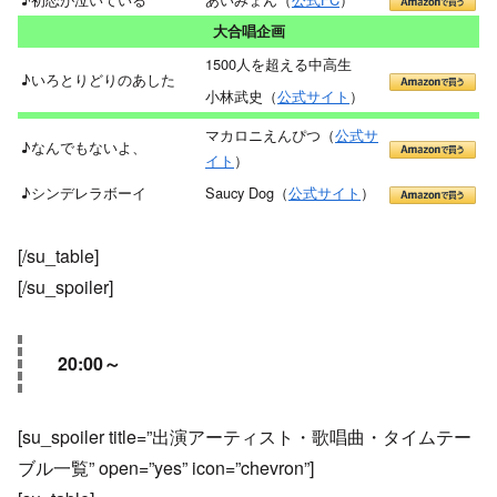
大合唱企画
1500人を超える中高生
♪いろとりどりのあした
小林武史（
公式サイト
）
マカロニえんぴつ（
公式サ
♪なんでもないよ、
イト
）
♪シンデレラボーイ
Saucy Dog（
公式サイト
）
[/su_table]
[/su_spoiler]
20:00～
[su_spoiler title=”出演アーティスト・歌唱曲・タイムテー
ブル一覧” open=”yes” icon=”chevron”]