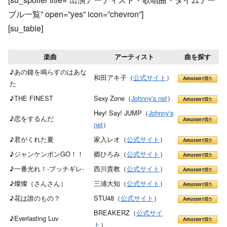
ブル一覧” open=”yes” icon=”chevron”]
[su_table]
楽曲
アーティスト
曲を探す
♪あの鐘を鳴らすのはあな
和田アキ子（
公式サイト
）
た
♪THE FINEST
Sexy Zone（
Johnny’s net
）
Hey! Say! JUMP（
Johnny’s
♪恋をするんだ
net
）
♪君がくれた夏
家入レオ（
公式サイト
）
♪ジャンケンポンGO！！
郷ひろみ（
公式サイト
）
♪一番光れ！-ブッチギレ-
西川貴教（
公式サイト
）
♪燦燦（さんさん）
三浦大知（
公式サイト
）
♪花は誰のもの？
STU48（
公式サイト
）
BREAKERZ（
公式サイ
♪Everlasting Luv
ト
）