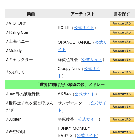
楽曲
アーティスト
曲を探す
♪VICTORY
EXILE（
公式サイト
）
♪Rising Sun
♪上海ハニー
ORANGE RANGE（
公式サ
イト
）
♪Melody
♪キャラクター
緑黄色社会（
公式サイト
）
Creepy Nuts（
公式サイ
♪のびしろ
ト
）
「世界に届けたい希望の歌」メドレー
♪365日の紙飛行機
AKB48（
公式サイト
）
♪世界はそれを愛と呼ぶん
サンボマスター（
公式サイ
だぜ
ト
）
♪Jupiter
平原綾香（
公式サイト
）
FUNKY MONKEY
♪希望の唄
BΛBY’S（
公式サイト
）