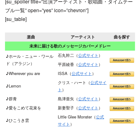
[su_spoiler title=”出演アーティスト・歌唱曲・タイムテー
ブル一覧” open=”yes” icon=”chevron”]
[su_table]
楽曲
アーティスト
曲を探す
未来に届ける歌のメッセージカバーメドレー
石丸幹二（
公式サイト
）
♪ホール・ニュー・ワール
ド（アラジン）
平原綾香（
公式サイト
）
♪Wherever you are
ISSA（
公式サイト
）
クリス・ハート（
公式サイ
♪Lemon
ト
）
♪群青
島津亜矢（
公式サイト
）
♪愛をこめて花束を
新妻聖子（
公式サイト
）
Little Glee Monster（
公式
♪ひこうき雲
サイト
）