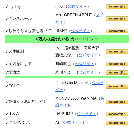
♪Fly High
milet（
公式サイト
）
Mrs. GREEN APPLE（
公式
♪ダンスホール
サイト
）
♪しわくちゃな雲を抱いて
DISH//（
公式サイト
）
5万人の届けたい歌 カバーメドレー
INI（尾崎匠海・高塚大夢・
♪天体観測
藤牧京介）（
公式サイト
）
♪元気を出して
川崎鷹也（
公式サイト
）
♪愛燦燦
氷川きよし（
公式サイト
）
Little Glee Monster（
公式サ
♪ECHO
イト
）
MONGOL800×WANIMA（
特
♪愛彌々（あいやいや）
設サイト
）
♪U.S.A.
DA PUMP（
公式サイト
）
♪アルデバラン
AI（
公式サイト
）