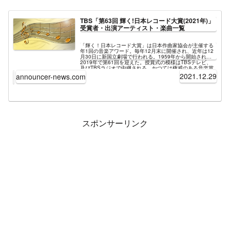
TBS「第63回 輝く!日本レコード大賞(2021年)」
受賞者・出演アーティスト・楽曲一覧
「輝く！日本レコード大賞」は日本作曲家協会が主催する
年1回の音楽アワード。毎年12月末に開催され、近年は12
月30日に新国立劇場で行われる。1959年から開始され
2019年で第61回を迎えた。授賞式の模様はTBSテレビ、
及びTBSラジオで中継される。かつては権威のある音楽賞
として1970年代には視聴率50%近くを記録していたが現在
2021.12.29
announcer-news.com
は衰退期に入っており視聴率は13～15%となっている。最
新放送は「第63回 輝く!日本レコード大賞」。司会はTBS
アナウンサー・安住紳一郎と女優・吉岡里帆。ここでは各
賞の受賞アーティストや番組放送中に披露される歌唱曲に
関するの情報などを掲載する。
スポンサーリンク