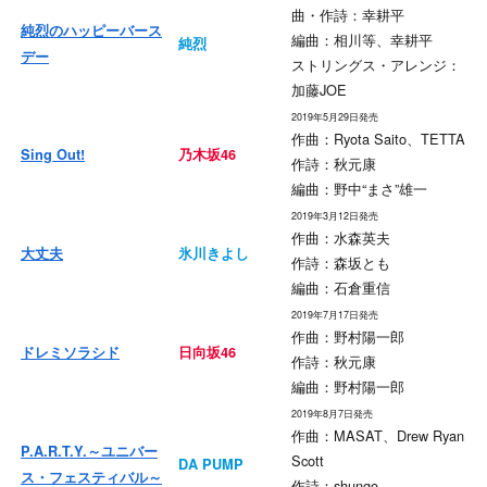
曲・作詩：幸耕平
純烈のハッピーバース
編曲：相川等、幸耕平
純烈
デー
ストリングス・アレンジ：
加藤JOE
2019年5月29日発売
作曲：Ryota Saito、TETTA
Sing Out!
乃木坂46
作詩：秋元康
編曲：野中“まさ”雄一
2019年3月12日発売
作曲：水森英夫
大丈夫
氷川きよし
作詩：森坂とも
編曲：石倉重信
2019年7月17日発売
作曲：野村陽一郎
ドレミソラシド
日向坂46
作詩：秋元康
編曲：野村陽一郎
2019年8月7日発売
作曲：MASAT、Drew Ryan
P.A.R.T.Y.～ユニバー
Scott
DA PUMP
ス・フェスティバル～
作詩：shungo.