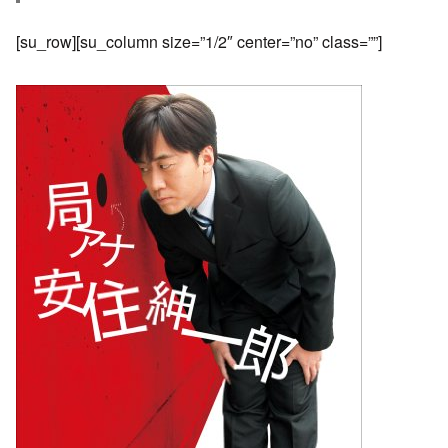
[su_row][su_column size=”1/2″ center=”no” class=””]