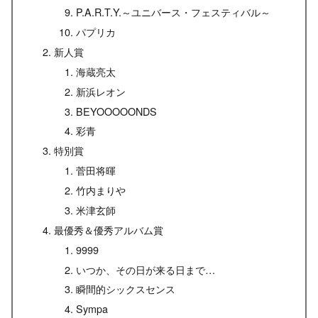
P.A.R.T.Y.～ユニバース・フェスティバル～
パプリカ
新人賞
海蔵亮太
新浜レオン
BEYOOOOONDS
彩青
特別賞
菅田将暉
竹内まりや
米津玄師
最優秀＆優秀アルバム賞
9999
いつか、その日が来る日まで…
瞬間的シックスセンス
Sympa