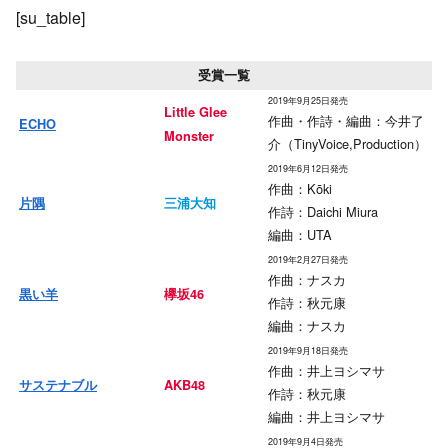
[su_table]
受賞一覧
2019年9月25日発売
Little Glee
作曲・作詩・編曲：今井了
ECHO
Monster
介（TinyVoice,Production）
2019年6月12日発売
作曲：Kōki
片隅
三浦大知
作詩：Daichi Miura
編曲：UTA
2019年2月27日発売
作曲：ナスカ
黒い羊
欅坂46
作詩：秋元康
編曲：ナスカ
2019年9月18日発売
作曲：井上ヨシマサ
サステナブル
AKB48
作詩：秋元康
編曲：井上ヨシマサ
2019年9月4日発売