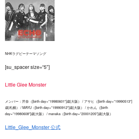
NHKラグビーテーマソング
[su_spacer size=”5″]
Little Glee Monster
メンバー：芹奈（[birth day=”19980601″]歳|大阪） / アサヒ（[birth day=”19990513″]
歳|札幌） / MAYU（[birth day=”19990912″]歳|大阪） / かれん（[birth
day=”19980608″]歳|大阪） / manaka（[birth day=”20001205″]歳|大阪）
Little_Glee_Monster 公式