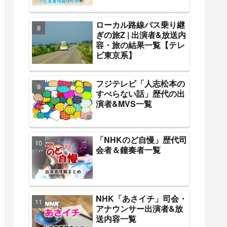
ローカル路線バス乗り継
ぎの旅Z | 出演者&放送内
容・旅の結果一覧【テレ
ビ東京系】
フジテレビ「人志松本の
すべらない話」歴代の出
演者&MVS一覧
「NHKのど自慢」歴代司
会者＆鐘奏者一覧
NHK「あさイチ」司会・
アナウンサー出演者&放
送内容一覧