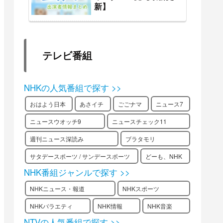
新】
テレビ番組
NHKの人気番組で探す >>
おはよう日本
あさイチ
ごごナマ
ニュース7
ニュースウオッチ9
ニュースチェック11
週刊ニュース深読み
ブラタモリ
サタデースポーツ / サンデースポーツ
どーも、NHK
NHK番組ジャンルで探す >>
NHKニュース・報道
NHKスポーツ
NHKバラエティ
NHK情報
NHK音楽
NTVの人気番組で探す >>