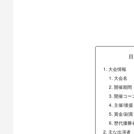
目
大会情報
大会名
開催期間
開催コー
主催/後援
賞金/副賞
歴代優勝
主な出演者