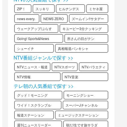
ZIP！
スッキリ
ヒルナンデス
ミヤネ屋
news every.
NEWS ZERO
ズームイン!!サタデー
ウェークアップ!ぷらす
キユーピー3分クッキング
Going! Sports&News
所さんの目がテン
シューイチ
真相報道バンキシャ
NTV番組ジャンルで探す >>
NTVニュース・報道
NTVスポーツ
NTVバラエティ
NTV情報
NTV音楽
テレ朝の人気番組で探す >>
グッド！モーニング
モーニングショー
ワイド！スクランブル
スーパーJチャンネル
報道ステーション
ミュージックステーション
週刊ニュースリーダー
朝だ!生です旅サラダ