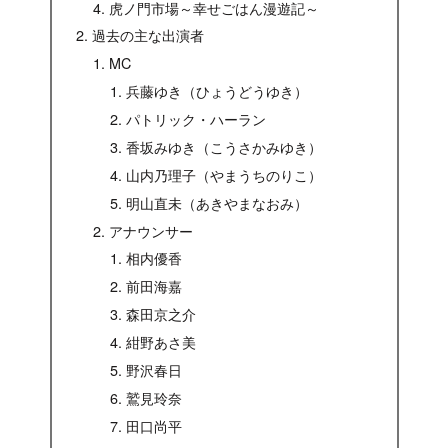
虎ノ門市場～幸せごはん漫遊記～
過去の主な出演者
MC
兵藤ゆき（ひょうどうゆき）
パトリック・ハーラン
香坂みゆき（こうさかみゆき）
山内乃理子（やまうちのりこ）
明山直未（あきやまなおみ）
アナウンサー
相内優香
前田海嘉
森田京之介
紺野あさ美
野沢春日
鷲見玲奈
田口尚平