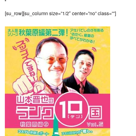
[su_row][su_column size=”1/2″ center=”no” class=””]