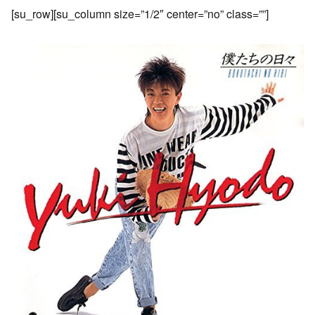
[su_row][su_column size=”1/2″ center=”no” class=””]