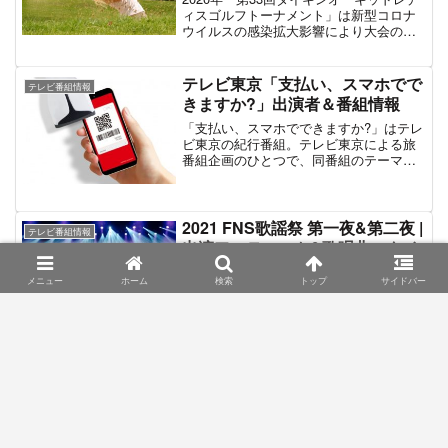
ィスゴルフトーナメント」は新型コロナ
ウイルスの感染拡大影響により大会の開
催が中止された。テレビ中継TBSが放送
予定だったが大会中止に伴い番組内容を
変更して「第33回ダイキンオーキッドレ
テレビ東京「支払い、スマホでで
テレビ番組情報
ディスゴルフトーナメント 特別編」を
きますか?」出演者＆番組情報
放送した。この記事では特別編、及び関
連番組の主な番組情報をまとめたもので
「支払い、スマホでできますか?」はテレ
ある。
ビ東京の紀行番組。テレビ東京による旅
番組企画のひとつで、同番組のテーマは
「キャッシュレス」。「PayPay」などに
代表される、現金を使わずにスマートフ
ォン等でデジタル処理により支払いを行
うキャッシュレス決済。この旅では現金
2021 FNS歌謡祭 第一夜&第二夜 |
テレビ番組情報
NG、キャッシュレス決済のみで旅を行う
出演アーティスト&歌唱曲・タイ
というルールのもとゴールを目指す。電
ムテーブル情報【フジテレビ】
車・タクシー・食事・お土産などすべて
メニュー
ホーム
検索
トップ
サイドバー
の買い物をスマートフォンによるキャッ
「FNS歌謡祭」はフジテレビ系列で1974
シュレス決済で行う。初期の所持金は1万
年から毎年12月頃に放送している音楽特
円で、途中の観光地で写真撮影のミッシ
番である。番組開始当初は音楽大賞とし
ョンをクリアすると追加チャージが可能
て開催され、レコード大賞や有線大賞の
となる。この記事では「支払い、スマホ
ようなコンテストの内容だった。時代が
でできますか?」の出演者＆番組情報を掲
進むにつれて放送される内容にも変化が
野球中継「侍ジャパン2019 日本×
テレビ番組情報
載する。
生じ、1991年以降はコンテストから音楽
カナダ」実況アナ＆解説者情報
祭へと大幅なリニューアルが図られてい
る。「レコード大賞」系の内容から
『ENEOS 侍ジャパンシリーズ2019 「日
「NHK紅白歌合戦」系の内容に刷新され
本 vs カナダ」』は2019年10月31日と11