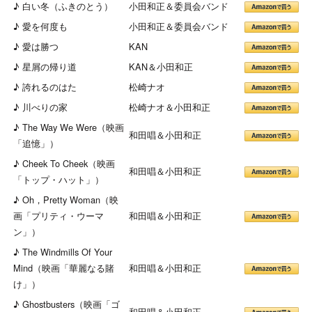
♪ 白い冬（ふきのとう）
小田和正＆委員会バンド
♪ 愛を何度も
小田和正＆委員会バンド
♪ 愛は勝つ
KAN
♪ 星屑の帰り道
KAN＆小田和正
♪ 誇れるのはたゞ
松崎ナオ
♪ 川べりの家
松崎ナオ＆小田和正
♪ The Way We Were（映画
和田唱＆小田和正
「追憶」）
♪ Cheek To Cheek（映画
和田唱＆小田和正
「トップ・ハット」）
♪ Oh，Pretty Woman（映
画「プリティ・ウーマ
和田唱＆小田和正
ン」）
♪ The Windmills Of Your
Mind（映画「華麗なる賭
和田唱＆小田和正
け」）
♪ Ghostbusters（映画「ゴ
和田唱＆小田和正