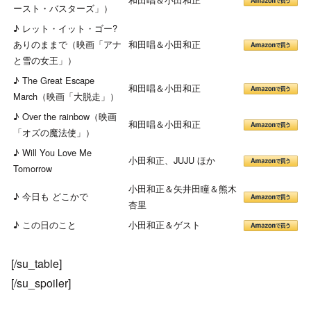
ースト・バスターズ」）
♪ レット・イット・ゴー?
ありのままで（映画「アナ
和田唱＆小田和正
と雪の女王」）
♪ The Great Escape
和田唱＆小田和正
March（映画「大脱走」）
♪ Over the rainbow（映画
和田唱＆小田和正
「オズの魔法使」）
♪ Will You Love Me
小田和正、JUJU ほか
Tomorrow
小田和正＆矢井田瞳＆熊木
♪ 今日も どこかで
杏里
♪ この日のこと
小田和正＆ゲスト
[/su_table]
[/su_spoiler]