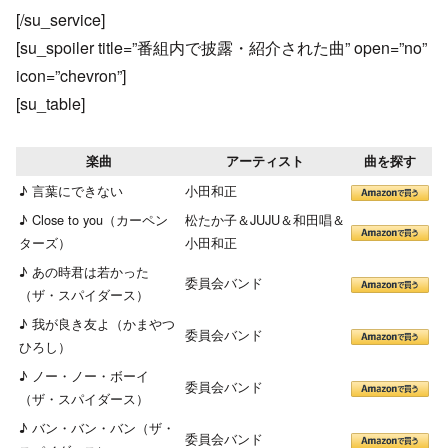
[/su_service]
[su_spoiler title=”番組内で披露・紹介された曲” open=”no”
icon=”chevron”]
[su_table]
楽曲
アーティスト
曲を探す
♪ 言葉にできない
小田和正
♪ Close to you（カーペン
松たか子＆JUJU＆和田唱＆
ターズ）
小田和正
♪ あの時君は若かった
委員会バンド
（ザ・スパイダース）
♪ 我が良き友よ（かまやつ
委員会バンド
ひろし）
♪ ノー・ノー・ボーイ
委員会バンド
（ザ・スパイダース）
♪ バン・バン・バン（ザ・
委員会バンド