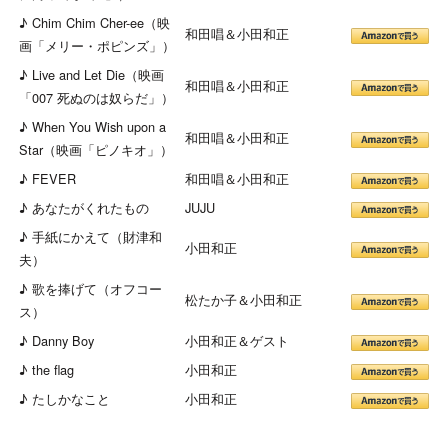
♪ Chim Chim Cher-ee（映
和田唱＆小田和正
画「メリー・ポピンズ」）
♪ Live and Let Die（映画
和田唱＆小田和正
「007 死ぬのは奴らだ」）
♪ When You Wish upon a
和田唱＆小田和正
Star（映画「ピノキオ」）
♪ FEVER
和田唱＆小田和正
♪ あなたがくれたもの
JUJU
♪ 手紙にかえて（財津和
小田和正
夫）
♪ 歌を捧げて（オフコー
松たか子＆小田和正
ス）
♪ Danny Boy
小田和正＆ゲスト
♪ the flag
小田和正
♪ たしかなこと
小田和正