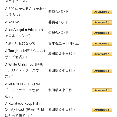
スパイダース）
♪ どうにかなるさ（かまや
委員会バンド
つひろし）
♪ Yes-No
委員会バンド
♪ You’ve got a Friend（キ
委員会バンド
ャロル・キング）
♪ 新しい私になって
熊木杏里＆小田和正
♪ Tonight（映画「ウエスト
和田唱＆小田和正
サイド物語」）
♪ White Christmas（映画
「ホワイト・クリスマ
和田唱＆小田和正
ス」）
♪ MOON RIVER（映画
「ティファニーで朝食
和田唱＆小田和正
を」）
♪ Raindrops Keep Fallin’
On My Head（映画「明日
和田唱＆小田和正
に向って撃て! 」）