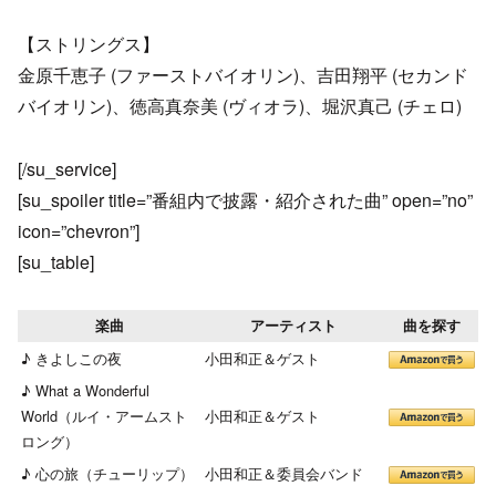
【ストリングス】
金原千恵子 (ファーストバイオリン)、吉田翔平 (セカンド
バイオリン)、徳高真奈美 (ヴィオラ)、堀沢真己 (チェロ)
[/su_service]
[su_spoiler title=”番組内で披露・紹介された曲” open=”no”
icon=”chevron”]
[su_table]
楽曲
アーティスト
曲を探す
♪ きよしこの夜
小田和正＆ゲスト
♪ What a Wonderful
World（ルイ・アームスト
小田和正＆ゲスト
ロング）
♪ 心の旅（チューリップ）
小田和正＆委員会バンド