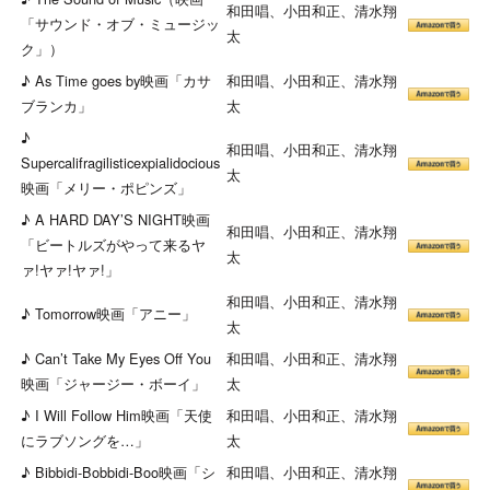
和田唱、小田和正、清水翔
「サウンド・オブ・ミュージッ
太
ク」）
♪ As Time goes by映画「カサ
和田唱、小田和正、清水翔
ブランカ」
太
♪
和田唱、小田和正、清水翔
Supercalifragilisticexpialidocious
太
映画「メリー・ポピンズ」
♪ A HARD DAY’S NIGHT映画
和田唱、小田和正、清水翔
「ビートルズがやって来るヤ
太
ァ!ヤァ!ヤァ!」
和田唱、小田和正、清水翔
♪ Tomorrow映画「アニー」
太
♪ Can’t Take My Eyes Off You
和田唱、小田和正、清水翔
映画「ジャージー・ボーイ」
太
♪ I Will Follow Him映画「天使
和田唱、小田和正、清水翔
にラブソングを…」
太
♪ Bibbidi-Bobbidi-Boo映画「シ
和田唱、小田和正、清水翔