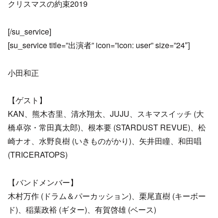
クリスマスの約束2019
[/su_service]
[su_service title=”出演者” icon=”icon: user” size=”24″]
小田和正
【ゲスト】
KAN、熊木杏里、清水翔太、JUJU、スキマスイッチ (大
橋卓弥・常田真太郎)、根本要 (STARDUST REVUE)、松
崎ナオ、水野良樹 (いきものがかり)、矢井田瞳、和田唱
(TRICERATOPS)
【バンドメンバー】
木村万作 (ドラム＆パーカッション)、栗尾直樹 (キーボー
ド)、稲葉政裕 (ギター)、有賀啓雄 (ベース)