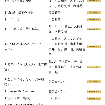
♪ 時代（中島みゆき）
瞳、小田和正、スキマスイ
ッチ、水野良樹、和田唱
♪ Mela!（緑黄色社会）
長屋晴子
♪ キラキラ
小田和正
JUJU、小田和正、大橋卓
♪ 白い恋人達（桑田佳祐）
弥、水野良樹
小田和正、スキマスイッ
♪ So Much in love（ザ・タイ
チ、水野良樹、熊木杏里、
ムス）
矢井田瞳、和田唱、長屋晴
子
JUJU、熊木杏里、矢井田
♪ あの日にかえりたい（荒井由
瞳、長屋晴子、小田和正、
実）
和田唱
♪ 悲しみにさよなら（安全地
委員会バンド
帯）
♪ Please Mr.Postman
委員会バンド
♪ 流星（吉田拓郎）
小田和正
♪ The Sound of Music（映画