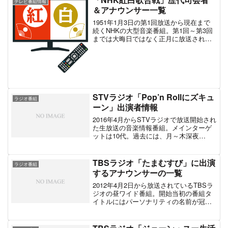
テレビ番組情報
＆アナウンサー一覧
1951年1月3日の第1回放送から現在まで
続くNHKの大型音楽番組。第1回～第3回
までは大晦日ではなく正月に放送されて
いた。同時に第3回まではNHKのテレビ放
送開始前であり、紅白歌合戦はラジオ放
送のみであった。4回以降はテレビ放送開
始と共に12月31日で固定。視聴率低迷の
中、それでも35%～40%ほどを叩き出し
ている。
STVラジオ「Pop’n Rollにズキュ
ラジオ番組
ーン」出演者情報
2016年4月からSTVラジオで放送開始され
た生放送の音楽情報番組。メインターゲ
ットは10代。過去には、月～木深夜
「Pop'n Rollミュージック」金曜深夜
「Pop'n Rollにズキューン FRIDAY」、土
曜夜「Pop'n Rollにズキューン」と姉妹番
TBSラジオ「たまむすび」に出演
ラジオ番組
組と合わせて放送されていたが現在は
するアナウンサーの一覧
「ズキューン」のみである。
2012年4月2日から放送されているTBSラ
ジオの昼ワイド番組。開始当初の番組タ
イトルにはパーソナリティの名前が冠さ
れていたが、現在は取り外され「たまむ
すび」のみとなっている。2015年10月以
降は同時間帯の聴取率において単独首位