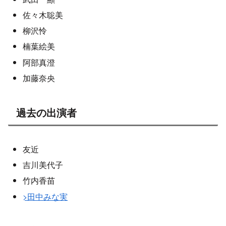
佐々木聡美
柳沢怜
楠葉絵美
阿部真澄
加藤奈央
過去の出演者
友近
吉川美代子
竹内香苗
>田中みな実