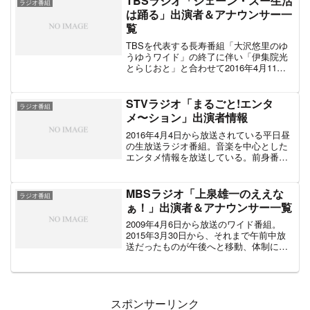
TBSラジオ「ジェーン・スー生活
ラジオ番組
を継続している人気のラジオ番組であ
は踊る」出演者＆アナウンサー一
る。メインパーソナリティは月～木曜が
覧
フリーアナウンサー赤江珠緒、金曜が
TBS外山恵理アナ。曜日別パートナーに
TBSを代表する長寿番組「大沢悠里のゆ
芸能人を起用。2017年4月～2018年3月は
うゆうワイド」の終了に伴い「伊集院光
赤江珠緒アナが産休で番組を離れてお
とらじおと」と合わせて2016年4月11日
り、その間は聴取率が低下し他局に苦戦
から開始された生放送のワイド番組。パ
していたと報じられるほど赤江珠緒アナ
ーソナリティを務めるコラムニストのジ
の存在が重要視される番組である。
ェーン・スーは、土曜日19時より放送し
STVラジオ「まるごと!エンタ
ラジオ番組
ていた「ジェーン・スー 相談は踊る」か
メ〜ション」出演者情報
らの抜擢となった。「相談は踊る」の内
容は「生活は踊る」に内包されコーナー
2016年4月4日から放送されている平日昼
として継続している。パートナーはTBS
の生放送ラジオ番組。音楽を中心とした
のアナウンサーが日替わりで担当。番組
エンタメ情報を放送している。前身番組
開始から日が浅いのでパートナーは基本
「生活情報バラエティ わくわくラジオ」
的に当初のままであるが、火曜日を担当
と「吉川のりおの聞いてナットク のりの
していた井上貴博のみ2017年4月からの
りラジオ」を部分的に再編して新たに放
MBSラジオ「上泉雄一のええな
ラジオ番組
「Nスタ」メインキャスター就任に合わせ
送が開始された番組が「まるごと!エンタ
ぁ！」出演者＆アナウンサー一覧
て番組を卒業。後任は同期の杉山真也が
メ～ション」である。
務めている。この記事では、「ジェー
2009年4月6日から放送のワイド番組。
ン・スー生活は踊る」に出演するパーソ
2015年3月30日から、それまで午前中放
ナリティ、曜日別パートナー、コーナー
送だったものが午後へと移動、体制にも
出演者についての情報をまとめた。
手が加えられた。ジャンルとしては生活
情報やバラエティに属する。MBS・上泉
雄一アナをメインパーソナリティに、日
替わりパートナーやコーナーレギュラー
が登場するオーソドックスなタイプのラ
スポンサーリンク