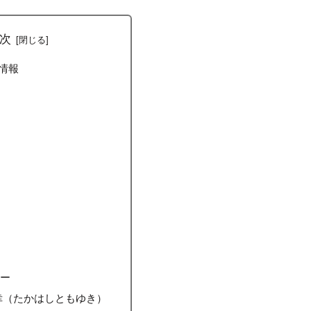
次
情報
ス
者
覧
サー
幸（たかはしともゆき）