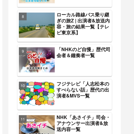
ローカル路線バス乗り継
ぎの旅Z | 出演者&放送内
容・旅の結果一覧【テレ
ビ東京系】
「NHKのど自慢」歴代司
会者＆鐘奏者一覧
フジテレビ「人志松本の
すべらない話」歴代の出
演者&MVS一覧
NHK「あさイチ」司会・
アナウンサー出演者&放
送内容一覧