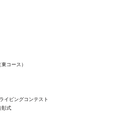
ト（東コース）
／ドライビングコンテスト
表彰式