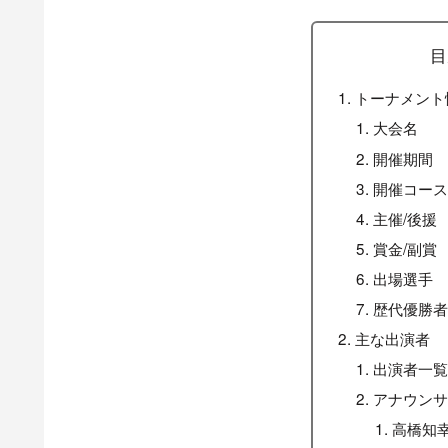
目
トーナメント
大会名
開催期間
開催コー
主催/後援
賞金/副賞
出場選手
歴代優勝
主な出演者
出演者一
アナウン
高橋知