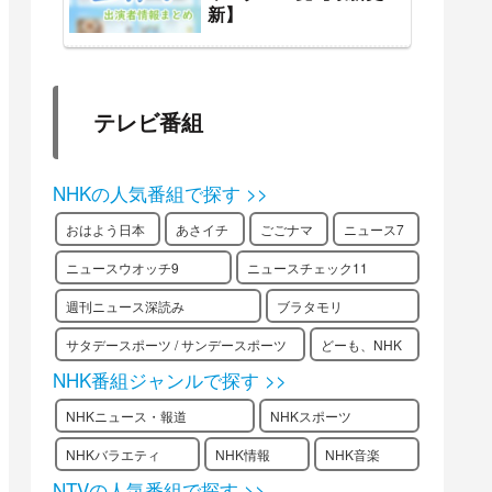
新】
テレビ番組
NHKの人気番組で探す >>
おはよう日本
あさイチ
ごごナマ
ニュース7
ニュースウオッチ9
ニュースチェック11
週刊ニュース深読み
ブラタモリ
サタデースポーツ / サンデースポーツ
どーも、NHK
NHK番組ジャンルで探す >>
NHKニュース・報道
NHKスポーツ
NHKバラエティ
NHK情報
NHK音楽
NTVの人気番組で探す >>