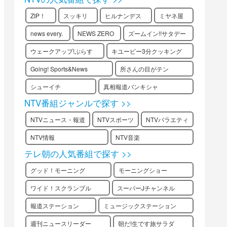
ZIP！
スッキリ
ヒルナンデス
ミヤネ屋
news every.
NEWS ZERO
ズームイン!!サタデー
ウェークアップ!ぷらす
キユーピー3分クッキング
Going! Sports&News
所さんの目がテン
シューイチ
真相報道バンキシャ
NTV番組ジャンルで探す >>
NTVニュース・報道
NTVスポーツ
NTVバラエティ
NTV情報
NTV音楽
テレ朝の人気番組で探す >>
グッド！モーニング
モーニングショー
ワイド！スクランブル
スーパーJチャンネル
報道ステーション
ミュージックステーション
週刊ニュースリーダー
朝だ!生です旅サラダ