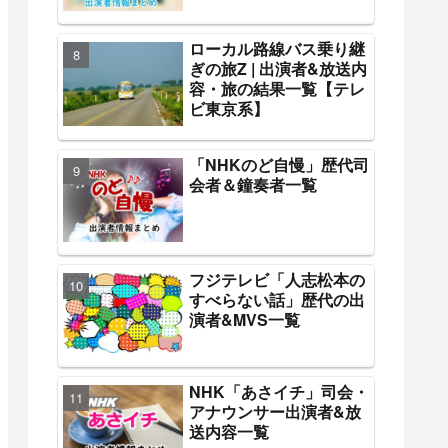
ローカル路線バス乗り継
ぎの旅Z | 出演者&放送内
容・旅の結果一覧【テレ
ビ東京系】
「NHKのど自慢」歴代司
会者＆鐘奏者一覧
フジテレビ「人志松本の
すべらない話」歴代の出
演者&MVS一覧
NHK「あさイチ」司会・
アナウンサー出演者&放
送内容一覧