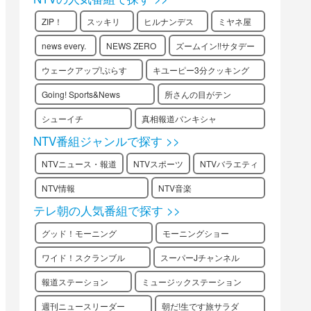
ZIP！
スッキリ
ヒルナンデス
ミヤネ屋
news every.
NEWS ZERO
ズームイン!!サタデー
ウェークアップ!ぷらす
キユーピー3分クッキング
Going! Sports&News
所さんの目がテン
シューイチ
真相報道バンキシャ
NTV番組ジャンルで探す >>
NTVニュース・報道
NTVスポーツ
NTVバラエティ
NTV情報
NTV音楽
テレ朝の人気番組で探す >>
グッド！モーニング
モーニングショー
ワイド！スクランブル
スーパーJチャンネル
報道ステーション
ミュージックステーション
週刊ニュースリーダー
朝だ!生です旅サラダ