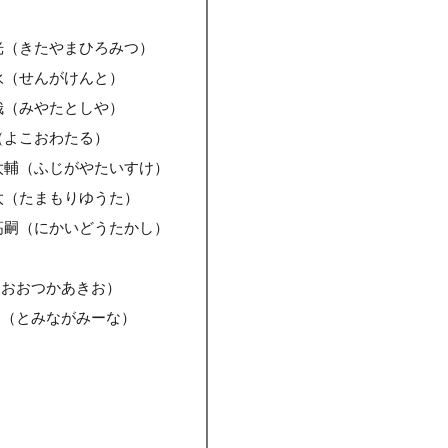
光（きたやまひろみつ）
永（せんがけんと）
哉（みやたとしや）
（よこおわたる）
太輔（ふじがやたいすけ）
太（たまもりゆうた）
高嗣（にかいどうたかし）
（おおつかあきお）
な（とみながみーな）