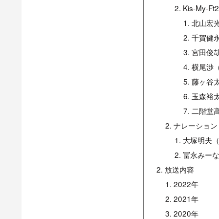
Kis-My-Ft2
北山宏
千賀健
宮田俊
横尾渉
藤ヶ谷
玉森裕
二階堂
ナレーション
大塚明夫
冨永みー
放送内容
2022年
2021年
2020年