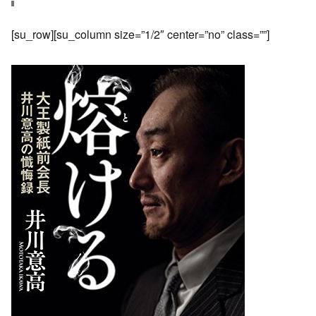
[su_row][su_column size=”1/2″ center=”no” class=””]