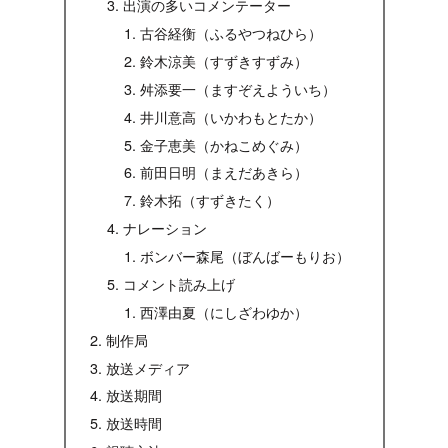
出演の多いコメンテーター
古谷経衡（ふるやつねひら）
鈴木涼美（すずきすずみ）
舛添要一（ますぞえよういち）
井川意高（いかわもとたか）
金子恵美（かねこめぐみ）
前田日明（まえだあきら）
鈴木拓（すずきたく）
ナレーション
ボンバー森尾（ぼんばーもりお）
コメント読み上げ
西澤由夏（にしざわゆか）
制作局
放送メディア
放送期間
放送時間