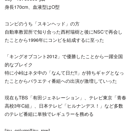
身長170cm、血液型はO型
コンビのうち「スキンヘッド」の方
自動車教習所で知り合った西村瑞樹と後にNSCで再会し
たことから1996年にコンビを結成するに至った
「キングオブコント2012」で優勝したことから一躍全国
的なブレイク
特に小峠はネタ中の「なんて日だ!!」が持ちギャグとなっ
たことからバラエティ番組への出演が激増していった
現在もTBS「有田ジェネレーション」、テレビ東京「青春
高校3年C組」、日本テレビ「ヒルナンデス！」など多数
のテレビ番組に単独でレギュラーを務める
[/su_column][/su_row]