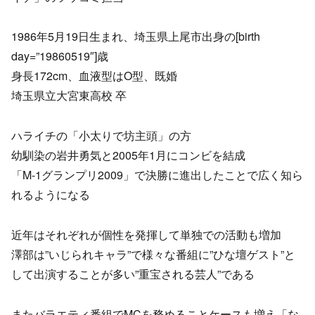
1986年5月19日生まれ、埼玉県上尾市出身の[birth
day=”19860519″]歳
身長172cm、血液型はO型、既婚
埼玉県立大宮東高校 卒
ハライチの「小太りで坊主頭」の方
幼馴染の岩井勇気と2005年1月にコンビを結成
「M-1グランプリ2009」で決勝に進出したことで広く知ら
れるようになる
近年はそれぞれが個性を発揮して単独での活動も増加
澤部は”いじられキャラ”で様々な番組に”ひな壇ゲスト”と
して出演することが多い”重宝される芸人”である
またバラエティ番組でMCを務めることケースも増え「な