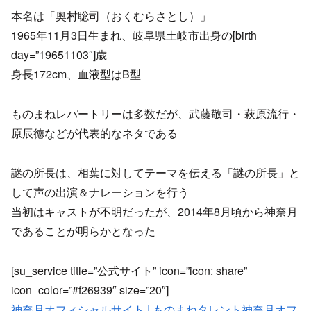
本名は「奥村聡司（おくむらさとし）」
1965年11月3日生まれ、岐阜県土岐市出身の[birth
day=”19651103″]歳
身長172cm、血液型はB型
ものまねレパートリーは多数だが、武藤敬司・萩原流行・
原辰徳などが代表的なネタである
謎の所長は、相葉に対してテーマを伝える「謎の所長」と
して声の出演＆ナレーションを行う
当初はキャストが不明だったが、2014年8月頃から神奈月
であることが明らかとなった
[su_service title=”公式サイト” icon=”icon: share”
icon_color=”#f26939″ size=”20″]
神奈月オフィシャルサイト | ものまねタレント神奈月オフ