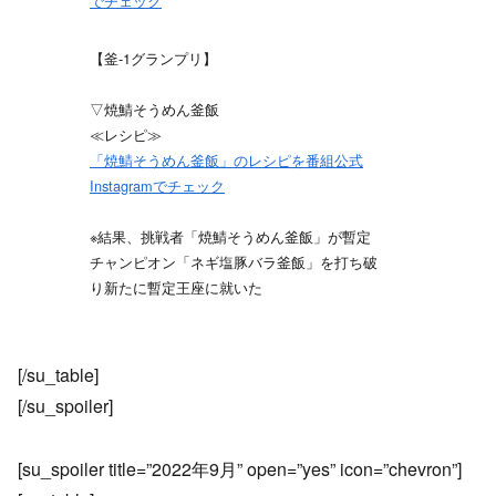
でチェック
【釜-1グランプリ】
▽焼鯖そうめん釜飯
≪レシピ≫
「焼鯖そうめん釜飯」のレシピを番組公式
Instagramでチェック
※結果、挑戦者「焼鯖そうめん釜飯」が暫定
チャンピオン「ネギ塩豚バラ釜飯」を打ち破
り新たに暫定王座に就いた
[/su_table]
[/su_spoiler]
[su_spoiler title=”2022年9月” open=”yes” icon=”chevron”]