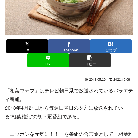
X
Facebook
はてブ
LINE
コピー
2019.05.23
2022.10.08
「相葉マナブ」はテレビ朝日系で放送されているバラエテ
ィ番組。
2013年4月21日から毎週日曜日の夕方に放送されてい
る”相葉雅紀”の初・冠番組である。
「ニッポンを元気に！！」を番組の合言葉として、相葉雅