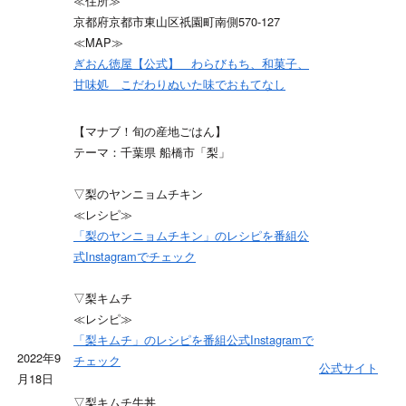
≪住所≫
京都府京都市東山区祇園町南側570-127
≪MAP≫
ぎおん徳屋【公式】 わらびもち、和菓子、
甘味処 こだわりぬいた味でおもてなし
【マナブ！旬の産地ごはん】
テーマ：千葉県 船橋市「梨」
▽梨のヤンニョムチキン
≪レシピ≫
「梨のヤンニョムチキン」のレシピを番組公
式Instagramでチェック
▽梨キムチ
≪レシピ≫
「梨キムチ」のレシピを番組公式Instagramで
2022年9
チェック
公式サイト
月18日
▽梨キムチ牛丼