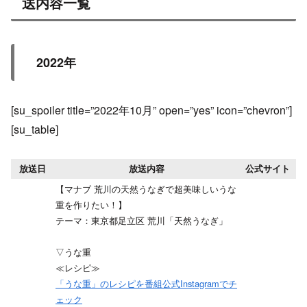
送内容一覧
2022年
[su_spoiler title=”2022年10月” open=”yes” icon=”chevron”]
[su_table]
放送日
放送内容
公式サイト
【マナブ 荒川の天然うなぎで超美味しいうな
重を作りたい！】
テーマ：東京都足立区 荒川「天然うなぎ」
▽うな重
≪レシピ≫
「うな重」のレシピを番組公式Instagramでチ
ェック