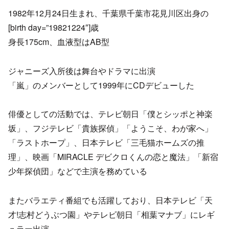
1982年12月24日生まれ、千葉県千葉市花見川区出身の
[birth day=”19821224″]歳
身長175cm、血液型はAB型
ジャニーズ入所後は舞台やドラマに出演
「嵐」のメンバーとして1999年にCDデビューした
俳優としての活動では、テレビ朝日「僕とシッポと神楽
坂」、フジテレビ「貴族探偵」「ようこそ、わが家へ」
「ラストホープ」、日本テレビ「三毛猫ホームズの推
理」、映画「MIRACLE デビクロくんの恋と魔法」「新宿
少年探偵団」などで主演を務めている
またバラエティ番組でも活躍しており、日本テレビ「天
才!志村どうぶつ園」やテレビ朝日「相葉マナブ」にレギ
ュラー出演