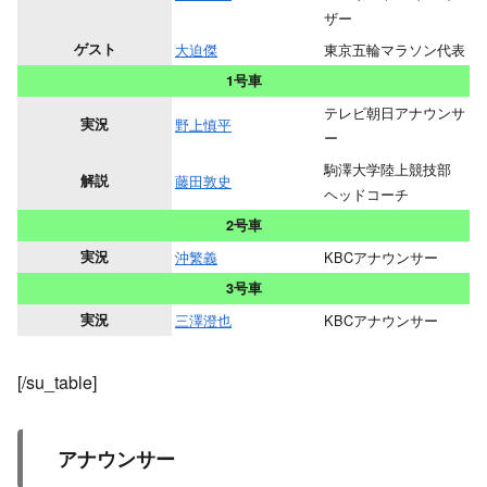
ザー
ゲスト
大迫傑
東京五輪マラソン代表
1号車
テレビ朝日アナウンサ
実況
野上慎平
ー
駒澤大学陸上競技部
解説
藤田敦史
ヘッドコーチ
2号車
実況
沖繁義
KBCアナウンサー
3号車
実況
三澤澄也
KBCアナウンサー
[/su_table]
アナウンサー