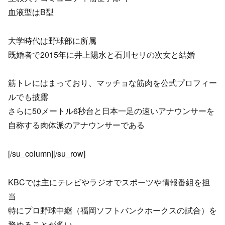
血液型はB型
大学時代は野球部に所属
既婚者で2015年に井上陽水と石川セリの次女と結婚
筋トレにはまっており、マッチョな筋肉を公式プロフィー
ルでも披露
さらに50メートル6秒台と日本一足の速いアナウンサーを
自称する肉体派のアナウンサーである
[/su_column][/su_row]
KBCでは主にテレビやラジオでスポーツや情報番組を担
当
特にプロ野球中継（福岡ソフトバンクホークスの試合）を
務めることが多い