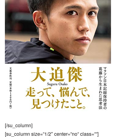
[/su_column]
[su_column size=”1/2″ center=”no” class=””]