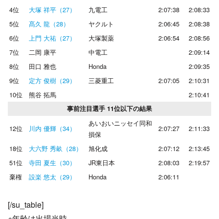
4位
大塚 祥平（27）
九電工
2:07:38
2:08:33
5位
髙久 龍（28）
ヤクルト
2:06:45
2:08:38
6位
上門 大祐（27）
大塚製薬
2:06:54
2:08:56
7位
二岡 康平
中電工
2:09:14
8位
田口 雅也
Honda
2:09:35
9位
定方 俊樹（29）
三菱重工
2:07:05
2:10:31
10位
熊谷 拓馬
2:10:41
事前注目選手 11位以下の結果
あいおいニッセイ同和
12位
川内 優輝（34）
2:07:27
2:11:33
損保
18位
大六野 秀畝（28）
旭化成
2:07:12
2:13:45
51位
寺田 夏生（30）
JR東日本
2:08:03
2:19:57
棄権
設楽 悠太（29）
Honda
2:06:11
[/su_table]
※年齢は出場当時