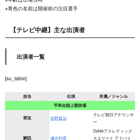
※青色の名前は開催前の注目選手
【テレビ中継】主な出演者
出演者一覧
[su_table]
担当
出演
所属／ジャンル
平和台陸上競技場
テレビ朝日アナウンサ
実況
吉野真治
ー
DeNAアスレティック
解説
瀬古利彦
スエリート アドバイ