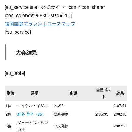
[su_service title=”公式サイト” icon=”icon: share”
icon_color=”#f26939″ size=”20″]
福岡国際マラソン｜コースマップ
[/su_service]
大会結果
[su_table]
自己ベス
順位
選手
所属
結果
ト
1位
マイケル・ギザエ
スズキ
2:07:51
2位
細谷 恭平（26）
黒崎播磨
2:06:35
2:08:16
ジェームス・ルン
3位
中央発條
2:08:25
ガル