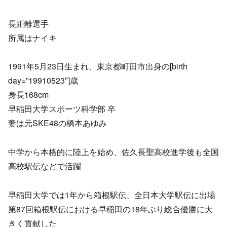
長距離選手
所属はナイキ
1991年5月23日生まれ、東京都町田市出身の[birth
day=”19910523″]歳
身長168cm
早稲田大学スポーツ科学部 卒
妻は元SKE48の橋本あゆみ
中学から本格的に陸上を始め、佐久長聖高校進学後も全国
高校駅伝などで活躍
早稲田大学では1年から箱根駅伝、全日本大学駅伝に出場
第87回箱根駅伝における早稲田の18年ぶり総合優勝に大
きく貢献した