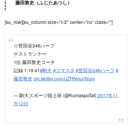
藤田敦史（ふじたあつし）
[su_row][su_column size=”1/2″ center=”no” class=””]
☆世田谷246ハーフ
ゲストランナー
1位 藤田敦史コーチ
記録 1:19.41
#駒大
#コマスポ
#世田谷246ハーフ
#
藤田敦史
pic.twitter.com/uZHNgunNum
— 駒大スポーツ陸上班 (@KomaspoTaf)
2017年11
月12日