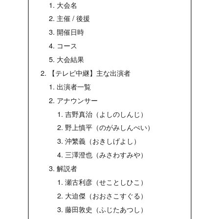
大会名
主催 / 後援
開催日時
コース
大会結果
【テレビ中継】主な出演者
出演者一覧
アナウンサー
吉野真治（よしのしんじ）
野上慎平（のがみしんぺい）
沖繁義（おきしげよし）
三澤澄也（みさわすみや）
解説者
瀬古利彦（せことしひこ）
大迫傑（おおさこすぐる）
藤田敦史（ふじたあつし）