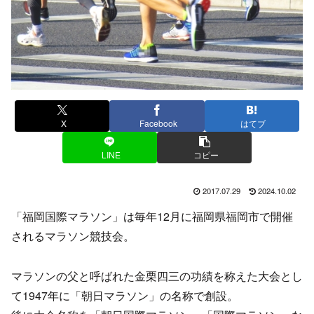
X
Facebook
はてブ
LINE
コピー
2017.07.29
2024.10.02
「福岡国際マラソン」は毎年12月に福岡県福岡市で開催
されるマラソン競技会。
マラソンの父と呼ばれた金栗四三の功績を称えた大会とし
て1947年に「朝日マラソン」の名称で創設。