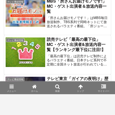
MBS「所さんお届けモノです!」
テレビ番組情報
MC・ゲスト出演者＆放送内容一
覧
「所さんお届けモノです！」はMBS毎日
放送制作、TBS系列で同時ネットにて放
送されるバラエティ番組。「所ジョージ
に見てほしい」商品が最新宅配ＢＯＸ型
ロボット「ハコロボ・タナカ」から届く
という設定から番組が進行。その商品が
読売テレビ「最高の最下位」
テレビ番組情報
バカ売れする理由や隠された物語を紹介
MC・ゲスト出演者&放送内容一
していくというのが主な内容である。
覧【ランキング最下位に注目!】
2016年12月24日のパイロット版を経て
2017年4月9日からレギュラー放送が開始
「最高の最下位」は読売テレビ制作によ
された。同時間帯はこれまでアニメ枠で
るバラエティ番組。日本テレビ系列で不
あったが、この番組からバラエティ枠へ
定期に全国ネット放送が行われている。
と変更となっている。2022年4月より日曜
同番組はランキングバラエティに属する
夕方から土曜の朝7:30に放送枠が移動と
が、各ジャンルの”ランキング上位”を紹介
なっている。
する一般的な内容ではなく、”ランキング
テレビ東京「ガイアの夜明け」歴
テレビ番組情報
最下位”を取り上げる。ランキング最下位
代の案内人＆ナレーター出演者一
となっているその「店・商品・場所・
覧
人」の中で「最下位だけど最高な評価ポ
メニュー
ホーム
検索
トップ
サイドバー
イント」を見つけ出して紹介するのが
「日経スペシャル ガイアの夜明け」はテ
「最高の最下位」のコンセプトとなって
レビ東京で放送されている経済ドキュメ
いる。2018年12月27日の深夜に第1弾が
ンタリー番組。2002年4月14日から放送
放送され、以降不定期に放送。番組MCに
開始。既に15年以上も継続されている長
は第1弾からお馴染みの八嶋智人＆川島明
寿番組である。同番組は「日々報道され
(麒麟) 、さらに第4弾からは指原莉乃が加