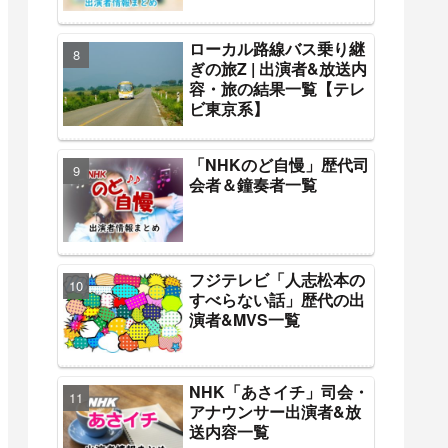
ローカル路線バス乗り継
ぎの旅Z | 出演者&放送内
容・旅の結果一覧【テレ
ビ東京系】
「NHKのど自慢」歴代司
会者＆鐘奏者一覧
フジテレビ「人志松本の
すべらない話」歴代の出
演者&MVS一覧
NHK「あさイチ」司会・
アナウンサー出演者&放
送内容一覧