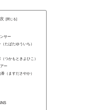
次
ウンサー
一（たばたゆういち）
彦（つかもときよひこ）
ュアー
也香（ますださやか）
SNS