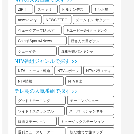
ZIP！
スッキリ
ヒルナンデス
ミヤネ屋
news every.
NEWS ZERO
ズームイン!!サタデー
ウェークアップ!ぷらす
キユーピー3分クッキング
Going! Sports&News
所さんの目がテン
シューイチ
真相報道バンキシャ
NTV番組ジャンルで探す >>
NTVニュース・報道
NTVスポーツ
NTVバラエティ
NTV情報
NTV音楽
テレ朝の人気番組で探す >>
グッド！モーニング
モーニングショー
ワイド！スクランブル
スーパーJチャンネル
報道ステーション
ミュージックステーション
週刊ニュースリーダー
朝だ!生です旅サラダ