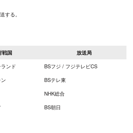
放送する。
対戦国
放送局
ーランド
BSフジ / フジテレビCS
チン
BSテレ東
NHK総合
ア
BS朝日