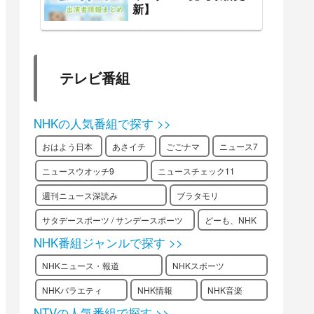
新】
テレビ番組
NHKの人気番組で探す >>
おはよう日本
あさイチ
ごごナマ
ニュース7
ニュースウオッチ9
ニュースチェック11
週刊ニュース深読み
ブラタモリ
サタデースポーツ / サンデースポーツ
どーも、NHK
NHK番組ジャンルで探す >>
NHKニュース・報道
NHKスポーツ
NHKバラエティ
NHK情報
NHK音楽
NTVの人気番組で探す >>