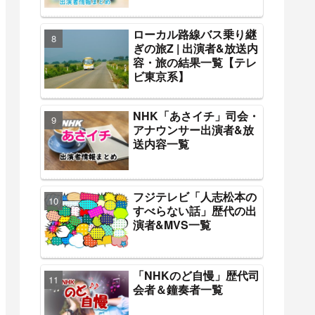
ローカル路線バス乗り継
ぎの旅Z | 出演者&放送内
容・旅の結果一覧【テレ
ビ東京系】
NHK「あさイチ」司会・
アナウンサー出演者&放
送内容一覧
フジテレビ「人志松本の
すべらない話」歴代の出
演者&MVS一覧
「NHKのど自慢」歴代司
会者＆鐘奏者一覧