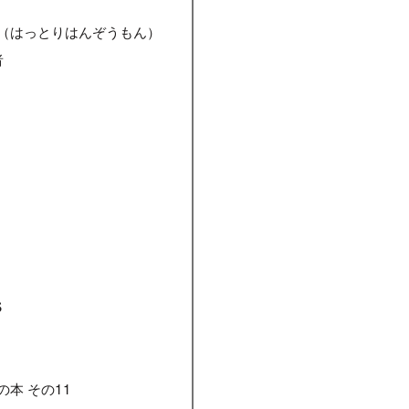
（はっとりはんぞうもん）
者
S
本 その11