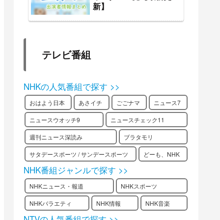
新】
テレビ番組
NHKの人気番組で探す >>
おはよう日本
あさイチ
ごごナマ
ニュース7
ニュースウオッチ9
ニュースチェック11
週刊ニュース深読み
ブラタモリ
サタデースポーツ / サンデースポーツ
どーも、NHK
NHK番組ジャンルで探す >>
NHKニュース・報道
NHKスポーツ
NHKバラエティ
NHK情報
NHK音楽
NTVの人気番組で探す >>