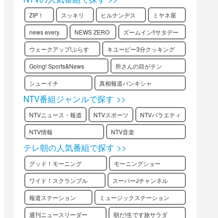
ZIP！
スッキリ
ヒルナンデス
ミヤネ屋
news every.
NEWS ZERO
ズームイン!!サタデー
ウェークアップ!ぷらす
キユーピー3分クッキング
Going! Sports&News
所さんの目がテン
シューイチ
真相報道バンキシャ
NTV番組ジャンルで探す >>
NTVニュース・報道
NTVスポーツ
NTVバラエティ
NTV情報
NTV音楽
テレ朝の人気番組で探す >>
グッド！モーニング
モーニングショー
ワイド！スクランブル
スーパーJチャンネル
報道ステーション
ミュージックステーション
週刊ニュースリーダー
朝だ!生です旅サラダ