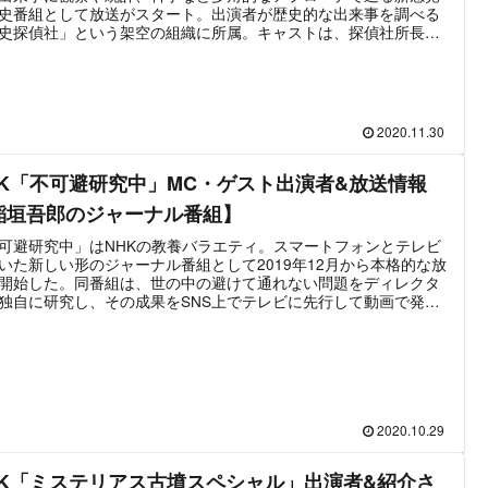
史番組として放送がスタート。出演者が歴史的な出来事を調べる
史探偵社」という架空の組織に所属。キャストは、探偵社所長
C）として俳優・佐藤二朗、秘書（アシスタント）として「歴史秘
ストリア」の渡邊佐和子アナ、歴史探偵（リポーター）には近田
アナと「歴史探偵社」、特別顧問に歴史研究家・河合敦となって
。2019年12月18日に第1弾を放送して以降、計3度の特番が制作
た。そして2021年3月31日より「歴史秘話ヒストリア」の後番組
2020.11.30
てレギュラー化に至った。基本的な出演者に変更はないが、歴史
として近田雄一のほかに、青井実・森田洋平・石橋亜紗といった
ウンサーが新規加入している。
HK「不可避研究中」MC・ゲスト出演者&放送情報
稲垣吾郎のジャーナル番組】
可避研究中」はNHKの教養バラエティ。スマートフォンとテレビ
いた新しい形のジャーナル番組として2019年12月から本格的な放
開始した。同番組は、世の中の避けて通れない問題をディレクタ
独自に研究し、その成果をSNS上でテレビに先行して動画で発
テレビ放送では、MCやゲストがその問題に関するSNS上の反応な
交えながらテーマについて議論・考察していく。2019年12月に第
を放送。2020年に入ってからは2月～6月まで月1回のペースで放送
いたが、その後空白期間を経て9月より再び月1回ペースで放送が
。2021年4月以降は再び不定期の放送に移行した。MCは稲垣吾
ファーストサマーウイカ。さらに各テーマごとにゲストが数名出
る。最新放送は2022年1月14日。テーマは「結婚って、した方が
2020.10.29
の？」。
HK「ミステリアス古墳スペシャル」出演者&紹介さ