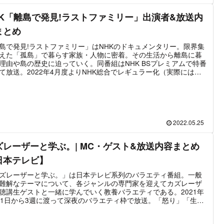
HK「離島で発見!ラストファミリー」出演者&放送内
まとめ
島で発見!ラストファミリー」はNHKのドキュメンタリー。限界集
えた「孤島」で暮らす家族・人物に密着。その生活から離島に暮
理由や島の歴史に迫っていく。同番組はNHK BSプレミアムで特番
て放送。2022年4月度よりNHK総合でレギュラー化（実際には不
放送）されている。MCはガレッジセール・ゴリ＆長濱ねる。最新
は2022年7月21日「長崎廃きょ建つ海女の島と瀬戸内楽園島秘
。
2022.05.25
ズレーザーと学ぶ。| MC・ゲスト&放送内容まとめ
日本テレビ】
ズレーザーと学ぶ。」は日本テレビ系列のバラエティ番組。一般
難解なテーマについて、各ジャンルの専門家を迎えてカズレーザ
聴講生ゲストと一緒に学んでいく教養バラエティである。2021年
月1日から3週に渡って深夜のバラエティ枠で放送。「怒り」「生
「衝動」がテーマとして取り上げられた。最新放送は2022年2月
日。日曜昼のサンバリュ枠で「コロナ禍で覆ったお金の常識」「再