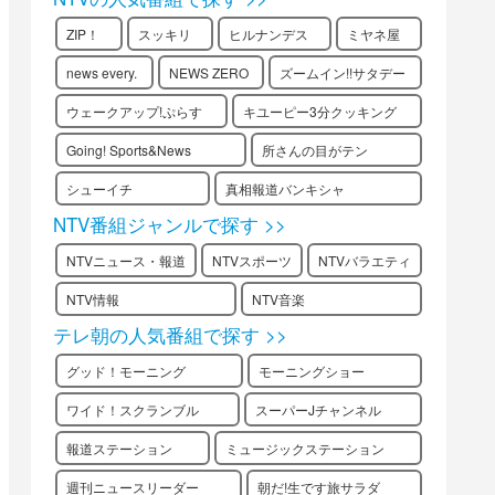
ZIP！
スッキリ
ヒルナンデス
ミヤネ屋
news every.
NEWS ZERO
ズームイン!!サタデー
ウェークアップ!ぷらす
キユーピー3分クッキング
Going! Sports&News
所さんの目がテン
シューイチ
真相報道バンキシャ
NTV番組ジャンルで探す >>
NTVニュース・報道
NTVスポーツ
NTVバラエティ
NTV情報
NTV音楽
テレ朝の人気番組で探す >>
グッド！モーニング
モーニングショー
ワイド！スクランブル
スーパーJチャンネル
報道ステーション
ミュージックステーション
週刊ニュースリーダー
朝だ!生です旅サラダ