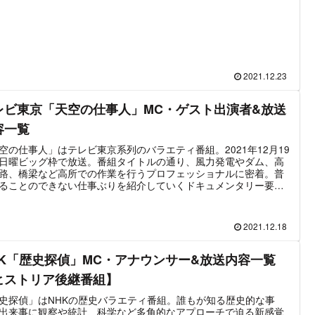
村屋ファミリー密着ドキュメント」シリーズの放送情報をまとめ
載する。
2021.12.23
レビ東京「天空の仕事人」MC・ゲスト出演者&放送
容一覧
空の仕事人」はテレビ東京系列のバラエティ番組。2021年12月19
日曜ビッグ枠で放送。番組タイトルの通り、風力発電やダム、高
路、橋梁など高所での作業を行うプロフェッショナルに密着。普
ることのできない仕事ぶりを紹介していくドキュメンタリー要素
いバラエティである。番組MCはカズレーザー。ゲストには伊集院
土田晃之、北斗晶、若槻千夏らが出演
2021.12.18
HK「歴史探偵」MC・アナウンサー&放送内容一覧
ヒストリア後継番組】
史探偵」はNHKの歴史バラエティ番組。誰もが知る歴史的な事
出来事に観察や統計、科学など多角的なアプローチで迫る新感覚