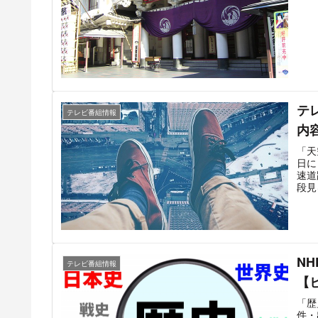
「中
て掲
テ
テレビ番組情報
内
「天
日に
速道
段見
の強
光、
N
テレビ番組情報
【
「歴
件・