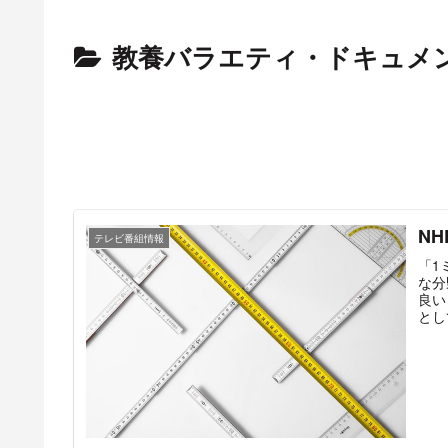
教養バラエティ・ドキュメ
N
テレビ番組情報
「1
な分
良い
とし
マを
月1