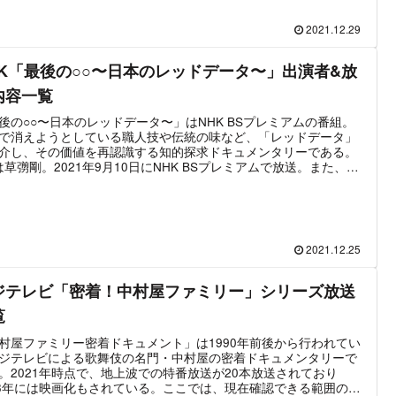
2021.12.29
HK「最後の○○〜日本のレッドデータ〜」出演者&放
内容一覧
後の○○〜日本のレッドデータ〜」はNHK BSプレミアムの番組。
で消えようとしている職人技や伝統の味など、「レッドデータ」
介し、その価値を再認識する知的探求ドキュメンタリーである。
は草彅剛。2021年9月10日にNHK BSプレミアムで放送。また、同
回を2021年12月26日にNHK総合でも放送。「最後の天然砥石採掘
」「絶滅危惧の在来野菜」「最後の職人が作るセルロイド人形」
後の職人が作る油団」などを取り上げている。
2021.12.25
ジテレビ「密着！中村屋ファミリー」シリーズ放送
覧
村屋ファミリー密着ドキュメント」は1990年前後から行われてい
ジテレビによる歌舞伎の名門・中村屋の密着ドキュメンタリーで
。2021年時点で、地上波での特番放送が20本放送されており
13年には映画化もされている。ここでは、現在確認できる範囲の