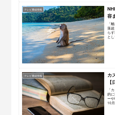
N
テレビ番組情報
容
「離
落超
らす
とし
定期
放送
史」
カ
テレビ番組情報
【
「カ
的に
ーや
10
死」
27