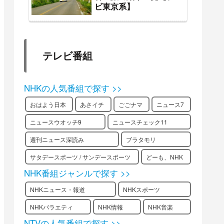
ビ東京系】
テレビ番組
NHKの人気番組で探す >>
おはよう日本
あさイチ
ごごナマ
ニュース7
ニュースウオッチ9
ニュースチェック11
週刊ニュース深読み
ブラタモリ
サタデースポーツ / サンデースポーツ
どーも、NHK
NHK番組ジャンルで探す >>
NHKニュース・報道
NHKスポーツ
NHKバラエティ
NHK情報
NHK音楽
NTVの人気番組で探す >>