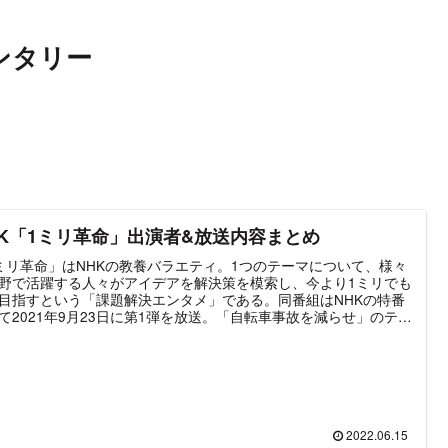
ンタリー
HK「1ミリ革命」出演者&放送内容まとめ
ミリ革命」はNHKの教養バラエティ。1つのテーマについて、様々
野で活躍する人々がアイデアを解決策を模索し、今より1ミリでも
目指すという「課題解決エンタメ」である。同番組はNHKの特番
て2021年9月23日に第1弾を放送。「自転車事故を減らせ」のテー
解決するため様々なアイデアが提案された。最新放送は2022年6
6日の第2弾「投票率1ミリアップ作戦」。
2022.06.15