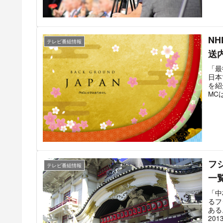
N
テレビ番組情報
送
「最
日本
を紹
MC
放送
職人
「最
フ
テレビ番組情報
一
「中
るフ
ある
20