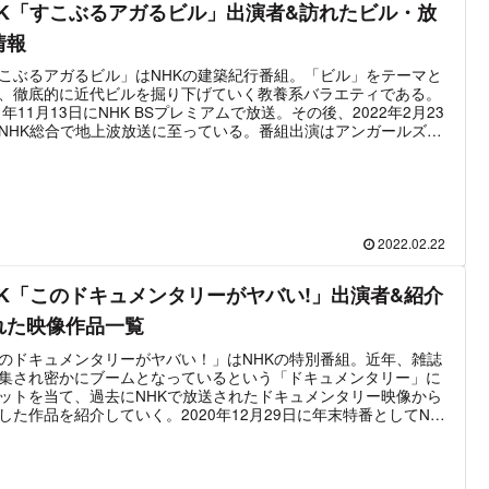
HK「すこぶるアガるビル」出演者&訪れたビル・放
情報
こぶるアガるビル」はNHKの建築紀行番組。「ビル」をテーマと
、徹底的に近代ビルを掘り下げていく教養系バラエティである。
21年11月13日にNHK BSプレミアムで放送。その後、2022年2月23
NHK総合で地上波放送に至っている。番組出演はアンガールズ田
志、青木崇高、青木崇高。3人が建築のプロフェッショナルと東京
にある4つの近代ビルを訪れ、ビルの歴史や設計者のこだわりなど
堀する。
2022.02.22
HK「このドキュメンタリーがヤバい!」出演者&紹介
れた映像作品一覧
のドキュメンタリーがヤバい！」はNHKの特別番組。近年、雑誌
集され密かにブームとなっているという「ドキュメンタリー」に
ットを当て、過去にNHKで放送されたドキュメンタリー映像から
した作品を紹介していく。2020年12月29日に年末特番としてNHK
で放送。その後も年1回の特番としてシリーズ化されている。最新
は2021年12月30日の第2弾。前回放送とはキャストがまったく異
ており、第2弾はバナナマン・設楽統、ヒコロヒー、長濱ねるが出
ている。