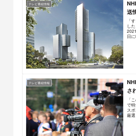
N
テレビ番組情報
送
「す
した
20
日に
中卓
都内
を深
N
テレビ番組情報
さ
「こ
で特
スポ
厳選
総合
放送
なっ
演し