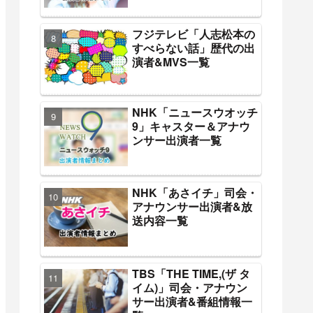
フジテレビ「人志松本の
すべらない話」歴代の出
演者&MVS一覧
NHK「ニュースウオッチ
9」キャスター＆アナウ
ンサー出演者一覧
NHK「あさイチ」司会・
アナウンサー出演者&放
送内容一覧
TBS「THE TIME,(ザ タ
イム)」司会・アナウン
サー出演者&番組情報一