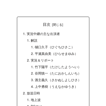
目次
実況中継の主な出演者
解説
樋口久子（ひぐちひさこ）
平瀬真由美（ひらせまゆみ）
実況＆リポート
竹下陽平（たけしたようへい）
谷岡慎一（たにおかしんいち）
酒主義久（さかぬしよしひさ）
上中勇樹（うえなかゆうき）
放送日時
地上波