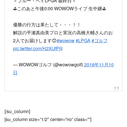
＜ブルー・ベイLPGA 最終日＞
⛳️このあと午後0:00 WOWOWライブ 生中継⛳️
優勝の行方は果たして・・・！！
解説の平瀬真由美プロと実況の高橋大輔さんのお
2人でお届けします😊
#wowow
#LPGA
#ゴルフ
pic.twitter.com/H2XlJfPjIj
— WOWOWゴルフ (@wowowgolf)
2018年11月10
日
[/su_column]
[su_column size=”1/2″ center=”no” class=””]