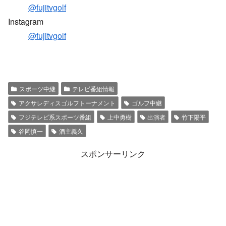
@fujitvgolf
Instagram
@fujitvgolf
スポーツ中継
テレビ番組情報
アクサレディスゴルフトーナメント
ゴルフ中継
フジテレビ系スポーツ番組
上中勇樹
出演者
竹下陽平
谷岡慎一
酒主義久
スポンサーリンク