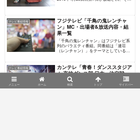
後も単発放送や短時間のレギュラー放送
など様々に形を変えて継続している。番
組は日本の女性モデル・女優が世界中の
競馬場を訪れることで、紳士淑女のたし
フジテレビ「千鳥の鬼レンチャ
テレビ番組情報
なみである”競馬”のセレブな雰囲気を味わ
ン」MC・出場者&放送内容・結
うという内容である。この記事は「セノ
果一覧
ビタビ。」最新放送の出演ゲストと、過
去の放送の出演者・旅先の情報をまとめ
「千鳥の鬼レンチャン」はフジテレビ系
たものである。
列のバラエティ番組。同番組は「連荘
（レンチャン）」をテーマとしている
が、連荘とは麻雀用語が転じた「物事の
連続性」を意味する言葉である。出場者
が特定のテーマに沿った「連続のクリ
カンテレ「青春！ダンススタジア
テレビ番組情報
ア・連続の正解」にチャレンジし、より
ム 高校ダンス部 日本一決定戦」
多くの連荘を重ねた方が勝利となるゲー
MC＆リポーター出演者一覧
ムバラエティが舗装内容となっている。
MCはお笑いコンビ「千鳥」と「かまいた
メニュー
ホーム
検索
トップ
サイドバー
「青春！ダンススタジアム 高校ダンス部
ち」。2020年10月9日に第1弾を放送。以
日本一決定戦」は関西テレビが制作、フ
降、4度の特番が制作され「サビだけカラ
ジテレビ系列の特別番組。中学生・高校
オケ」を中心に「ディズニークイズ」や
生のダンス全国大会である「ダンススタ
「中継レンチャン」といった企画が展開
ジアム」を特集した番組で、同大会に出
された。2022年5月よりレギュラー放送が
場する有力校を取材、紹介していく。
フジテレビ「坂上どうぶつ王国」
スタート。初回放送は「サビだけカラオ
どうぶつ番組
2016年に関西テレビと他数局のネット放
MC&レギュラー出演者＆放送内
ケ！初回３時間ＳＰ」。
送で番組を放送。以降、毎年1回8月～9月
容一覧
に編成されており、2018年からはフジテ
レビ系列で全国ネット放送されるに至っ
「坂上どうぶつ王国」はフジテレビ系列
た。MCはブラックマヨネーズが務め、リ
で放送されている動物バラエティ番組で