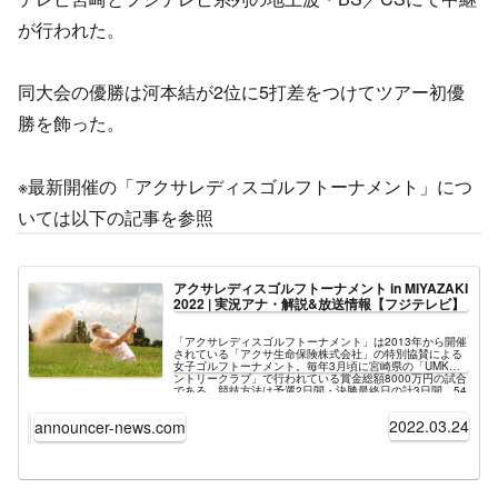
が行われた。
同大会の優勝は河本結が2位に5打差をつけてツアー初優
勝を飾った。
※最新開催の「アクサレディスゴルフトーナメント」につ
いては以下の記事を参照
アクサレディスゴルフトーナメント in MIYAZAKI
2022 | 実況アナ・解説&放送情報【フジテレビ】
「アクサレディスゴルフトーナメント」は2013年から開催
されている「アクサ生命保険株式会社」の特別協賛による
女子ゴルフトーナメント。毎年3月頃に宮崎県の「UMKカ
ントリークラブ」で行われている賞金総額8000万円の試合
である。競技方法は予選2日間・決勝最終日の計3日間、54
ホールズストロークプレーで行われる。FNN系列（正確に
はNNN・ANN・FNNのトリプルクロスネット局）のUMKテ
2022.03.24
announcer-news.com
レビ宮崎が主催、FNS各社が後援していることから、テレ
ビ中継はテレビ宮崎によるローカル放送とフジテレビ系列
局の全国ネットで放送される。最新開催の大会は2022年3
月25日～27日の「アクサレディスゴルフトーナメント in
MIYAZAKI 2022」。昨年大会より賞金総額が2000万円ア
ップの1億円、優勝賞金も1800万円まで増額された。