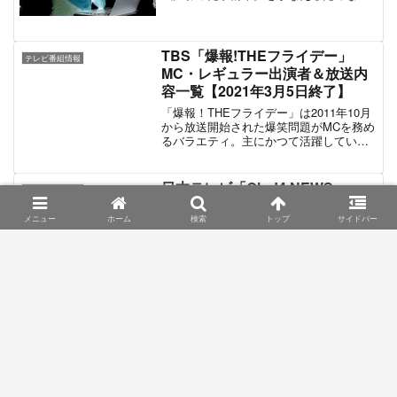
逆転人生のためにお金を必要とする女性
がスタジオに登場。ゲストの女性タレン
トや観客の前で「なぜお金が必要なの
か」、その理由をプレゼン。ゲストや観
TBS「爆報!THEフライデー」
テレビ番組情報
客の共感を誘い、共感を得られた分だけ
MC・レギュラー出演者＆放送内
お金が融資されるという新感覚のキャッ
容一覧【2021年3月5日終了】
シングバラエティである。番組MCは東野
幸治と指原莉乃が務める。この記事では
「爆報！THEフライデー」は2011年10月
「女の大逆転銀行」の出演者と番組情報
から放送開始された爆笑問題がMCを務め
を掲載している。
るバラエティ。主にかつて活躍していた
芸能人や著名人の現在に焦点を当てた番
組である。爆笑問題の冠番組「爆!爆!爆笑
問題」で不定期に放送された「芸能人
日本テレビ「Oha!4 NEWS
テレビ番組情報
ザ・密告SP」がレギュラー化したもので
LIVE」女性キャスター＆男性ア
あり、「爆!爆!爆笑問題」の後継番組にあ
メニュー
ホーム
検索
トップ
サイドバー
ナ出演者情報
たる。「あの人は今」のような姿を見か
けなくなった現在を追った内容や誰も知
「Oha!4 NEWS LIVE」（通称「おはよ
らなかった芸能人の人生経験などを特集
ん」）は2006年4月3日から放送されてい
した企画と過去の芸能界事件簿特集が番
る日本テレビ早朝の情報番組。いわゆる
組の2軸となっている。MCの爆笑問題と
時事や社会・経済などの報道とスポー
進行アシスタントのTBS山本里菜アナは
ツ・生活・エンタメ情報などを複合的に
「サンデージャポン」と同じ組み合わ
紹介していくオーソドックスな早朝のニ
TBS「Mr.スーツマンSHOW」出
せ。レギュラーパネラーにはテリー伊藤
テレビ番組情報
ュース番組である。「Oha!4 NEWS
演者＆放送情報【安住紳一郎MC
が出演。さらに中堅のお笑いコンビが多
LIVE」は他局の早朝ニュース番組と比較
数起用されているのも特徴。2021年3月5
トーク番組】
してもキャスターに女性を起用する傾向
日放送をもって番組は放送終了となっ
が強い。出演者の多くが日本テレビの女
「Mr.スーツマンSHOW」はTBSで不定期
た。
子アナ、またはフリーの女性キャスター
に放送されるトーク番組。TBSアナウン