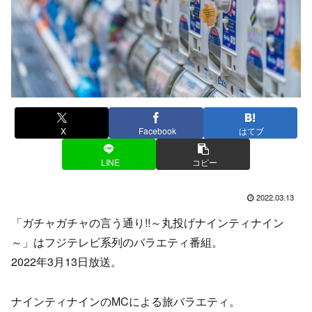
X
Facebook
はてブ
LINE
コピー
2022.03.13
「ガチャガチャの言う通り!!～丸投げナインティナイン
～」はフジテレビ系列のバラエティ番組。
2022年3月13日放送。
ナインティナインのMCによる旅バラエティ。