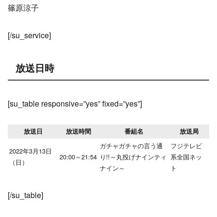
篠原涼子
[/su_service]
放送日時
[su_table responsive=”yes” fixed=”yes”]
放送日
放送時間
番組名
放送局
ガチャガチャの言う通
フジテレビ
2022年3月13日
20:00～21:54
り!!～丸投げナインティ
系全国ネッ
（日）
ナイン～
ト
[/su_table]