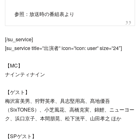
参照：放送時の番組表より
[/su_service]
[su_service title=”出演者” icon=”icon: user” size=”24″]
【MC】
ナインティナイン
【ゲスト】
梅沢富美男、狩野英孝、具志堅用高、髙地優吾
（SixTONES）、小芝風花、高橋克実、錦鯉、ニューヨー
ク、浜口京子、本間朋晃、松下洸平、山田孝之 ほか
【SPゲスト】