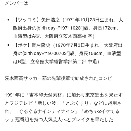
メンバーは
【ツッコミ】矢部浩之（1971年10月23日生まれ、大
阪府出身の[birth day=”19711023″]歳、身長172cm、
血液型はA型、大阪府立茨木西高校 卒）
【ボケ】岡村隆史（1970年7月3日生まれ、大阪府出
身の[birth day=”19700703″]歳、身長156cm、血液型
はB型、立命館大学経営学部第二部 中退）
茨木西高サッカー部の先輩後輩で結成されたコンビ
1991年に「吉本印天然素材」に加わり東京進出を果たす
とフジテレビ「新しい波」「とぶくすり」などに起用さ
れ、「ぐるぐるナインティナイン」「めちゃ2イケてる
ッ!」冠番組を持つ人気芸人へとブレイクを果たした